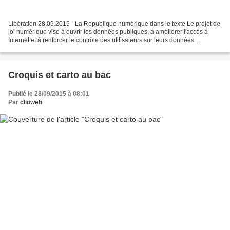
Libération 28.09.2015 - La République numérique dans le texte Le projet de
loi numérique vise à ouvrir les données publiques, à améliorer l'accès à
Internet et à renforcer le contrôle des utilisateurs sur leurs données
http://www.liberation.fr/economie/2015/09/26/la-republique-numerique-a-l-
heure-du-changement_1391110...
Croquis et carto au bac
Publié le 28/09/2015 à 08:01
Par
clioweb