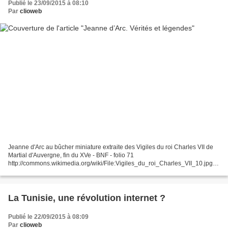
Publié le 23/09/2015 à 08:10
Par
clioweb
Jeanne d'Arc au bûcher miniature extraite des Vigiles du roi Charles VII de
Martial d'Auvergne, fin du XVe - BNF - folio 71
http://commons.wikimedia.org/wiki/File:Vigiles_du_roi_Charles_VII_10.jpg -
Jeanne d’Arc, au nom de Dieu, Secret d’histoire, France...
La Tunisie, une révolution internet ?
Publié le 22/09/2015 à 08:09
Par
clioweb