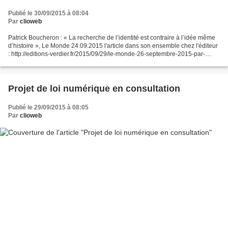
Publié le 30/09/2015 à 08:04
Par
clioweb
Patrick Boucheron : « La recherche de l’identité est contraire à l’idée même
d’histoire », Le Monde 24.09.2015 l'article dans son ensemble chez l'éditeur
: http://editions-verdier.fr/2015/09/29/le-monde-26-septembre-2015-par-
anne-chemin/ http://www.lemonde.fr/culture/article/2015/09/24/patrick-
boucheron-la-recherche-de-l-identite-est-contraire-a-l-idee-meme-d-
histoire_4769834_3246.html...
Projet de loi numérique en consultation
Publié le 29/09/2015 à 08:05
Par
clioweb