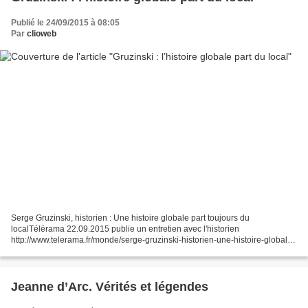
Publié le 24/09/2015 à 08:05
Par
clioweb
Serge Gruzinski, historien : Une histoire globale part toujours du
localTélérama 22.09.2015 publie un entretien avec l'historien
http://www.telerama.fr/monde/serge-gruzinski-historien-une-histoire-globale-
part-toujours-du-local,131717.php « Au-delà des...
Jeanne d’Arc. Vérités et légendes