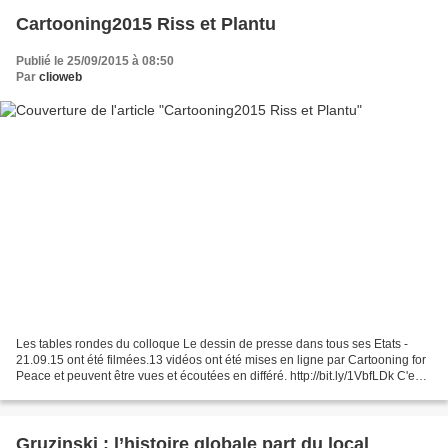
Cartooning2015 Riss et Plantu
Publié le 25/09/2015 à 08:50
Par
clioweb
Les tables rondes du colloque Le dessin de presse dans tous ses Etats -
21.09.15 ont été filmées.13 vidéos ont été mises en ligne par Cartooning for
Peace et peuvent être vues et écoutées en différé. http://bit.ly/1VbfLDk C'est
le cas du débat entre Plantu...
Gruzinski : l’histoire globale part du local