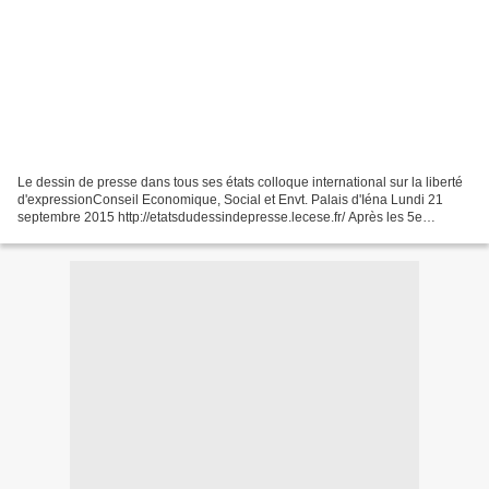
Le dessin de presse dans tous ses états colloque international sur la liberté
d'expressionConseil Economique, Social et Envt. Palais d'Iéna Lundi 21
septembre 2015 http://etatsdudessindepresse.lecese.fr/ Après les 5e
Rencontres à Caen, un autre colloque...