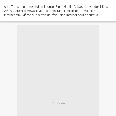
« La Tunisie, une révolution internet ? par Nabila Abbas , La vie des idées,
22.09.2015 http://www.laviedesidees.fr/La-Tunisie-une-revolution-
internet.html Même si le terme de révolution internet pour décrire la
révolution tunisienne ne peut rendre la...
Publicité