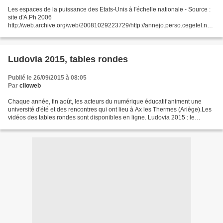
Les espaces de la puissance des Etats-Unis à l'échelle nationale - Source :
site d'A.Ph 2006
http://web.archive.org/web/20081029223729/http://annejo.perso.cegetel.net/
carto/term/eu/euthomas.htm - Croquis au bac - « L’épreuve de cartographie
prendra la...
Ludovia 2015, tables rondes
Publié le 26/09/2015 à 08:05
Par
clioweb
Chaque année, fin août, les acteurs du numérique éducatif animent une
université d'été et des rencontres qui ont lieu à Ax les Thermes (Ariège).Les
vidéos des tables rondes sont disponibles en ligne. Ludovia 2015 : le
"Mythic" du numérique francophone,...