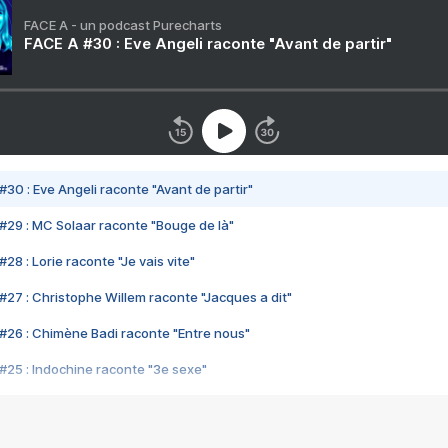
FACE A - un podcast Purecharts
FACE A #30 : Eve Angeli raconte "Avant de partir"
#30 : Eve Angeli raconte "Avant de partir"
#29 : MC Solaar raconte "Bouge de là"
28 : Lorie raconte "Je vais vite"
#27 : Christophe Willem raconte "Jacques a dit"
#26 : Chimène Badi raconte "Entre nous"
#25 : Indochine raconte "3e sexe"
#24 : Zaho raconte "C'est chelou"
#23 : Patrick Bruel raconte "Au café des délices"