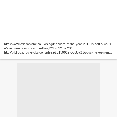
http://www.rosettastone.co.uk/blog/the-word-of-the-year-2013-is-selfie/ Vous
n’avez rien compris aux selfies, l’Obs, 12.09.2015
http://bibliobs.nouvelobs.com/idees/20150912.OBS5721/vous-n-avez-rien-
compris-aux-selfies.html « Ni futile, ni ridicule : pour...