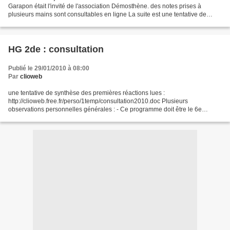
Garapon était l'invité de l'association Démosthène. des notes prises à
plusieurs mains sont consultables en ligne La suite est une tentative de
synthèse personnelle. Pour A Garapon,...
HG 2de : consultation
Publié le 29/01/2010 à 08:00
Par
clioweb
une tentative de synthèse des premières réactions lues :
http://clioweb.free.fr/perso/1temp/consultation2010.doc Plusieurs
observations personnelles générales : - Ce programme doit être le 6e
depuis 1980 (le 8e avec les deux versions recalées, celle de...