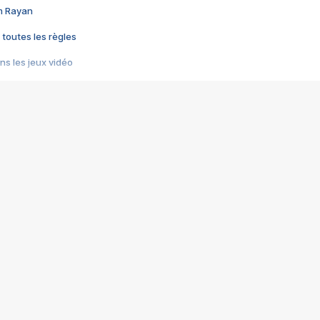
im Rayan
 toutes les règles
s les jeux vidéo
us choquant de Rockstar ? - Le scandale BULLY
e plus moche de Steam
du RÊVE tourne au CAUCHEMAR
pendant 8 heures
it… à tort
umiliés par un jeu vidéo
ire - Final Fantasy 8
ti un empire - Age of Empires
story DOFUS
tard, il crée l'un des pires jeux de tous les temps, MindsEye.