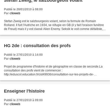
Stefan Zweig, le salzbourgeois volant
Publié le 28/01/2010 à 08:00
Par
clioweb
Stefan Zweig est le salzbourgeois volant, selon la formule de Romain
Rolland. Il fuit l'Autriche en 1934, se réfugie en GB (il y fait l'oraison funèbre
de Freud) mais il y est classé Alien Enemy. Seksik le voit comme défaitiste, à
la différence de Romain...
HG 2de : consultation des profs
Publié le 27/01/2010 à 14:00
Par
clioweb
Projet de programme d'histoire et de géographie en classe de seconde.La
consultation des profs vient de commencer :
http://eduscol.education.fr/cid49936/consultation-sur-les-projets-de-
programme-seconde.html Faire aussi le détour par les PFeG et les SES...
Enseigner l'histoire
Publié le 27/01/2010 à 09:00
Par
clioweb