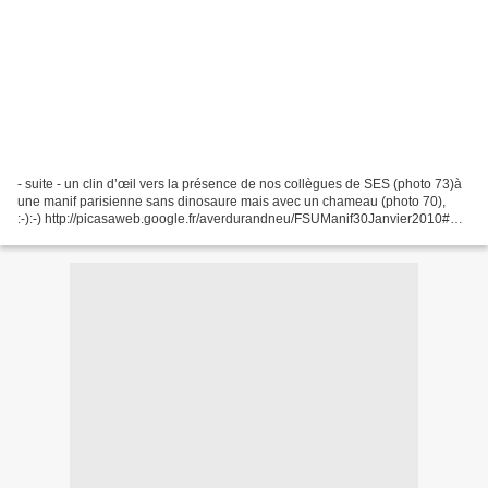
- suite - un clin d’œil vers la présence de nos collègues de SES (photo 73)à
une manif parisienne sans dinosaure mais avec un chameau (photo 70),
:-):-) http://picasaweb.google.fr/averdurandneu/FSUManif30Janvier2010#
source : liste APSES