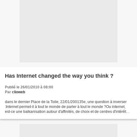
Has Internet changed the way you think ?
Publié le 26/01/2010 à 08:00
Par
clioweb
dans le dernier Place de la Toile, 22/01/200135e, une question à inverser
:Internet permet-il à tout le monde de parler à tout le monde ?Ou internet,
est-ce une balkanisation autour d'affinités, de choix et de centres d'intérêt
restreints ? vers la 46e,allusion...