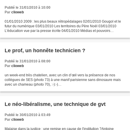
Publié le 31/01/2010 à 10:00
Par
clioweb
01/01/2010 2009 : les plus beaux rétropédalages 02/01/2010 Gougol et le
futur du numérique 03/01/2010 Les territoires du Père Noël 03/01/2010
L'éducation vue par la presse écrite 04/01/2010 Médias et pouvoirs
05/01/2010 The internet and politics 06/01/2010...
Le prof, un honnête technicien ?
Publié le 31/01/2010 à 08:00
Par
clioweb
un week-end très chatelien, avec un clin d’œil vers la présence de nos
collègues de SES (photo 73) à une manif parisienne sans dinosaure mais
avec un chameau (photo 70), :-):-)
http://picasaweb.google.fr/averdurandneu/FSUManif30Janvier2010# et
plusieurs...
Le néo-libéralisme, une technique de gvt
Publié le 30/01/2010 à 03:49
Par
clioweb
Malaise dans la justice : une remise en cause de l'institution ?Antoine