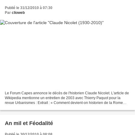
Publié le 31/12/2010 à 07:30
Par
clioweb
Le Forum Capes annonce le décès de l'historien Claude Nicolet. L'article de
Wikipedia mentionne un entretien de 2003 avec Thierry Paquot pour la
revue Urbanismes : Extrait : « Comment devient-on historien de la Rome
antique ? Ce qui est certain, malgré...
An mil et Féodalité
Publié le 30/12/2010 à 08:08