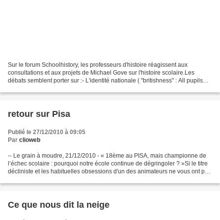
Sur le forum Schoolhistory, les professeurs d'histoire réagissent aux
consultations et aux projets de Michael Gove sur l'histoire scolaire.Les
débats semblent porter sur :- L'identité nationale ( "britishness" : All pupils
must learn Britain’s "island...
retour sur Pisa
Publié le 27/12/2010 à 09:05
Par
clioweb
-- Le grain à moudre, 21/12/2010 - « 18ème au PISA, mais championne de
l’échec scolaire : pourquoi notre école continue de dégringoler ? »Si le titre
décliniste et les habituelles obsessions d'un des animateurs ne vous ont pas
déjà fait fuir, une émission...
Ce que nous dit la neige