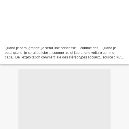
Quand je serai grande, je serai une princesse ... comme cbs ...Quand je
serai grand, je serai policier ... comme ns, et j'aurai une voiture comme
papa...De l'exploitation commerciale des stéréotypes sociaux...source : RC,
professeur de SES Lire ou relire...