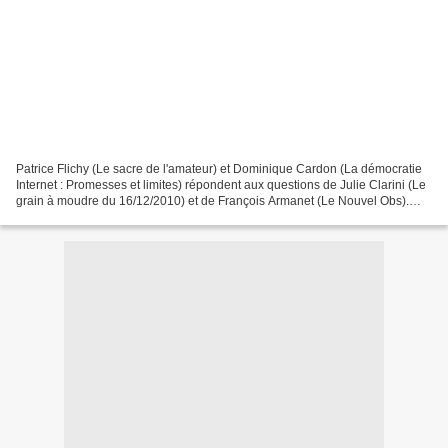
Patrice Flichy (Le sacre de l'amateur) et Dominique Cardon (La démocratie
Internet : Promesses et limites) répondent aux questions de Julie Clarini (Le
grain à moudre du 16/12/2010) et de François Armanet (Le Nouvel Obs).
http://www.laviedesidees.fr/_Flichy-Patrice_.html...