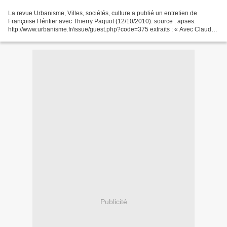
La revue Urbanisme, Villes, sociétés, culture a publié un entretien de
Françoise Héritier avec Thierry Paquot (12/10/2010). source : apses.
http://www.urbanisme.fr/issue/guest.php?code=375 extraits : « Avec Claude
Levi-Strauss j'ai découvert - je ne l'ai...
Publicité