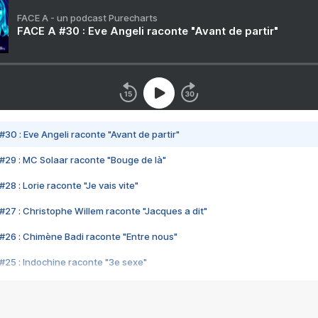
FACE A - un podcast Purecharts
FACE A #30 : Eve Angeli raconte "Avant de partir"
#30 : Eve Angeli raconte "Avant de partir"
#29 : MC Solaar raconte "Bouge de là"
28 : Lorie raconte "Je vais vite"
#27 : Christophe Willem raconte "Jacques a dit"
#26 : Chimène Badi raconte "Entre nous"
#25 : Indochine raconte "3e sexe"
#24 : Zaho raconte "C'est chelou"
#23 : Patrick Bruel raconte "Au café des délices"