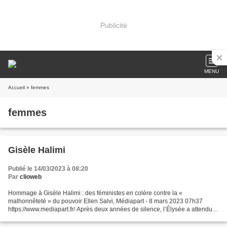
Publicité
MENU
Accueil
» femmes
femmes
Gisèle Halimi
Publié le 14/03/2023 à 08:20
Par
clioweb
Hommage à Gisèle Halimi : des féministes en colère contre la «
malhonnêteté » du pouvoir Ellen Salvi, Médiapart - 8 mars 2023 07h37
https://www.mediapart.fr/ Après deux années de silence, l’Élysée a attendu la
dernière minute pour lancer les invitations...