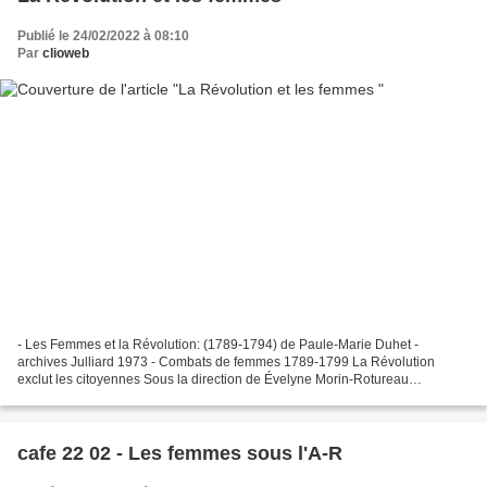
Publié le 24/02/2022 à 08:10
Par
clioweb
- Les Femmes et la Révolution: (1789-1794) de Paule-Marie Duhet -
archives Julliard 1973 - Combats de femmes 1789-1799 La Révolution
exclut les citoyennes Sous la direction de Évelyne Morin-Rotureau
Mémoires/Histoire éd Autrement - 2003 « Dès le début...
cafe 22 02 - Les femmes sous l'A-R