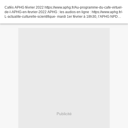
Cafés APHG février 2022 https://www.aphg.fr/Au-programme-du-cafe-virtuel-
de-l-APHG-en-fevrier-2022 APHG : les audios en ligne : https://www.aphg.fr/-
L-actualite-culturelle-scientifique- mardi 1er février à 18h30, l’APHG NPDC
Julie ClaustreLes mémoires...
Publicité