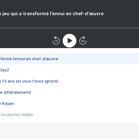
e jeu qui a transformé l’ennui en chef-d’œuvre
nsformé l’ennui en chef-d’œuvre
 DayZ
 a 13 ans (et vous l'avez ignoré)
e (littéralement)
im Rayan
 toutes les règles
s les jeux vidéo
us choquant de Rockstar ? - Le scandale BULLY