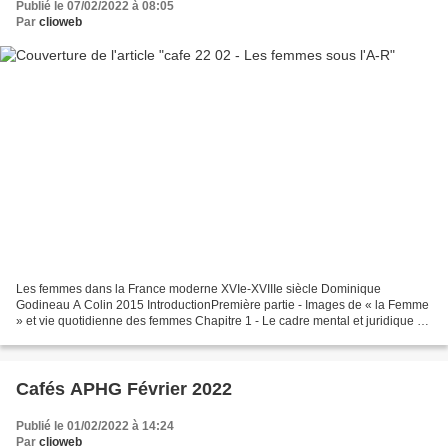
Publié le 07/02/2022 à 08:05
Par
clioweb
Les femmes dans la France moderne XVIe-XVIIIe siècle Dominique
Godineau A Colin 2015 IntroductionPremière partie - Images de « la Femme
» et vie quotidienne des femmes Chapitre 1 - Le cadre mental et juridique de
la Renaissance à l’aube des LumièresChapitre...
Cafés APHG Février 2022
Publié le 01/02/2022 à 14:24
Par
clioweb