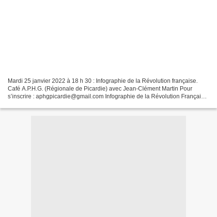
Mardi 25 janvier 2022 à 18 h 30 : Infographie de la Révolution française.
Café A.P.H.G. (Régionale de Picardie) avec Jean-Clément Martin Pour
s’inscrire : aphgpicardie@gmail.com Infographie de la Révolution Française
de Jean-Clément Martin et Julien Peltier....