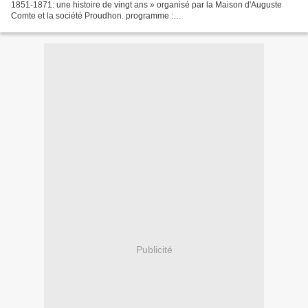
1851-1871: une histoire de vingt ans » organisé par la Maison d'Auguste
Comte et la société Proudhon. programme :
https://augustecomte.org/actualites/ 2. Saint-Simoniens et Positivistes...
Publicité