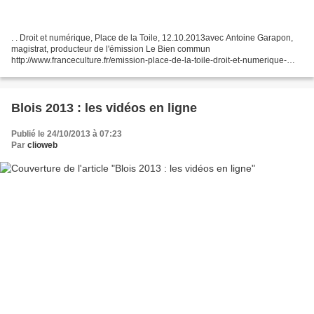
. . Droit et numérique, Place de la Toile, 12.10.2013avec Antoine Garapon,
magistrat, producteur de l'émission Le Bien commun
http://www.franceculture.fr/emission-place-de-la-toile-droit-et-numerique-
2013-10-12 Les données personnelles : une nouvelle...
Blois 2013 : les vidéos en ligne
Publié le 24/10/2013 à 07:23
Par
clioweb