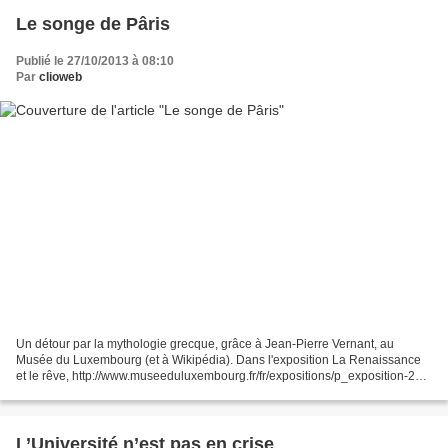
Le songe de Pâris
Publié le 27/10/2013 à 08:10
Par
clioweb
Un détour par la mythologie grecque, grâce à Jean-Pierre Vernant, au
Musée du Luxembourg (et à Wikipédia). Dans l'exposition La Renaissance
et le rêve, http://www.museeduluxembourg.fr/fr/expositions/p_exposition-20/
deux œuvres évoquent le jugement de...
L’Université n’est pas en crise