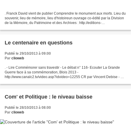
. Franck David vient de publier Comprendre le monument aux morts. Lieu du
souvenir, lieu de mémoire, lieu d'histoireun ouvrage co-édité par la Division
de la Mémoire, du Patrimoine et des Archives : http://editions-
codex.fr/comprendre-monument-morts-p-49.html...
Le centenaire en questions
Publié le 29/10/2013 à 09:00
Par
clioweb
. - Lire Commémorer sans travestir - Le débat n° 116- Ecouter La Grande
Guerre face à sa commémoration, Blois 2013 -
http://www.canalc2.tv/video.asp?idvideo=12255 CR par Vincent Debise - CR
par Hugues Vessemont Antoine Prost est aussi cité dans le CR...
Com' et Politique : le niveau baisse
Publié le 28/10/2013 à 08:00
Par
clioweb