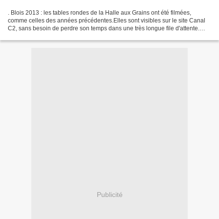
. Blois 2013 : les tables rondes de la Halle aux Grains ont été filmées,
comme celles des années précédentes.Elles sont visibles sur le site Canal
C2, sans besoin de perdre son temps dans une très longue file d'attente.
http://www.canalc2.tv/video.asp?idEvenement=718...
Publicité