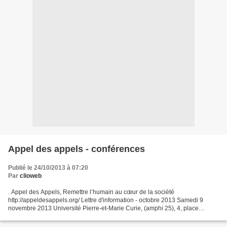
Appel des appels - conférences
Publié le 24/10/2013 à 07:20
Par
clioweb
. Appel des Appels, Remettre l’humain au cœur de la société
http://appeldesappels.org/ Lettre d'information - octobre 2013 Samedi 9
novembre 2013 Université Pierre-et-Marie Curie, (amphi 25), 4, place
Jussieu 75005 PARIS. L’Appel des appels organise trois...