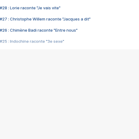
28 : Lorie raconte "Je vais vite"
#27 : Christophe Willem raconte "Jacques a dit"
#26 : Chimène Badi raconte "Entre nous"
#25 : Indochine raconte "3e sexe"
#24 : Zaho raconte "C'est chelou"
#23 : Patrick Bruel raconte "Au café des délices"
#22 : Kyo raconte "Le chemin"
#21 : Nolwenn Leroy raconte "Cassé"
#20 : Patrick Hernandez raconte "Born to be alive"
#19 : Lorie raconte "Près de moi"
#18 : Michael Jones raconte "A nos actes manqués" (avec Jean-Jacque
#17 : Khaled raconte "Aïcha"