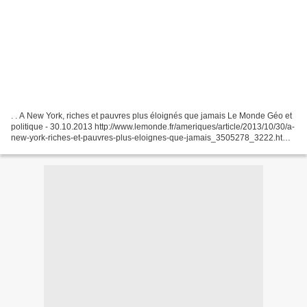
. . A New York, riches et pauvres plus éloignés que jamais Le Monde Géo et
politique - 30.10.2013 http://www.lemonde.fr/ameriques/article/2013/10/30/a-
new-york-riches-et-pauvres-plus-eloignes-que-jamais_3505278_3222.html
avec carte en ligne à voir en...