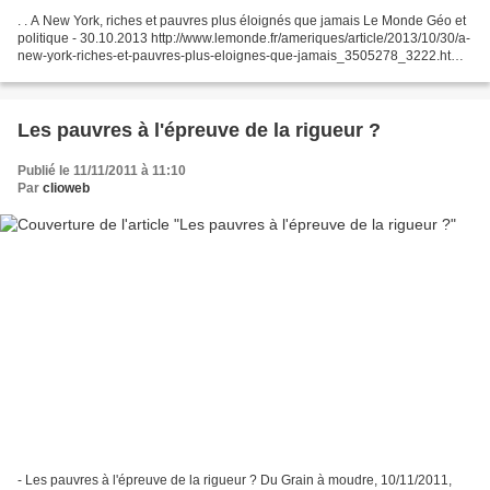
. . A New York, riches et pauvres plus éloignés que jamais Le Monde Géo et
politique - 30.10.2013 http://www.lemonde.fr/ameriques/article/2013/10/30/a-
new-york-riches-et-pauvres-plus-eloignes-que-jamais_3505278_3222.html
avec carte en ligne à voir en...
Les pauvres à l'épreuve de la rigueur ?
Publié le 11/11/2011 à 11:10
Par
clioweb
- Les pauvres à l'épreuve de la rigueur ? Du Grain à moudre, 10/11/2011,