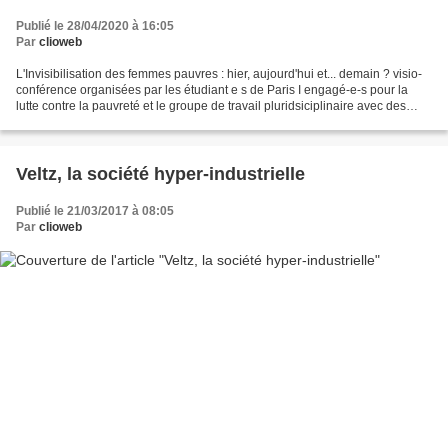
Publié le 28/04/2020 à 16:05
Par
clioweb
L'Invisibilisation des femmes pauvres : hier, aujourd'hui et... demain ? visio-
conférence organisées par les étudiant e s de Paris I engagé-e-s pour la
lutte contre la pauvreté et le groupe de travail pluridsiciplinaire avec des
membres d'ATD quart monde....
Veltz, la société hyper-industrielle
Publié le 21/03/2017 à 08:05
Par
clioweb