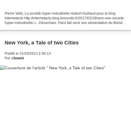
Pierre Veltz, La société hyper-industrielle Hubert Guillaud pour le blog
Internetactu http://internetactu.blog.lemonde.fr/2017/03/18/vers-une-societe-
hyper-industrielle/ «...Désormais, Paris fait venir son alimentation du Brésil,
ses prostituées d’Europe...
New York, a Tale of two Cities
Publié le 31/10/2013 à 08:13
Par
clioweb