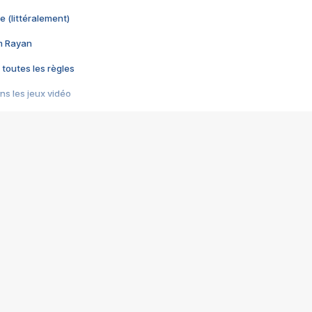
e (littéralement)
im Rayan
 toutes les règles
s les jeux vidéo
us choquant de Rockstar ? - Le scandale BULLY
e plus moche de Steam
du RÊVE tourne au CAUCHEMAR
pendant 8 heures
it… à tort
umiliés par un jeu vidéo
ire - Final Fantasy 8
ti un empire - Age of Empires