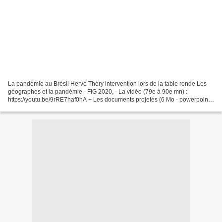
La pandémie au Brésil Hervé Théry intervention lors de la table ronde Les
géographes et la pandémie - FIG 2020, - La vidéo (79e à 90e mn) :
https://youtu.be/9rRE7haf0hA + Les documents projetés (6 Mo - powerpoint
ppt) + des notes à partir des sous-titres...