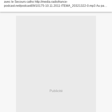
avec le Secours catho http://media.radiofrance-
podcast.net/podcast09/10175-10.11.2011-ITEMA_20321322-0.mp3 Au pays
des pauvres, la précarité est une «valeur sûre», poursuit Olivier...
Publicité