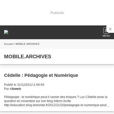
Publicité
MENU
Accueil
» MOBILE.ARCHIVES
MOBILE.ARCHIVES
Cédelle : Pédagogie et Numérique
Publié le 31/12/2012 à 08:00
Par
clioweb
Pédagogie : le numérique peut-il casser des briques ? Luc Cédelle pose la
question en novembre sur son blog Interro écrite
http://education.blog.lemonde.fr/2012/11/10/pedagogie-le-numerique-peut-il-
casser-des-briques-1/
http://education.blog.lemonde.fr/2012/11/12/pedagogie-le-numerique-peut-il-