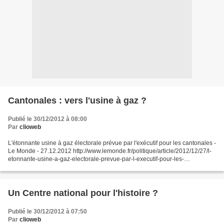
Cantonales : vers l'usine à gaz ?
Publié le 30/12/2012 à 08:00
Par
clioweb
L'étonnante usine à gaz électorale prévue par l'exécutif pour les cantonales -
Le Monde - 27.12.2012 http://www.lemonde.fr/politique/article/2012/12/27/l-
etonnante-usine-a-gaz-electorale-prevue-par-l-executif-pour-les-
cantonales_1810594_823448.html -...
Un Centre national pour l'histoire ?
Publié le 30/12/2012 à 07:50
Par
clioweb