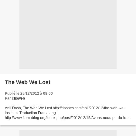
The Web We Lost
Publié le 25/12/2012 à 08:00
Par
clioweb
Anil Dash, The Web We Lost http://dashes.com/anil/2012/12/the-web-we-
lost.html Traduction Framalang
http://www.framablog.org/index.php/post/2012/12/15/Avons-nous-perdu-le-
Web-que-nous-aimions « Les pères fondateurs avaient imaginé un réseau
ouvert, génératif,...