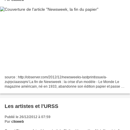
source : http://observer.com/2012/12/newsweeks-lastprintissue/a-
zujrpciaassqm/ La fin de Newsweek : la crise d'un modèle - Le Monde Le
magazine américain, né en 1933, abandonne son édition papier et passe au
tout numérique à partir du 1er janvier 2013...
Les artistes et l'URSS
Publié le 26/12/2012 à 07:59
Par
clioweb