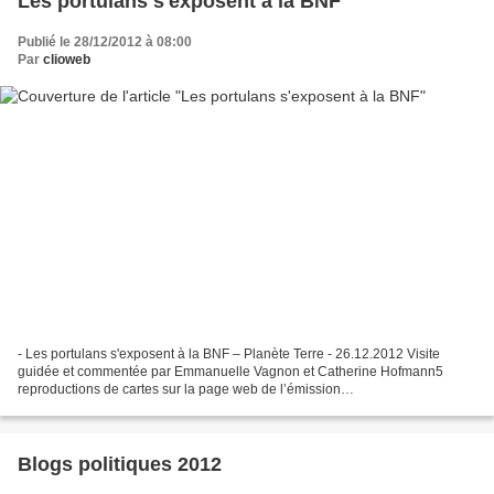
Les portulans s'exposent à la BNF
Publié le 28/12/2012 à 08:00
Par
clioweb
- Les portulans s'exposent à la BNF – Planète Terre - 26.12.2012 Visite
guidée et commentée par Emmanuelle Vagnon et Catherine Hofmann5
reproductions de cartes sur la page web de l’émission
http://www.franceculture.fr/emission-planete-terre - L'Age d'or...
Blogs politiques 2012