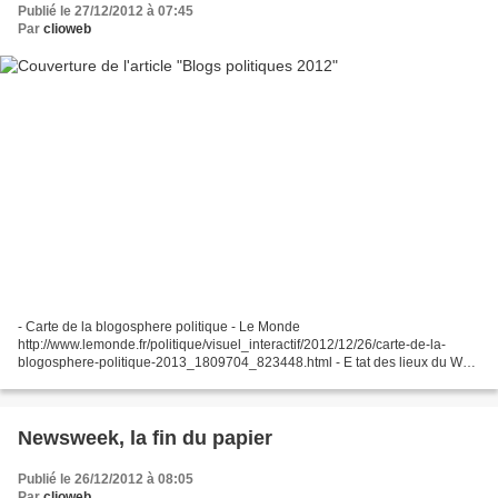
Publié le 27/12/2012 à 07:45
Par
clioweb
- Carte de la blogosphere politique - Le Monde
http://www.lemonde.fr/politique/visuel_interactif/2012/12/26/carte-de-la-
blogosphere-politique-2013_1809704_823448.html - E tat des lieux du Web
politique français et de ses mutations par Linkinluence
http://politicosphere.blog.lemonde.fr/2012/12/26/la-tectonique-des-plaques-
du-web-politique-francais/#more-451...
Newsweek, la fin du papier
Publié le 26/12/2012 à 08:05
Par
clioweb