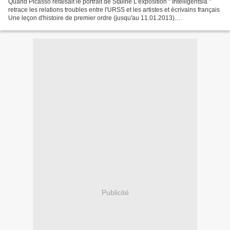
Quand Picasso refaisait le portrait de Staline L'exposition " Intelligentsia "
retrace les relations troubles entre l'URSS et les artistes et écrivains français
Une leçon d'histoire de premier ordre (jusqu'au 11.01.2013).
http://www.lemonde.fr/culture/article/2012/12/26/quand-picasso-refaisait-le-
portrait-de-staline_1810446_3246.html...
Publicité