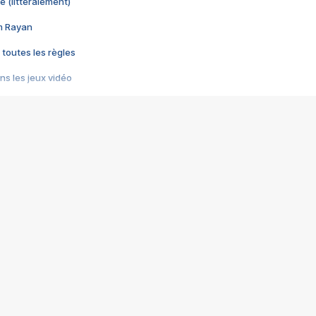
e (littéralement)
im Rayan
 toutes les règles
s les jeux vidéo
us choquant de Rockstar ? - Le scandale BULLY
e plus moche de Steam
du RÊVE tourne au CAUCHEMAR
pendant 8 heures
it… à tort
umiliés par un jeu vidéo
ire - Final Fantasy 8
ti un empire - Age of Empires
story DOFUS