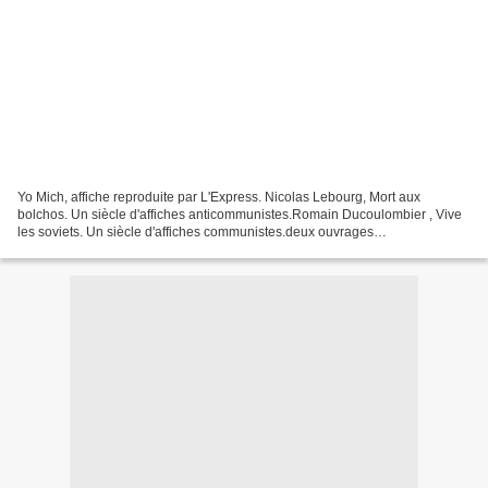
Yo Mich, affiche reproduite par L'Express. Nicolas Lebourg, Mort aux
bolchos. Un siècle d'affiches anticommunistes.Romain Ducoulombier , Vive
les soviets. Un siècle d'affiches communistes.deux ouvrages
complémentaires édités par Les Echappés Le premier...