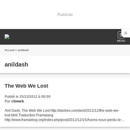
Publicité
MENU
Accueil
» anildash
anildash
The Web We Lost
Publié le 25/12/2012 à 08:00
Par
clioweb
Anil Dash, The Web We Lost http://dashes.com/anil/2012/12/the-web-we-
lost.html Traduction Framalang
http://www.framablog.org/index.php/post/2012/12/15/Avons-nous-perdu-le-
Web-que-nous-aimions « Les pères fondateurs avaient imaginé un réseau
ouvert, génératif,...