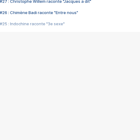
#27 : Christophe Willem raconte "Jacques a dit"
#26 : Chimène Badi raconte "Entre nous"
#25 : Indochine raconte "3e sexe"
#24 : Zaho raconte "C'est chelou"
#23 : Patrick Bruel raconte "Au café des délices"
#22 : Kyo raconte "Le chemin"
#21 : Nolwenn Leroy raconte "Cassé"
#20 : Patrick Hernandez raconte "Born to be alive"
#19 : Lorie raconte "Près de moi"
#18 : Michael Jones raconte "A nos actes manqués" (avec Jean-Jacque
#17 : Khaled raconte "Aïcha"
#16 : Corneille raconte "Parce qu'on vient de loin"
#15 : Indochine raconte "L'aventurier"