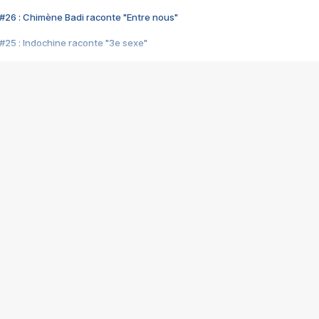
#26 : Chimène Badi raconte "Entre nous"
#25 : Indochine raconte "3e sexe"
#24 : Zaho raconte "C'est chelou"
#23 : Patrick Bruel raconte "Au café des délices"
#22 : Kyo raconte "Le chemin"
#21 : Nolwenn Leroy raconte "Cassé"
#20 : Patrick Hernandez raconte "Born to be alive"
#19 : Lorie raconte "Près de moi"
#18 : Michael Jones raconte "A nos actes manqués" (avec Jean-Jacque
#17 : Khaled raconte "Aïcha"
#16 : Corneille raconte "Parce qu'on vient de loin"
#15 : Indochine raconte "L'aventurier"