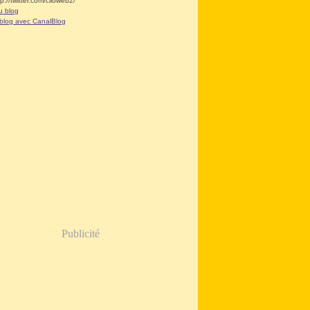
tp://twitter.com/clioweb2/
u blog
 blog avec CanalBlog
Publicité