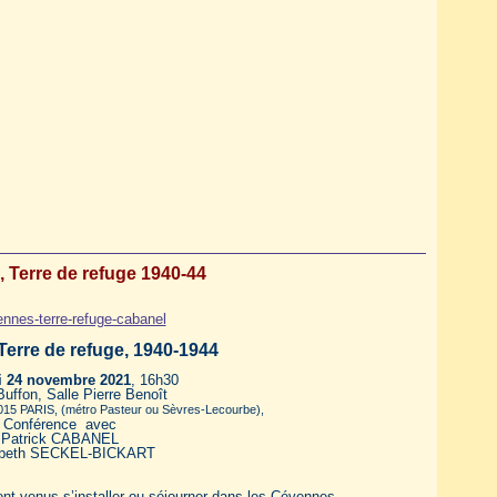
 Terre de refuge 1940-44
erre de refuge, 1940-1944
i 24 novembre 2021
, 16h30
uffon, Salle Pierre Benoît
015 PARIS, (métro Pasteur ou Sèvres-Lecourbe),
Conférence avec
Patrick CABANEL
abeth SECKEL-BICKART
nt venus s’installer ou séjourner dans les Cévennes,