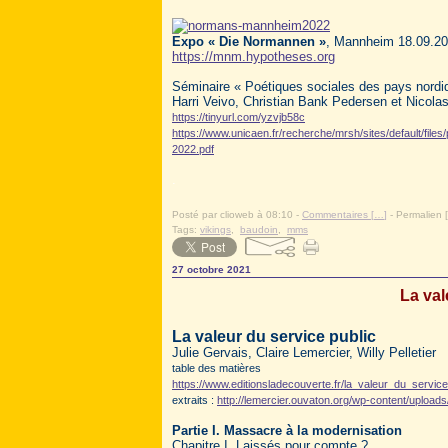
Expo « Die Normannen »
, Mannheim 18.09.20
https://mnm.hypotheses.org
Séminaire « Poétiques sociales des pays nordiq
Harri Veivo, Christian Bank Pedersen et Nicol
https://tinyurl.com/yzvjb58c
https://www.unicaen.fr/recherche/mrsh/sites/default/fi
2022.pdf
.
Posté par clioweb à 08:10 -
Commentaires [
…
]
- Permalien [
Tags:
vikings
,
baudoin
,
mms
27 octobre 2021
La val
La valeur du service public
Julie Gervais, Claire Lemercier, Willy Pelletier
table des matières
https://www.editionsladecouverte.fr/la_valeur_du_servi
extraits :
http://lemercier.ouvaton.org/wp-content/upload
Partie I. Massacre à la modernisation
Chapitre I. Laissés pour compte ?