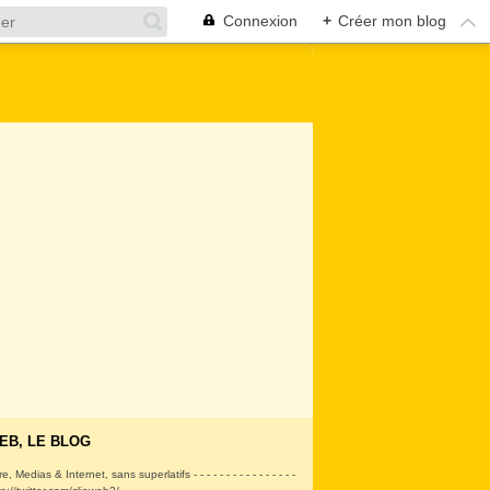
Connexion
+
Créer mon blog
EB, LE BLOG
ire, Medias & Internet, sans superlatifs - - - - - - - - - - - - - - - -