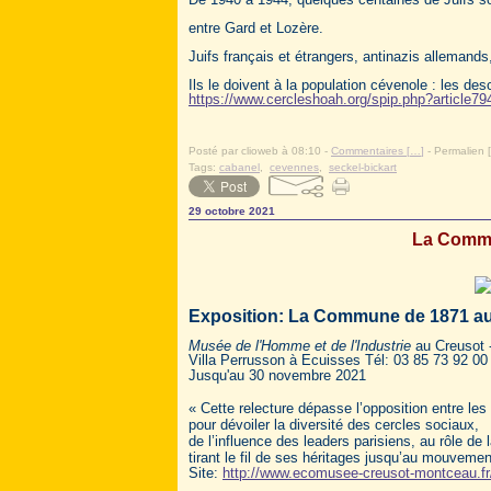
entre Gard et Lozère.
Juifs français et étrangers, antinazis allemands, 
Ils le doivent à la population cévenole : les d
https://www.cercleshoah.org/spip.php?article79
Posté par clioweb à 08:10 -
Commentaires [
…
]
- Permalien [
Tags:
cabanel
,
cevennes
,
seckel-bickart
29 octobre 2021
La Commu
Exposition: La Commune de 1871 a
Musée de l'Homme et de l'Industrie
au Creusot 
Villa Perrusson à Ecuisses Tél: 03 85 73 92 00
Jusqu'au 30 novembre 2021
« Cette relecture dépasse l’opposition entre les
pour dévoiler la diversité des cercles sociaux,
de l’influence des leaders parisiens, au rôle d
tirant le fil de ses héritages jusqu’au mouveme
Site:
http://www.ecomusee-creusot-montceau.fr/