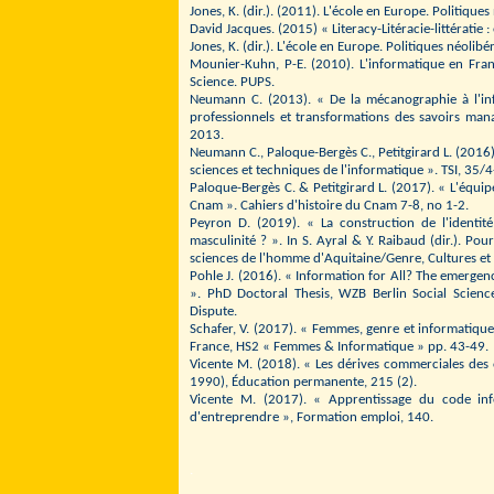
Jones, K. (dir.). (2011). L'école en Europe. Politiques
David Jacques. (2015) « Literacy-Litéracie-littératie 
Jones, K. (dir.). L'école en Europe. Politiques néolibé
Mounier-Kuhn, P-E. (2010). L'informatique en Fra
Science. PUPS.
Neumann C. (2013). « De la mécanographie à l'info
professionnels et transformations des savoirs mana
2013.
Neumann C., Paloque-Bergès C., Petitgirard L. (2016).
sciences et techniques de l'informatique ». TSI, 35/4
Paloque-Bergès C. & Petitgirard L. (2017). « L'équi
Cnam ». Cahiers d'histoire du Cnam 7-8, no 1-2.
Peyron D. (2019). « La construction de l'identit
masculinité ? ». In S. Ayral & Y. Raibaud (dir.). Po
sciences de l'homme d'Aquitaine/Genre, Cultures et 
Pohle J. (2016). « Information for All? The emerge
». PhD Doctoral Thesis, WZB Berlin Social Science 
Dispute.
Schafer, V. (2017). « Femmes, genre et informatique
France, HS2 « Femmes & Informatique » pp. 43-49.
Vicente M. (2018). « Les dérives commerciales des 
1990), Éducation permanente, 215 (2).
Vicente M. (2017). « Apprentissage du code infor
d'entreprendre », Formation emploi, 140.
.