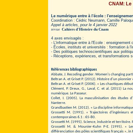
CNAM: Le n
Le numérique entre à l'école : l'enseigneme
Coordination : Cédric Neumann, Camille Paloque
Appel à articles, pour le 4 janvier 2022
revue
Cahiers d'Histoire du Cnam
4 axes envisagés :
- L'informatique entre à l'Ecole : enseignement
- Écoles, instituts et universités : formation à 
- Des politiques technoscientifiques aux politiq
- Réceptions, expériences, et transformations s
Références bibliographiques
Abbate, J. Recoding gender: Women's changing parti
Beltran A. et Griset P. (2012). Histoire d'un pionnier
Beltran A. et Griset P. (2006). « Les chaotiques débu
Clément, P. Dreux, G., Laval, C. et al. (2011) La nou
numérique. Le Passeur.
Collet, I. (2005). La masculinisation des études d
Nanterre.
Grandbastien M. (2012). « La discipline informatique
Grossetti M. (1991). « Trajectoires d'ingénieurs e
contemporaines 6.1 : 65-80.
Grossetti M. (1995). Science, industrie et territoire. 
Grossetti M. & Mounier-Kuhn P-E. (1995). « Les
différenciation des pôles scientifiques français », i