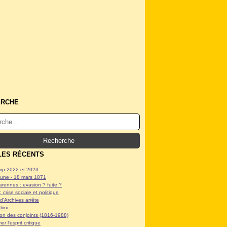
ERCHE
LES RÉCENTS
p 2022 et 2023
ne - 18 mars 1871
arennes : evasion ? fuite ?
: crise sociale et politique
d'Archives arrête
limi
tion des conjoints (1816-1988)
er l'esprit critique