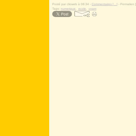
Posté par clioweb à 08:34 -
Commentaires [
…
]
- Permalien [
Tags:
numerique
,
ecole
,
cnam