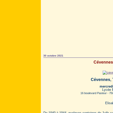
30 octobre 2021
Cévennes,
Cévennes, T
mercred
Lycée B
16 boulevard Pasteur - 75
Elis
De 1940 à 1944, quelques centaines de Juifs so