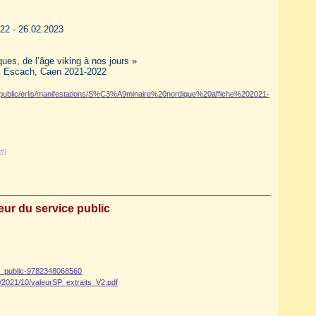
22 - 26.02.2023
ues, de l’âge viking à nos jours »
as Escach, Caen 2021-2022
les/public/erlis/manifestations/S%C3%A9minaire%20nordique%20affiche%202021-
#
]
eur du service public
ce_public-9782348068560
s/2021/10/valeurSP_extraits_V2.pdf