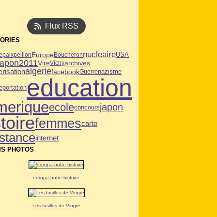
Flux RSS
ORIES
nucleaire
USA
Europe
e
paix
peillon
Boucheron
japon2011
Vire
archives
Vichy
algerie
risation
facebook
Guerre
nazisme
education
eportation
merique
ecole
japon
concours
toire
femmes
carto
istance
internet
S PHOTOS
europa-notre histoire
Les fusilles de Vingre