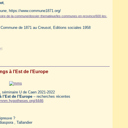
ot
,
mune
, https://www.commune1871.org/
oire-de-la-commune/dossier-thematique/les-communes-en-province/600-les-
la Commune de 1871 au Creusot, Editions sociales 1958
#
]
ngs à l’Est de l’Europe
g, séminaire U de Caen 2021-2022
à l’Est de l’Europe
– recherches récentes
//mnm.hypotheses.org/4446
'épreuve ?
diaspora , Tallandier