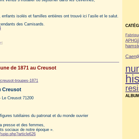
enfants isolés et familles entières ont trouvé ici l’asile et le salut.
escendants des Camisards.
CATÉG
4
Fabriqu
APHG
#
]
hamste
Caen
d
nu
ne de 1871 au Creusot
his
res
u Creusot
ALBUM
- Le Creusot 71200
 figures tutélaires du patronat et du monde ouvrier
e la presse et des femmes,
nts sociaux de notre époque ».
spip.php?article626