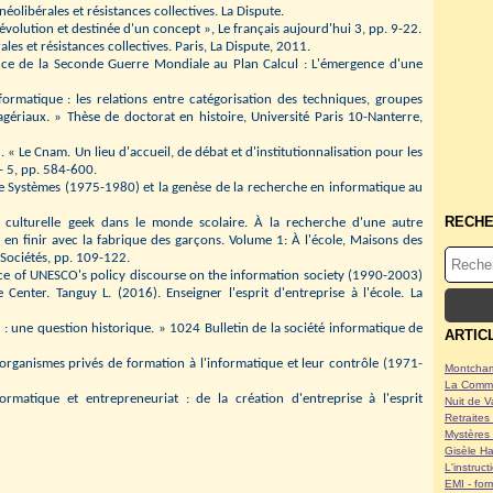
 néolibérales et résistances collectives. La Dispute.
: évolution et destinée d'un concept », Le français aujourd'hui 3, pp. 9-22.
rales et résistances collectives. Paris, La Dispute, 2011.
nce de la Seconde Guerre Mondiale au Plan Calcul : L'émergence d'une
rmatique : les relations entre catégorisation des techniques, groupes
gériaux. » Thèse de doctorat en histoire, Université Paris 10-Nanterre,
 « Le Cnam. Un lieu d'accueil, de débat et d'institutionnalisation pour les
- 5, pp. 584-600.
pe Systèmes (1975-1980) et la genèse de la recherche en informatique au
RECH
é culturelle geek dans le monde scolaire. À la recherche d'une autre
ur en finir avec la fabrique des garçons. Volume 1: À l'école, Maisons des
Sociétés, pp. 109-122.
nce of UNESCO's policy discourse on the information society (1990-2003)
Center. Tanguy L. (2016). Enseigner l'esprit d'entreprise à l'école. La
 : une question historique. » 1024 Bulletin de la société informatique de
ARTIC
organismes privés de formation à l'informatique et leur contrôle (1971-
Montcham
La Commu
matique et entrepreneuriat : de la création d'entreprise à l'esprit
Nuit de V
Retraites 
Mystères 
Gisèle Ha
L'instruc
EMI - form