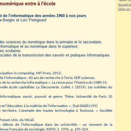
Twitter ht
umérique entre à l'école
Accueil d
Créer un
nt de l'informatique des années 1960 à nos jours
-Bergès et Loïc Petitgirard
 des sciences du numérique dans le primaire et le secondaire.
l'informatique et au numérique dans le supérieur.
ues scolaires.
ociales de la transmission des savoirs et pratiques informatiques.
cipation in computing. MIT Press, 2012.
 de l'informatique : 40 ans de recherche à l'Inria. EDP sciences.
ts de la recherche informatique ». La revue pour l'histoire du CNRS 15.
velle école capitaliste. La Découverte. Collet, I. (2019). Les oubliées du
'informatique: savoir, pouvoir et genre. Thèse, Université de Paris 10
 et l'éducation à la maîtrise de l'information ». ⟨hal-00681199⟩
t territoire. L'exemple des hautes technologies à Toulouse. » Sociétés
Presses Univ. du Mirail.
 débuts de l'informatique dans les universités – un moment de la
n Revue française de sociologie, XXXVI, 2, 1995, p. 295-324.