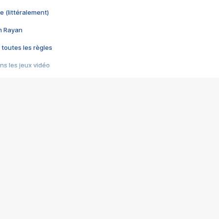
e (littéralement)
im Rayan
 toutes les règles
s les jeux vidéo
us choquant de Rockstar ? - Le scandale BULLY
e plus moche de Steam
du RÊVE tourne au CAUCHEMAR
pendant 8 heures
it… à tort
umiliés par un jeu vidéo
ire - Final Fantasy 8
ti un empire - Age of Empires