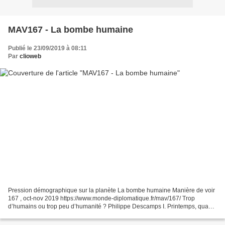
MAV167 - La bombe humaine
Publié le 23/09/2019 à 08:11
Par
clioweb
Pression démographique sur la planète La bombe humaine Manière de voir
167 , oct-nov 2019 https://www.monde-diplomatique.fr/mav/167/ Trop
d’humains ou trop peu d’humanité ? Philippe Descamps I. Printemps, quand
l’humanité a peur de son nombre L’angoisse...