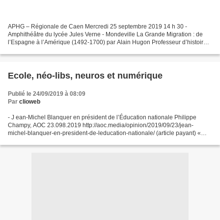
APHG – Régionale de Caen Mercredi 25 septembre 2019 14 h 30 -
Amphithéâtre du lycée Jules Verne - Mondeville La Grande Migration : de
l’Espagne à l’Amérique (1492-1700) par Alain Hugon Professeur d’histoire
moderne à l’université de Caen 17 h : AG de...
Ecole, néo-libs, neuros et numérique
Publié le 24/09/2019 à 08:09
Par
clioweb
- J ean-Michel Blanquer en président de l’Éducation nationale Philippe
Champy, AOC 23.098.2019 http://aoc.media/opinion/2019/09/23/jean-
michel-blanquer-en-president-de-leducation-nationale/ (article payant) «
Depuis sa nomination, Jean-Michel Banquer...