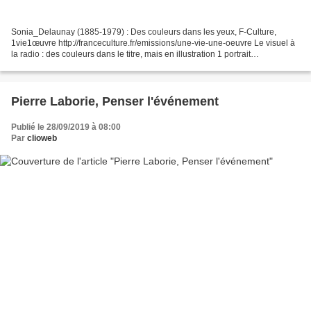
Sonia_Delaunay (1885-1979) : Des couleurs dans les yeux, F-Culture,
1vie1œuvre http://franceculture.fr/emissions/une-vie-une-oeuvre Le visuel à
la radio : des couleurs dans le titre, mais en illustration 1 portrait
monochrome :-) « des couleurs »… la...
Pierre Laborie, Penser l'événement
Publié le 28/09/2019 à 08:00
Par
clioweb