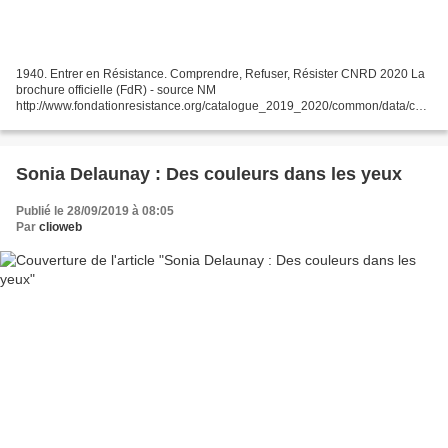
1940. Entrer en Résistance. Comprendre, Refuser, Résister CNRD 2020 La
brochure officielle (FdR) - source NM
http://www.fondationresistance.org/catalogue_2019_2020/common/data/cata
logue.pdf chrono : commencer en mai 1940 pour terminer à la fin mars
1941...
Sonia Delaunay : Des couleurs dans les yeux
Publié le 28/09/2019 à 08:05
Par
clioweb