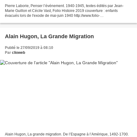
Pierre Laborie, Penser l’événement. 1940-1945, textes édités par Jean-
Marie Guillon et Cécile Vast, Folio Histoire 2019 couverture : enfants
évacués lors de l'exode de mai-juin 1940 http://www.folio-
lesite.fr/Catalogue/Folio/Folio-histoire/Penser-l-evenement...
Alain Hugon, La Grande Migration
Publié le 27/09/2019 à 08:10
Par
clioweb
Alain Hugon, La grande migration. De l’Espagne à l’Amérique, 1492-1700.