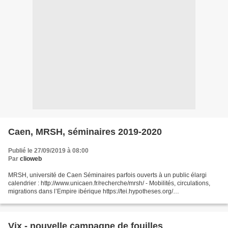
Caen, MRSH, séminaires 2019-2020
Publié le 27/09/2019 à 08:00
Par
clioweb
MRSH, université de Caen Séminaires parfois ouverts à un public élargi
calendrier : http://www.unicaen.fr/recherche/mrsh/ - Mobilités, circulations,
migrations dans l’Empire ibérique https://tei.hypotheses.org/
https://tei.hypotheses.org/872 - Sociétés...
Vix - nouvelle campagne de fouilles