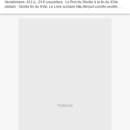
Vendémiaire, 412 p., 24 € couverture : Le Port de Séville à la fin du XVIe
(détail) - Séville fin du XVIe, Le Livre scolaire http://tinyurl.com/lls-seville-
1588 tableau attribué à...
Publicité