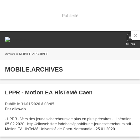
Publicité
MENU
Accueil
» MOBILE.ARCHIVES
MOBILE.ARCHIVES
LPPR - Motion EA HisTeMé Caen
Publié le 31/01/2020 à 08:05
Par
clioweb
- LPPR - Vers des jeunes chercheurs de plus en plus précaires - Libération
05.02.2020 . http://clioweb.free.fr/debats/lppr/tribune-jeuneschercheurs.pdf -
Motion EA HisTeMé Université de Caen-Normandie - 25.01.2020
http://www.unicaen.fr/recherche/mrsh/histeme...