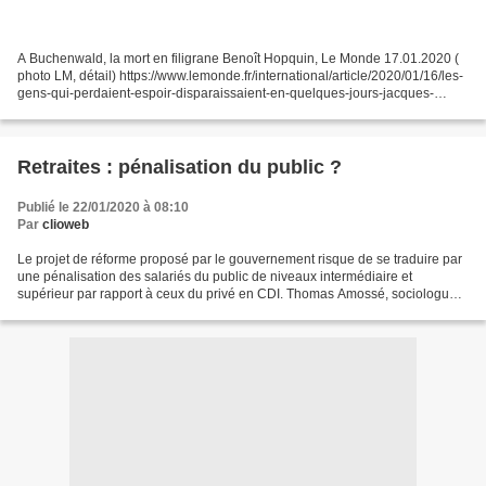
A Buchenwald, la mort en filigrane Benoît Hopquin, Le Monde 17.01.2020 (
photo LM, détail) https://www.lemonde.fr/international/article/2020/01/16/les-
gens-qui-perdaient-espoir-disparaissaient-en-quelques-jours-jacques-
bloch-et-les-fantomes-de-buchenwald_6026024_3210.html...
Retraites : pénalisation du public ?
Publié le 22/01/2020 à 08:10
Par
clioweb
Le projet de réforme proposé par le gouvernement risque de se traduire par
une pénalisation des salariés du public de niveaux intermédiaire et
supérieur par rapport à ceux du privé en CDI. Thomas Amossé, sociologue,
chercheur au Cnam et Joanie Cayouette-Remblière,...