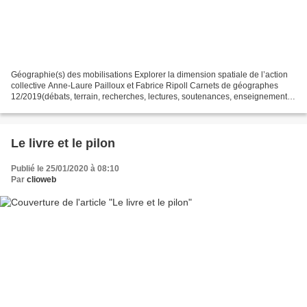
Géographie(s) des mobilisations Explorer la dimension spatiale de l’action
collective Anne-Laure Pailloux et Fabrice Ripoll Carnets de géographes
12/2019(débats, terrain, recherches, lectures, soutenances, enseignements)
https://journals.openedition.org/cdg/3958...
Le livre et le pilon
Publié le 25/01/2020 à 08:10
Par
clioweb