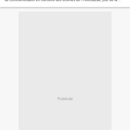
de commémoration en mémoire des victimes de l’Holocauste, jour de la
libération du camp d'extermination...
Publicité