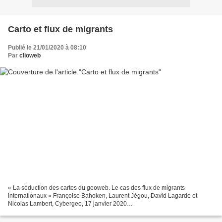
Carto et flux de migrants
Publié le 21/01/2020 à 08:10
Par
clioweb
« La séduction des cartes du geoweb. Le cas des flux de migrants
internationaux » Françoise Bahoken, Laurent Jégou, David Lagarde et
Nicolas Lambert, Cybergeo, 17 janvier 2020
http://journals.openedition.org/cybergeo/33792 « Nous examinons dans un
premier...