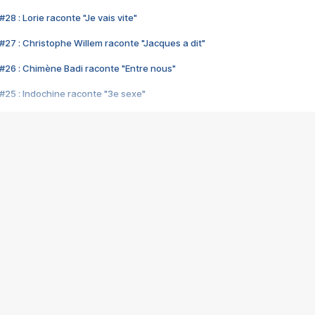
28 : Lorie raconte "Je vais vite"
#27 : Christophe Willem raconte "Jacques a dit"
#26 : Chimène Badi raconte "Entre nous"
#25 : Indochine raconte "3e sexe"
#24 : Zaho raconte "C'est chelou"
#23 : Patrick Bruel raconte "Au café des délices"
#22 : Kyo raconte "Le chemin"
#21 : Nolwenn Leroy raconte "Cassé"
#20 : Patrick Hernandez raconte "Born to be alive"
#19 : Lorie raconte "Près de moi"
#18 : Michael Jones raconte "A nos actes manqués" (avec Jean-Jacque
#17 : Khaled raconte "Aïcha"