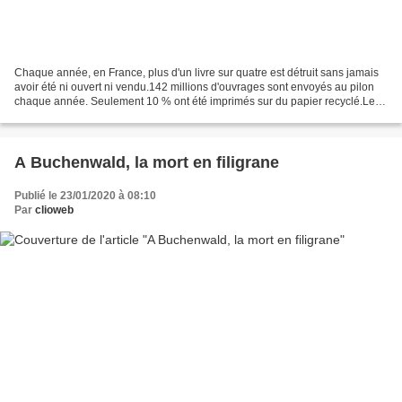
Chaque année, en France, plus d'un livre sur quatre est détruit sans jamais
avoir été ni ouvert ni vendu.142 millions d'ouvrages sont envoyés au pilon
chaque année. Seulement 10 % ont été imprimés sur du papier recyclé.Le
Brésil est le premier exportateur...
A Buchenwald, la mort en filigrane
Publié le 23/01/2020 à 08:10
Par
clioweb