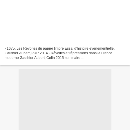
- 1675, Les Révoltes du papier timbré Essai d'histoire événementielle,
Gauthier Aubert, PUR 2014 - Révoltes et répressions dans la France
moderne Gauthier Aubert, Colin 2015 sommaire :
http://www.cairn.info/revoltes-et-repressions-dans-la-france-moderne-
-9782200274900.htm...