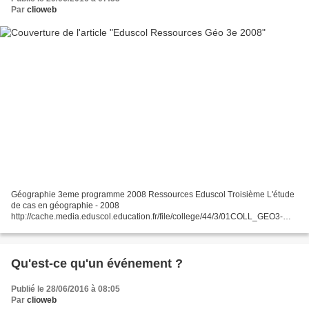
Par
clioweb
Géographie 3eme programme 2008 Ressources Eduscol Troisième L'étude
de cas en géographie - 2008
http://cache.media.eduscol.education.fr/file/college/44/3/01COLL_GEO3-
_Etude_de_casVF_219443.pdf de la ville à l'espace rural
http://cache.media.eduscol.education.fr/file/college/44/5/02COLL_GEO3_I_t
heme1_VilleRuralVFl_219445.pdf...
Qu'est-ce qu'un événement ?
Publié le 28/06/2016 à 08:05
Par
clioweb