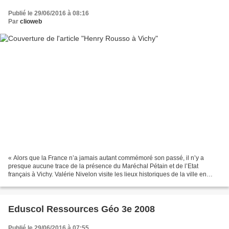
Publié le 29/06/2016 à 08:16
Par
clioweb
« Alors que la France n’a jamais autant commémoré son passé, il n’y a
presque aucune trace de la présence du Maréchal Pétain et de l’Etat
français à Vichy. Valérie Nivelon visite les lieux historiques de la ville en
compagnie d’Henry Rousso ». un docu...
Eduscol Ressources Géo 3e 2008
Publié le 29/06/2016 à 07:55