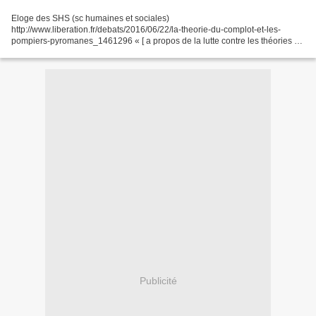
Eloge des SHS (sc humaines et sociales)
http://www.liberation.fr/debats/2016/06/22/la-theorie-du-complot-et-les-
pompiers-pyromanes_1461296 « [ a propos de la lutte contre les théories du
complot), La volonté de normalisation et l’injonction d’enseigner...
Publicité