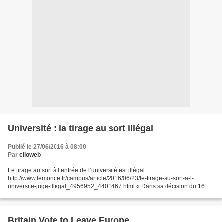
Université : la tirage au sort illégal
Publié le 27/06/2016 à 08:00
Par
clioweb
Le tirage au sort à l’entrée de l’université est illégal
http://www.lemonde.fr/campus/article/2016/06/23/le-tirage-au-sort-a-l-
universite-juge-illegal_4956952_4401467.html « Dans sa décision du 16
juin, le tribunal administratif de Bordeaux considère...
Britain Vote to Leave Europe