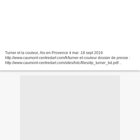
Turner et la couleur, Aix-en-Provence 4 mai -18 sept 2016
http://www.caumont-centredart.com/fr/turner-et-couleur dossier de presse :
http://www.caumont-centredart.com/sites/hdc/files/dp_turner_bd.pdf
L'exposition sera présentée ensuite à Margate, au Turner...