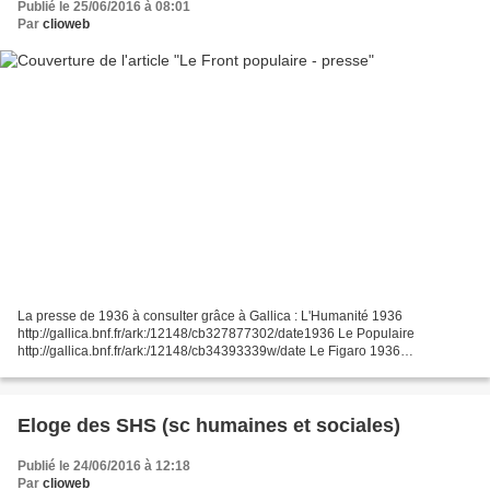
Publié le 25/06/2016 à 08:01
Par
clioweb
La presse de 1936 à consulter grâce à Gallica : L'Humanité 1936
http://gallica.bnf.fr/ark:/12148/cb327877302/date1936 Le Populaire
http://gallica.bnf.fr/ark:/12148/cb34393339w/date Le Figaro 1936
http://gallica.bnf.fr/ark:/12148/cb34355551z/date1936.r=...
Eloge des SHS (sc humaines et sociales)
Publié le 24/06/2016 à 12:18
Par
clioweb