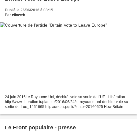
Publié le 26/06/2016 à 08:15
Par
clioweb
24 juin 2016Le Royaume-Uni, déchiré, vote sa sortie de l'UE - Libération
http://www.liberation.fr/planete/2016/06/24/le-royaume-uni-dechire-vote-sa-
sortie-de-l-ue_1461665 http://unes.spqr.fr/?date=20160625 How Britain
Voted in the E.U. Referendum La carte...
Le Front populaire - presse