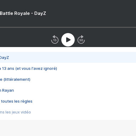
 Battle Royale - DayZ
 DayZ
 a 13 ans (et vous l'avez ignoré)
e (littéralement)
im Rayan
 toutes les règles
s les jeux vidéo
us choquant de Rockstar ? - Le scandale BULLY
e plus moche de Steam