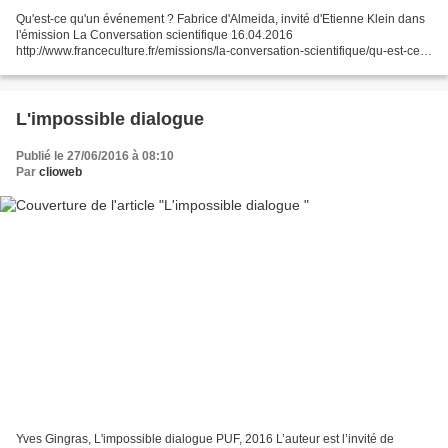
Qu'est-ce qu'un événement ? Fabrice d'Almeida, invité d'Etienne Klein dans
l'émission La Conversation scientifique 16.04.2016
http://www.franceculture.fr/emissions/la-conversation-scientifique/qu-est-ce-
qu-un-evenement Mais qu’est-ce au juste qu’un événement...
L'impossible dialogue
Publié le 27/06/2016 à 08:10
Par
clioweb
Yves Gingras, L'impossible dialogue PUF, 2016 L’auteur est l’invité de