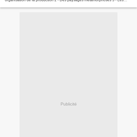
organisation de la production 2 - Des paysages métamorphosés 3 - Les
grandes dynasties industrielles 4 - La...
Publicité