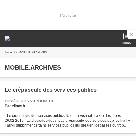
Publicité
MENU
Accueil
» MOBILE.ARCHIVES
MOBILE.ARCHIVES
Le crépuscule des services publics
Publié le 28/02/2019 à 08:10
Par
clioweb
- Le crépuscule des services publics Nadège Vezinat, La vie des idées
26.02.2019 http://laviedesidees.fr/Le-crepuscule-des-services-publics.html «
Faut-il supprimer certains services publics qui seraient dépassés ou trop
chers par rapport à leur utilité...