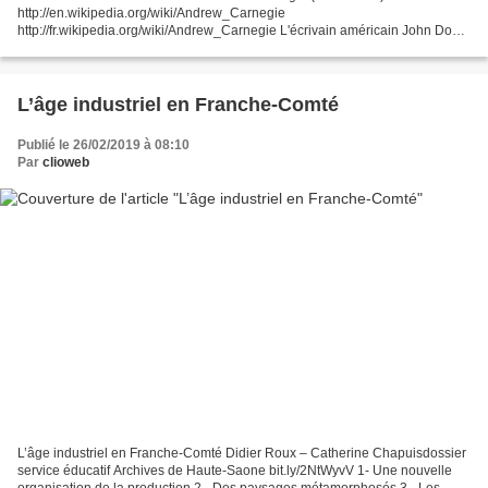
http://en.wikipedia.org/wiki/Andrew_Carnegie
http://fr.wikipedia.org/wiki/Andrew_Carnegie L'écrivain américain John Dos
Passos résume ainsi la carrière du roi de l'acier : Andrew Carnegie...
L’âge industriel en Franche-Comté
Publié le 26/02/2019 à 08:10
Par
clioweb
L’âge industriel en Franche-Comté Didier Roux – Catherine Chapuisdossier
service éducatif Archives de Haute-Saone bit.ly/2NtWyvV 1- Une nouvelle