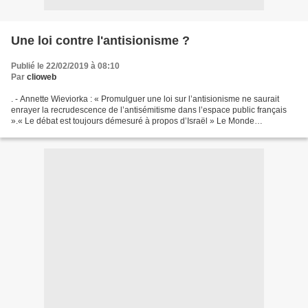
Une loi contre l'antisionisme ?
Publié le 22/02/2019 à 08:10
Par
clioweb
. - Annette Wieviorka : « Promulguer une loi sur l’antisionisme ne saurait
enrayer la recrudescence de l’antisémitisme dans l’espace public français
».« Le débat est toujours démesuré à propos d’Israël » Le Monde
20.02.2019 http://www.lemonde.fr/idees/article/2019/02/20/annette-
wieviorka-le-debat-est-toujours-demesure-a-propos-d-
israel_5425543_3232.html...