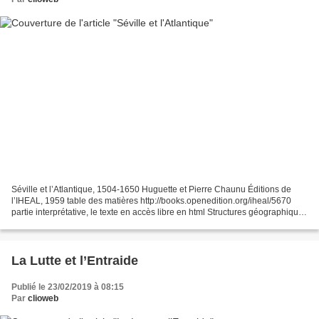
Séville et l’Atlantique, 1504-1650 Huguette et Pierre Chaunu Éditions de
l’IHEAL, 1959 table des matières http://books.openedition.org/iheal/5670
partie interprétative, le texte en accès libre en html Structures géographiques
http://books.openedition.org/iheal/5658...
La Lutte et l’Entraide
Publié le 23/02/2019 à 08:15
Par
clioweb