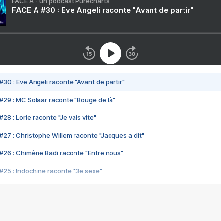
FACE A - un podcast Purecharts
FACE A #30 : Eve Angeli raconte "Avant de partir"
#30 : Eve Angeli raconte "Avant de partir"
#29 : MC Solaar raconte "Bouge de là"
28 : Lorie raconte "Je vais vite"
#27 : Christophe Willem raconte "Jacques a dit"
#26 : Chimène Badi raconte "Entre nous"
#25 : Indochine raconte "3e sexe"
#24 : Zaho raconte "C'est chelou"
#23 : Patrick Bruel raconte "Au café des délices"