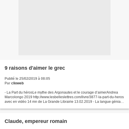
9 raisons d'aimer le grec
Publié le 25/02/2019 à 08:05
Par
clioweb
- La Part du hérosLe mythe des Argonautes et le courage d’aimerAndrea
Marcolongo 2019 http://www.lesbelleslettres.com/livre/3877-la-part-du-heros
avec en vidéo 14 mn de La Grande Librairie 13.02.2019 - La langue géniale,
9 bonnes raisons d’aimer le grec...
Claude, empereur romain