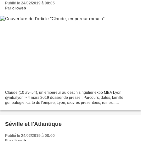
Publié le 24/02/2019 à 08:05
Par
clioweb
Claude (10 av- 54), un empereur au destin singulier expo MBA Lyon
@mbalyon > 4 mars 2019 dossier de presse : Parcours, dates, famille,
généalogie, carte de l'empire, Lyon, œuvres présentées, ruines...
http://www.mba-
lyon.fr/static/mba/contenu/pdf/expos/dp_expo_empereur_Claude.pdf...
Séville et l'Atlantique
Publié le 24/02/2019 à 08:00
Par
clioweb