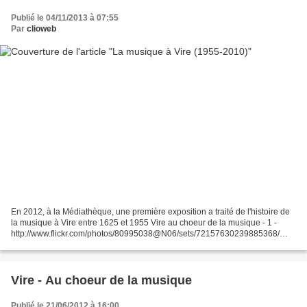
Publié le 04/11/2013 à 07:55
Par
clioweb
En 2012, à la Médiathèque, une première exposition a traité de l'histoire de
la musique à Vire entre 1625 et 1955 Vire au choeur de la musique - 1 -
http://www.flickr.com/photos/80995038@N06/sets/72157630239885368/
http://clioweb.canalblog.com/archives/2012/06/21/24548272.html...
Vire - Au choeur de la musique
Publié le 21/06/2012 à 16:00