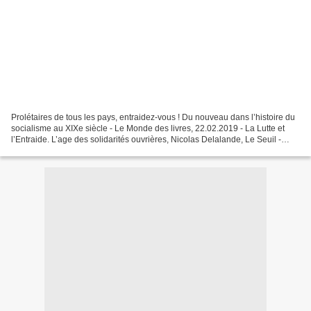
Prolétaires de tous les pays, entraidez-vous ! Du nouveau dans l’histoire du
socialisme au XIXe siècle - Le Monde des livres, 22.02.2019 - La Lutte et
l’Entraide. L’age des solidarités ouvrières, Nicolas Delalande, Le Seuil -
L’Artiste dans la cité. 1871-1918,...