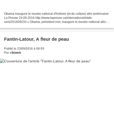
Obama inaugure le musée national d'histoire (et de culture) afro-américaine
La Presse 24.09.2016 http://www.lapresse.ca/international/etats-
unis/201609/24/ « Obama, président noir, inaugure le musée national afro-
américain » titre Le Monde 24.09.2016...
Fantin-Latour, A fleur de peau
Publié le 23/09/2016 à 08:05
Par
clioweb