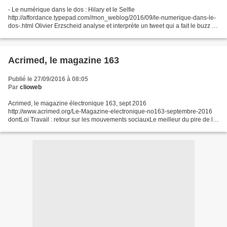
- Le numérique dans le dos : Hilary et le Selfie
http://affordance.typepad.com//mon_weblog/2016/09/le-numerique-dans-le-
dos-.html Olivier Erzscheid analyse et interprète un tweet qui a fait le buzz le
26 septembre 2016extrait : Tergiverser ? Tergum (le...
Acrimed, le magazine 163
Publié le 27/09/2016 à 08:05
Par
clioweb
Acrimed, le magazine électronique 163, sept 2016
http://www.acrimed.org/Le-Magazine-electronique-no163-septembre-2016
dontLoi Travail : retour sur les mouvements sociauxLe meilleur du pire de la
couverture médiatique du « Brexit »« Shorts de Toulon »,...