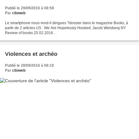
Publié le 29/09/2016 à 08:58
Par
clioweb
Le smartphone nous rend-il dingues ?dossier dans le magazine Books, à
partir de 2 articles US : We Are Hopelessly Hooked, Jacob Weisberg NY
Review of books 25.02.2016
http://www.nybooks.com/articles/2016/02/25/we-are-hopelessly-hooked/
Information Overload...
Violences et archéo
Publié le 28/09/2016 à 08:10
Par
clioweb