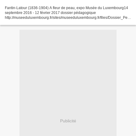
Fantin-Latour (1836-1904) A fleur de peau, expo Musée du Luxembourg14
septembre 2016 - 12 février 2017 dossier pédagogique
http://museeduluxembourg.fr/sites/museeduluxembourg.fr/files/Dossier_Ped
ago_Fantin.pdf dossier de presse
http://www.grandpalais.fr/ar/system/files/field_press_file/dp_fantin_latour.pdf..
.
Publicité