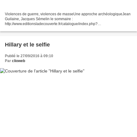
Violences de guerre, violences de masseUne approche archéologiqueJean
Guilaine, Jacques Sémelin le sommaire :
http://www.editionsladecouverte.fr/catalogue/index.php?
ean13=9782707190550 dont 7. Des armes à la guerre. Méthodes et
principes de reconnaissance...
Hillary et le selfie
Publié le 27/09/2016 à 09:10
Par
clioweb