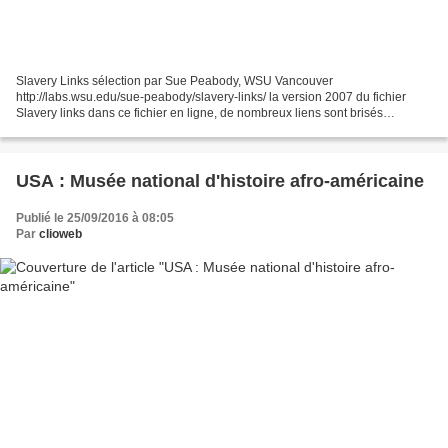
Slavery Links sélection par Sue Peabody, WSU Vancouver
http://labs.wsu.edu/sue-peabody/slavery-links/ la version 2007 du fichier
Slavery links dans ce fichier en ligne, de nombreux liens sont brisés
(notamment des sites web du début des années 2000 non...
USA : Musée national d'histoire afro-américaine
Publié le 25/09/2016 à 08:05
Par
clioweb