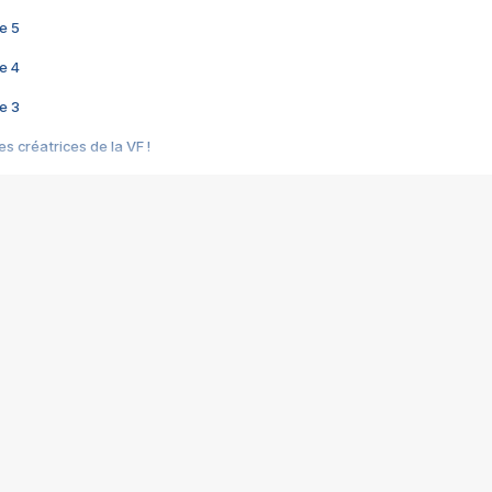
e 5
e 4
e 3
s créatrices de la VF !
e 2
e 1
e Mektoub My Love arrive enfin ! Rencontre avec Shaïn Boumedine et Sal
i : après Toni en famille
elle réalise le bouleversant Dites lui que je l'aime
ais ! Rencontre autour de Vie privée de Rebecca Zlotowski
 de Marguerite, Grave... Rencontre avec Ella Rumpf
 Les Rêveurs, un film intime sur la santé mentale