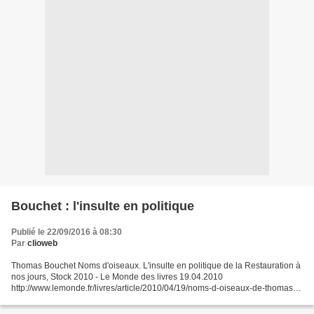
Bouchet : l'insulte en politique
Publié le 22/09/2016 à 08:30
Par
clioweb
Thomas Bouchet Noms d'oiseaux. L'insulte en politique de la Restauration à
nos jours, Stock 2010 - Le Monde des livres 19.04.2010
http://www.lemonde.fr/livres/article/2010/04/19/noms-d-oiseaux-de-thomas-
bouchet_1338538_3260.html - compte rendu Jean Ruhlmann,...