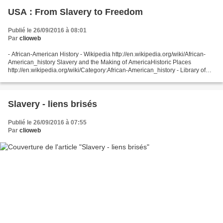
USA : From Slavery to Freedom
Publié le 26/09/2016 à 08:01
Par
clioweb
- African-American History - Wikipedia http://en.wikipedia.org/wiki/African-
American_history Slavery and the Making of AmericaHistoric Places
http://en.wikipedia.org/wiki/Category:African-American_history - Library of
Congress Education African-American...
Slavery - liens brisés
Publié le 26/09/2016 à 07:55
Par
clioweb