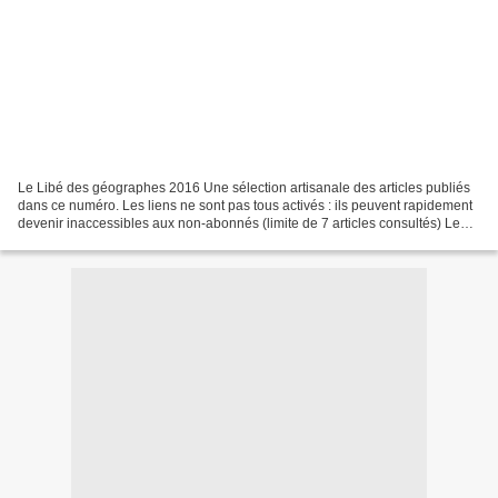
Le Libé des géographes 2016 Une sélection artisanale des articles publiés
dans ce numéro. Les liens ne sont pas tous activés : ils peuvent rapidement
devenir inaccessibles aux non-abonnés (limite de 7 articles consultés) Le
festival de Saint-Dié à toute...