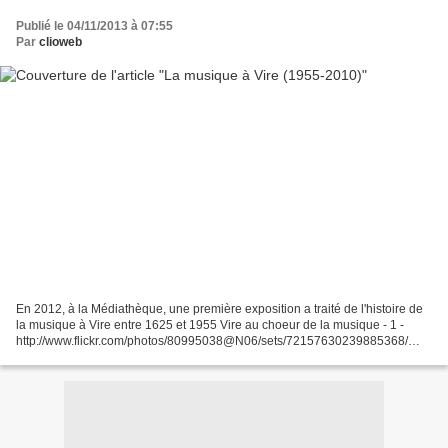
Publié le 04/11/2013 à 07:55
Par
clioweb
En 2012, à la Médiathèque, une première exposition a traité de l'histoire de
la musique à Vire entre 1625 et 1955 Vire au choeur de la musique - 1 -
http://www.flickr.com/photos/80995038@N06/sets/72157630239885368/
http://clioweb.canalblog.com/archives/2012/06/21/24548272.html...