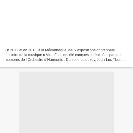
En 2012 et en 2013, à la Médiathèque, deux expositions ont rappelé
l’histoire de la musique à Vire. Elles ont été conçues et réalisées par trois
membres de l’Orchestre d’Harmonie : Danielle Letouzey, Jean-Luc Ybert,
Bernard Terrassier. 1 - Vire au choeur...