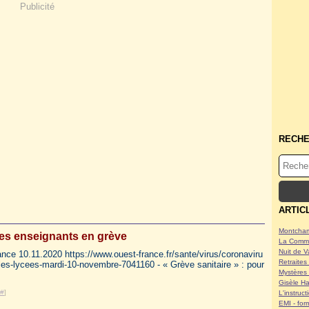
Publicité
RECH
ARTIC
Montcham
Les enseignants en grève
La Commu
Nuit de V
nce 10.11.2020 https://www.ouest-france.fr/sante/virus/coronaviru
Retraites 
-les-lycees-mardi-10-novembre-7041160 - « Grève sanitaire » : pour
Mystères 
Gisèle Ha
#
]
L'instruc
EMI - form