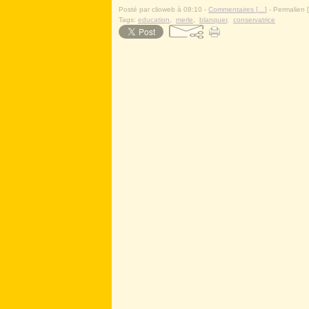
Posté par clioweb à 08:10 -
Commentaires [
…
]
- Permalien [
Tags:
education
,
merle
,
blanquer
,
conservatrice