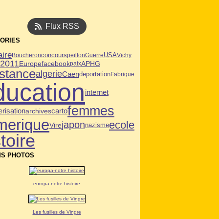
Flux RSS
ORIES
aire
USA
Boucheron
concours
peillon
Guerre
Vichy
n2011
facebook
APHG
Europe
paix
istance
algerie
Caen
deportation
Fabrique
ducation
internet
femmes
risation
archives
carto
merique
ecole
japon
Vire
nazisme
toire
S PHOTOS
europa-notre histoire
Les fusilles de Vingre