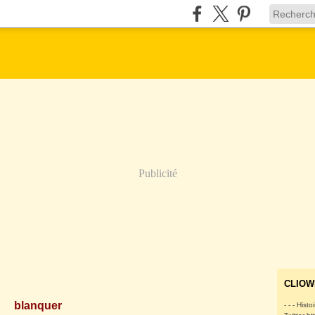
Publicité
CLIOW
blanquer
- - - Histo