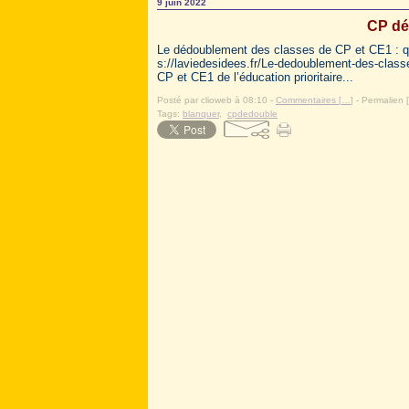
9 juin 2022
CP dé
Le dédoublement des classes de CP et CE1 : quel
s://laviedesidees.fr/Le-dedoublement-des-class
CP et CE1 de l’éducation prioritaire...
Posté par clioweb à 08:10 -
Commentaires [
…
]
- Permalien [
Tags:
blanquer
,
cpdedouble