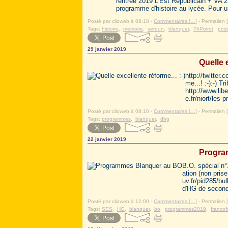
rentrée 2019 L’Est Républicain + VA 2
programme d'histoire au lycée. Pour u
Posté par clioweb à 08:18 -
Commentaires [
…
]
- Permalien [
Tags:
histoire
,
memoire
,
verdun
,
blanquer
,
ThPoirot
,
posi
29 janvier 2019
Quelle e
http://twitter
me...! :-):-) T
http://www.lib
e.fr/niort/les-
Posté par clioweb à 08:10 -
Commentaires [
…
]
- Permalien [
Tags:
programmes
,
blanquer
,
dhg
22 janvier 2019
Progra
B.O. spécial n°
ation (non pris
uv.fr/pid285/bu
d'HG de second
Posté par clioweb à 12:00 -
Commentaires [
…
]
- Permalien [
Tags:
SES
,
HG
,
blanquer
,
bo
,
programmes2019
,
francofr