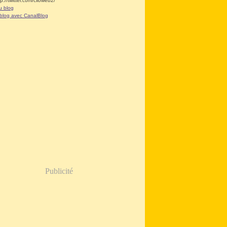
tp://twitter.com/clioweb2/
u blog
 blog avec CanalBlog
Publicité