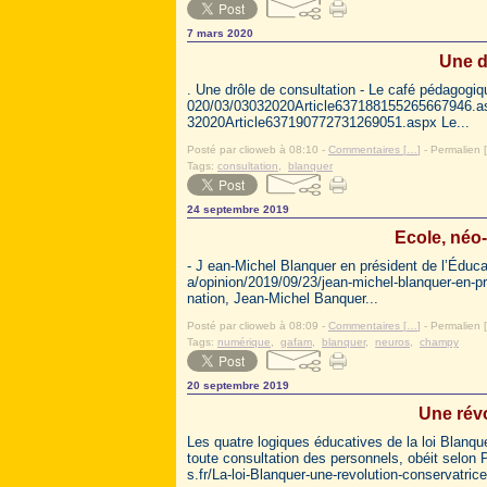
7 mars 2020
Une d
. Une drôle de consultation - Le café pédagog
020/03/03032020Article637188155265667946.as
32020Article637190772731269051.aspx Le...
Posté par clioweb à 08:10 -
Commentaires [
…
]
- Permalien [
Tags:
consultation
,
blanquer
24 septembre 2019
Ecole, néo-
- J ean-Michel Blanquer en président de l’Éduc
a/opinion/2019/09/23/jean-michel-blanquer-en-pr
nation, Jean-Michel Banquer...
Posté par clioweb à 08:09 -
Commentaires [
…
]
- Permalien [
Tags:
numérique
,
gafam
,
blanquer
,
neuros
,
champy
20 septembre 2019
Une révo
Les quatre logiques éducatives de la loi Blanqu
toute consultation des personnels, obéit selon 
s.fr/La-loi-Blanquer-une-revolution-conservatrice