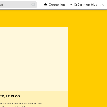
Connexion
+
Créer mon blog
EB, LE BLOG
ire, Medias & Internet, sans superlatifs - - - - - - - - - - - - - - - -