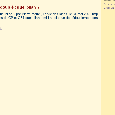
Twitter ht
Accueil d
doublé : quel bilan ?
Créer un
 bilan ? par Pierre Merle , La vie des idées, le 31 mai 2022 http
es-de-CP-et-CE1-quel-bilan.html La politique de dédoublement des
#
]