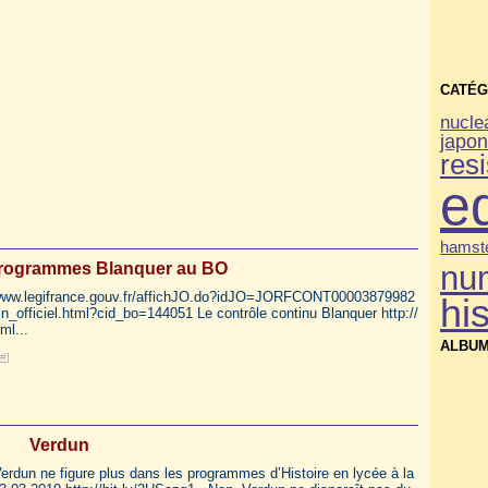
CATÉG
nucle
japo
res
e
hamste
programmes Blanquer au BO
nu
/www.legifrance.gouv.fr/affichJO.do?idJO=JORFCONT00003879982
his
in_officiel.html?cid_bo=144051 Le contrôle continu Blanquer http://
ml...
ALBUM
#
]
Verdun
 Verdun ne figure plus dans les programmes d’Histoire en lycée à la