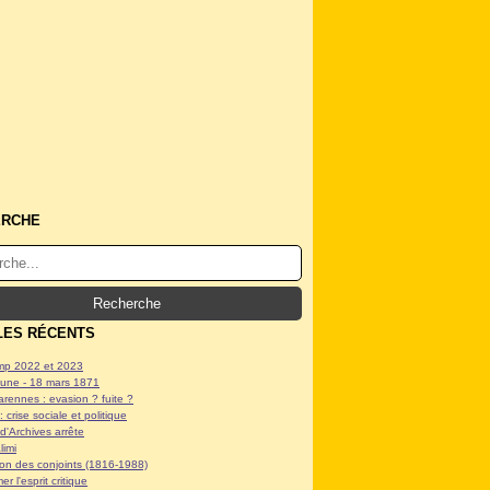
ERCHE
LES RÉCENTS
p 2022 et 2023
ne - 18 mars 1871
arennes : evasion ? fuite ?
: crise sociale et politique
d'Archives arrête
limi
tion des conjoints (1816-1988)
er l'esprit critique