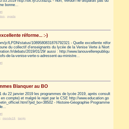
3.03.2019 http://bit.ly/2USazq1 - Non, Verdun ne disparaît pas du
ne bonne...
#
]
tion
,
ayada
xcellente réforme... :-)
.com/jcfLPDN/status/1089580831876792321 - Quelle excellente réfor
ribune du collectif d’enseignants du lycée de la Venise Verte à Niort
eration.fr/debats/2019/01/29/ aussi : http://www.lanouvellerepubliqu
profs-de-la-venise-verte-s-adressent-au-ministre...
#
]
mmes Blanquer au BO
1 du 22 janvier 2019 les programmes de lycée 2019, après consult
e en compte) et malgré le rejet par le CSE http://www.education.go
lletin_officiel.html?pid_bo=38502 - Histoire-Géographie Programme
e...
#
]
,
monde19
,
tianjin