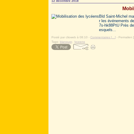
12 décembre 2018
Mobil
Bld Saint-Michel mar
r les événements d
7s-hk88PtU Près de 
esquels...
Posté par clioweb à 08:10 -
Commentaires [
…
]
- Permalien [
Tags:
blanquer
,
lyceens