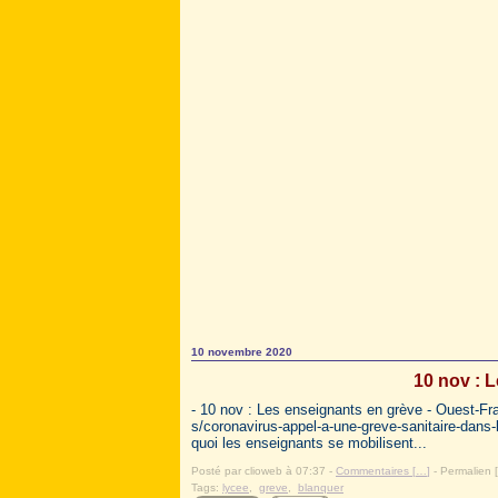
10 novembre 2020
10 nov : 
- 10 nov : Les enseignants en grève - Ouest-Fra
s/coronavirus-appel-a-une-greve-sanitaire-dans
quoi les enseignants se mobilisent...
Posté par clioweb à 07:37 -
Commentaires [
…
]
- Permalien [
Tags:
lycee
,
greve
,
blanquer