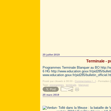
25 juillet 2019
Terminale - 
Programmes Terminale Blanquer au BO http:/
6 HG http://www.education.gouv.fr/pid285/bullet
www.education.gouv.fr/pid285/bulletin_officiel.ht
Posté par clioweb à 08:00 -
Commentaires [
…
]
- Permalien [
Tags:
programmes
,
terminale
,
blanquer
25 mars 2019
- Tollé dans la Meuse : la bataille de