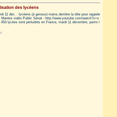
isation des lycéens
di 11 déc. : lycéens (à genoux) mains derrière la tête pour rappele
e Mantes vidéo Public Sénat - http://www.youtube.com/watch?v=x
450 lycées sont perturbés en France, mardi 11 décembre, parmi l
#
]