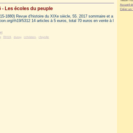
Twitter ht
Accueil d
 - Les écoles du peuple
Créer un
815-1880) Revue d’histoire du XIXe siècle, 55. 2017 sommaire et a
ion.org/rh19/5312 14 articles à 5 euros, total 70 euros en vente à l
#
]
r
,
RH19
,
duruy
,
cchristen
,
cfayolle