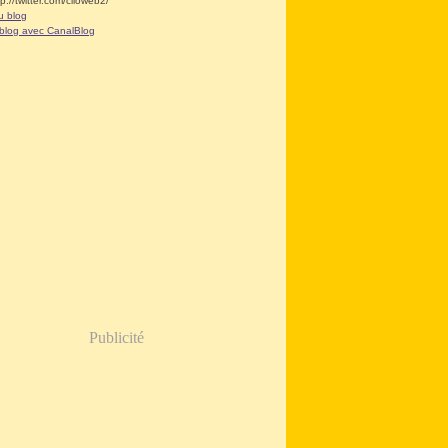
tp://twitter.com/clioweb2/
u blog
 blog avec CanalBlog
Publicité