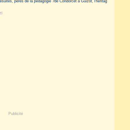
suites, pères de la pédagogie ?de Condorcet à Guizot, l'héritag
#
]
Publicité