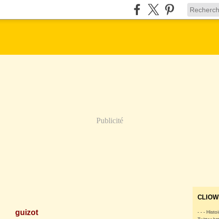
Publicité
CLIOW
guizot
- - - Histo