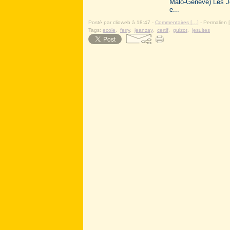
Malo-Genève) Les Jé
e...
Posté par clioweb à 18:47 -
Commentaires [
…
]
- Permalien [
Tags:
ecole
,
ferry
,
jeanzay
,
certif
,
guizot
,
jesuites