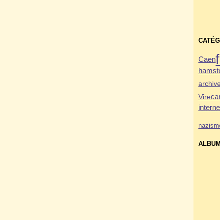
CATÉG
Caen
hamste
archiv
Vire
ca
interne
nazism
ALBUM