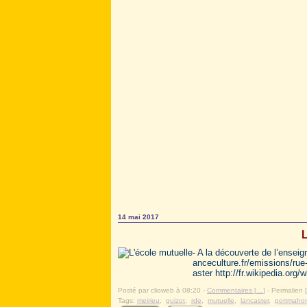
14 mai 2017
L
- A la découverte de l’ensei
anceculture.fr/emissions/ru
aster http://fr.wikipedia.org
Posté par clioweb à 08:20 -
Commentaires [
…
]
- Permalien [
Tags:
meirieu
,
guizot
,
rde
,
mutuelle
,
lancaster
,
portmaho