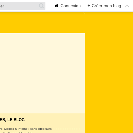
Connexion
+
Créer mon blog
EB, LE BLOG
ire, Medias & Internet, sans superlatifs - - - - - - - - - - - - - - - -