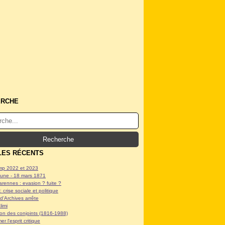
ERCHE
LES RÉCENTS
p 2022 et 2023
ne - 18 mars 1871
arennes : evasion ? fuite ?
: crise sociale et politique
d'Archives arrête
limi
tion des conjoints (1816-1988)
er l'esprit critique