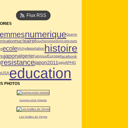
Flux RSS
ORIES
numerique
femmes
Guerre
nucleaire
risation
Boucheron
peillon
concours
histoire
ecole
es
deportation
Vichy
japon
algerie
rto
facebook
Europe
Fabrique
resistance
japon2011
t
APHG
paix
education
USA
e
S PHOTOS
europa-notre histoire
Les fusilles de Vingre