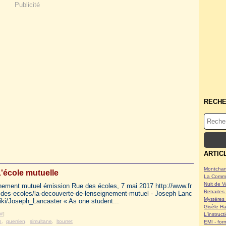
Publicité
RECH
ARTIC
Montcham
'école mutuelle
La Commu
Nuit de V
gnement mutuel émission Rue des écoles, 7 mai 2017 http://www.fr
Retraites 
e-des-ecoles/la-decouverte-de-lenseignement-mutuel - Joseph Lanc
Mystères 
/wiki/Joseph_Lancaster « As one student...
Gisèle Ha
#
]
L'instruc
n
,
querrien
,
simultane
,
ltourret
EMI - form