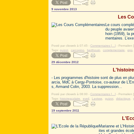
9 novembre 2013
Les Co
Le cours complé
du peuple avaien
hoin (1959), la
mentaires. L’exe
Posté par clioweb à 07:45 -
Commentaires [
…
]
- Permalien [
Tags:
guizot
,
carcopino
,
berthouin
,
complementaire
,
eps
29 décembre 2012
L'histoir
- Les programmes d'histoire sont de plus en plu
arcia, MdC à Cergy-Pontoise, co-auteur de L'En
s, Armand Colin, 2003. La suppression...
Posté par clioweb à 08:00 -
Commentaires [
…
]
- Permalien [
Tags:
histoirescolaire
,
eveil
,
Lavisse
,
guizot
,
didactique
,
19 septembre 2011
L'Eco
Marianne et L'Histo
ites et grandes écol