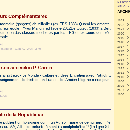
K Pomian
APHG caf
ARCHI
urs Complémentaires
2023
mentaire (garçons) de Villedieu (ex EPS 1883) Quand les enfants
2022
Avril
(
t leur école , Yves Marion, ed Isoète 2012De Guizot (1833) à Bert
2021
Mars
Déce
 promotion des classes modestes par les EPS et les cours complé
2020
Févri
Nove
Déce
mple...
2019
Janvi
Octo
Nove
Déce
2018
Sept
Octo
Nove
Déce
#
]
2017
Août
Sept
Octo
Nove
Déce
,
manche
,
saint-lo
,
yvesmarion
2016
Juille
Août
Sept
Octo
Nove
Déce
2015
Juin
Juille
Août
Sept
Octo
Nove
Déce
2014
Mai
Juin
Juille
Août
Sept
Octo
Nove
Déce
(
2013
Avril
Mai
Juin
Juille
Août
Sept
Octo
Nove
Déce
(
e scolaire selon P. Garcia
2012
Mars
Avril
Mai
Juin
Juille
Août
Sept
Octo
Nove
Déce
(
2011
Févri
Mars
Avril
Mai
Juin
Juille
Août
Sept
Octo
Nove
Déce
(
s ambitieux - Le Monde - Culture et idées Entretien avec Patrick G
2010
Janvi
Févri
Mars
Avril
Mai
Juin
Juille
Août
Sept
Octo
Nove
Déce
(
seignement de l'histoire en France de l'Ancien Régime à nos jour
2009
Janvi
Févri
Mars
Avril
Mai
Juin
Juille
Août
Sept
Octo
Nove
Déce
(
2008
Janvi
Févri
Mars
Avril
Mai
Juin
Juille
Août
Sept
Octo
Nove
Déce
(
2007
Janvi
Févri
Mars
Avril
Mai
Juin
Juille
Août
Sept
Octo
Nove
Nove
(
#
]
2006
Janvi
Févri
Mars
Avril
Mai
Juin
Juille
Août
Sept
Octo
Juille
Nove
(
garcia
Janvi
Févri
Mars
Avril
Mai
Juin
Juille
Août
Sept
Mai
Octo
Déce
(
(
Janvi
Févri
Mars
Avril
Mai
Juin
Juille
Août
Mars
Août
Août
(
Janvi
Févri
Mars
Avril
Mai
Juin
Juille
Juille
Juille
(
Janvi
Févri
Mars
Avril
Mai
Juin
Mai
(
(
(
le de la République
Janvi
Févri
Mars
Avril
Mai
Avril
(
(
Janvi
Févri
Mars
Mars
Févri
ire publient un hors-série commun Au sommaire de ce numéro : Pet
Janvi
Févri
es au MA, AR : les enfants étaient-ils analphabètes ? (La ligne St
Janvi