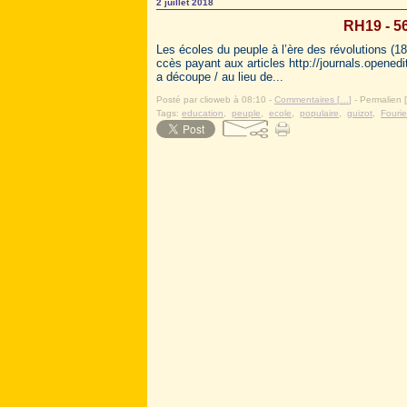
2 juillet 2018
RH19 - 56
Les écoles du peuple à l’ère des révolutions (1
ccès payant aux articles http://journals.openedit
a découpe / au lieu de...
Posté par clioweb à 08:10 -
Commentaires [
…
]
- Permalien [
Tags:
education
,
peuple
,
ecole
,
populaire
,
guizot
,
Fourie