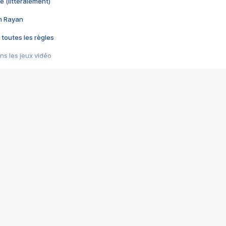
e (littéralement)
im Rayan
 toutes les règles
s les jeux vidéo
us choquant de Rockstar ? - Le scandale BULLY
e plus moche de Steam
du RÊVE tourne au CAUCHEMAR
pendant 8 heures
it… à tort
umiliés par un jeu vidéo
ire - Final Fantasy 8
ti un empire - Age of Empires
story DOFUS