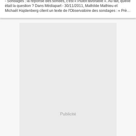
- Sondages : la réponse des sondés, c'est « Plutôt favorable ». Au fait, quelle
était la question ? Dans Médiapart - 30/11/2011, Mathilde Mathieu et
Michaël Hajdenberg citent un texte de l'Observatoire des sondages : « Près
de deux Français sur trois...
Publicité