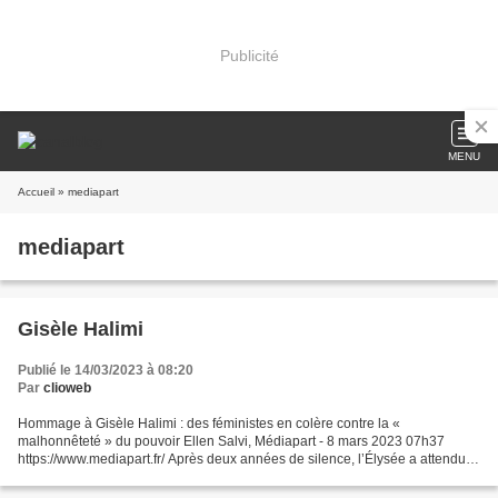
Publicité
MENU
Accueil
» mediapart
mediapart
Gisèle Halimi
Publié le 14/03/2023 à 08:20
Par
clioweb
Hommage à Gisèle Halimi : des féministes en colère contre la «
malhonnêteté » du pouvoir Ellen Salvi, Médiapart - 8 mars 2023 07h37
https://www.mediapart.fr/ Après deux années de silence, l’Élysée a attendu la
dernière minute pour lancer les invitations...