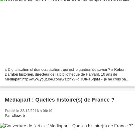
« Digitalisation et démocratisation : qui est le gardien du savoir ? » Robert
Darnton historien, directeur de la bibliothèque de Harvard. 10 ans de
Mediapart http://www.youtube.com/watch?v=gHUtPaSrjhM « je ne crois pas
aux jérémiades qui annonce la mort...
Mediapart : Quelles histoire(s) de France ?
Publié le 22/12/2016 à 08:10
Par
clioweb