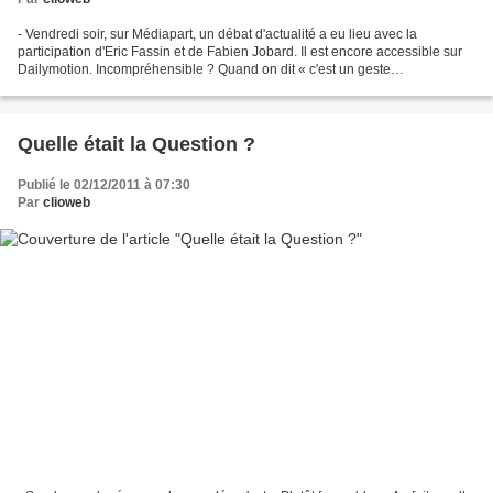
- Vendredi soir, sur Médiapart, un débat d'actualité a eu lieu avec la
participation d'Eric Fassin et de Fabien Jobard. Il est encore accessible sur
Dailymotion. Incompréhensible ? Quand on dit « c'est un geste
incompréhensible », il faut entendre : «...
Quelle était la Question ?
Publié le 02/12/2011 à 07:30
Par
clioweb