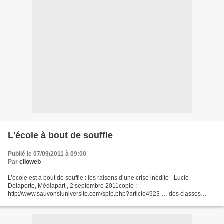
L'école à bout de souffle
Publié le 07/09/2011 à 09:00
Par
clioweb
L’école est à bout de souffle : les raisons d’une crise inédite - Lucie
Delaporte, Médiapart , 2 septembre 2011copie :
http://www.sauvonsluniversite.com/spip.php?article4923 … des classes
surchargées, un métier dévalorisé qui ne s'apprend que sur le tas,...