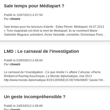
Sale temps pour Médiapart ?
Publié le 15/07/2013 à 07:50
Par
clioweb
Sale temps pour les lanceurs d'alerte - Edwy Plenel, Médiapart, 04.07.2013
« Trois magistrats ont rêvé la mort de Mediapart. Ils se nomment Marie-
Gabrielle Magueur, président, Annie Vaissette, conseiller, Dominique Ponsot,
conseiller, et siègent à Versailles,...
LMD : Le carnaval de l’investigation
Publié le 03/05/2013 à 08:00
Par
clioweb
Le carnaval de l’investigation - Ce que révèle l’« affaire Cahuzac »Pierre
Rimbert et Razmig Keucheyan, Le Monde diplomatique, mai 2013
http://www.monde-diplomatique.fr/2013/05/KEUCHEYAN/49087 (seule l'intro
est en ligne, le reste suivra peut-être dans...
Un geste incompréhensible ?
Publié le 24/03/2012 à 08:06
Par
clioweb