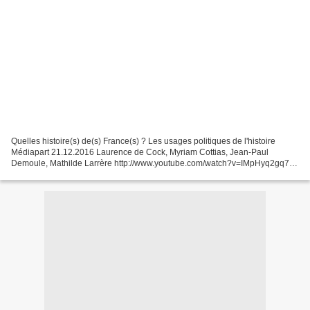
Quelles histoire(s) de(s) France(s) ? Les usages politiques de l'histoire
Médiapart 21.12.2016 Laurence de Cock, Myriam Cottias, Jean-Paul
Demoule, Mathilde Larrère http://www.youtube.com/watch?v=IMpHyq2gq7g
Ecrire l'histoire aujourd'hui Médiapart 21.12.2016...