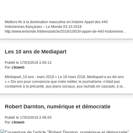
Mettons fin à la domination masculine en histoire Appel des 440
historiennes françaises – Le Monde 03.10.2018
http://www.lemonde.fr/idees/article/2018/10/03/l-appel-de-440-historiennes-
francaises-mettons-fin-a-la-domination-masculine-en-
histoire_5364200_3232.html...
Les 10 ans de Mediapart
Publié le 17/03/2018 à 08:12
Par
clioweb
Médiapart, 10 ans - mars 2018 « Le 16 mars 2018, Mediapart a eu dix ans
».« Dix ans pour convaincre que notre métier, le journalisme, n’était pas
condamné à la précarité, aux plans sociaux, aux rachats en cascade, à la
perte d’indépendance et de vitalité,...
Robert Darnton, numérique et démocratie
Publié le 17/03/2018 à 08:05
Par
clioweb