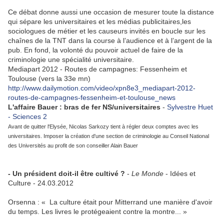
Ce débat donne aussi une occasion de mesurer toute la distance
qui sépare les universitaires et les médias publicitaires,les
sociologues de métier et les causeurs invités en boucle sur les
chaînes de la TNT dans la course à l’audience et à l’argent de la
pub. En fond, la volonté du pouvoir actuel de faire de la
criminologie une spécialité universitaire.
Mediapart 2012 - Routes de campagnes: Fessenheim et
Toulouse (vers la 33e mn)
http://www.dailymotion.com/video/xpn8e3_mediapart-2012-
routes-de-campagnes-fessenheim-et-toulouse_news
L'affaire Bauer : bras de fer NS/universitaires
-
Sylvestre Huet
- Sciences 2
Avant de quitter l'Elysée, Nicolas Sarkozy tient à régler deux comptes avec les
universitaires. Imposer la création d'une section de criminologie au Conseil National
des Universités au profit de son conseiller Alain Bauer
.
- Un président doit-il être cultivé ?
-
Le Monde
- Idées et
Culture - 24.03.2012
Orsenna : « La culture était pour Mitterrand une manière d'avoir
du temps. Les livres le protégeaient contre la montre... »