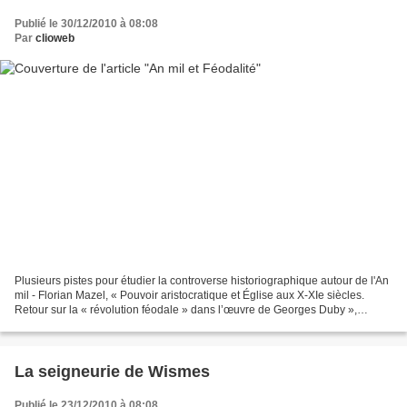
Publié le 30/12/2010 à 08:08
Par
clioweb
Plusieurs pistes pour étudier la controverse historiographique autour de l'An
mil - Florian Mazel, « Pouvoir aristocratique et Église aux X-XIe siècles.
Retour sur la « révolution féodale » dans l’œuvre de Georges Duby »,
Bulletin du centre d’études médiévales...
La seigneurie de Wismes
Publié le 23/12/2010 à 08:08