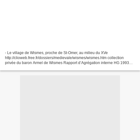
- Le village de Wismes, proche de St-Omer, au milieu du XVe
http://clioweb.free.fr/dossiers/medievale/wismes/wismes.htm collection
privée du baron Armel de Wismes Rapport d’Agrégation interne HG 1993
Historiens é Géographes N° 343 Wikipedia :
https://fr.wikipedia.org/wiki/Wismes...