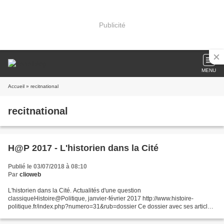
Publicité
MENU
Accueil
» recitnational
recitnational
H@P 2017 - L'historien dans la Cité
Publié le 03/07/2018 à 08:10
Par
clioweb
L'historien dans la Cité. Actualités d'une question
classiqueHistoire@Politique, janvier-février 2017 http://www.histoire-
politique.fr/index.php?numero=31&rub=dossier Ce dossier avec ses articles
délibérément courts, avec parfois une tonalité personnelle,...