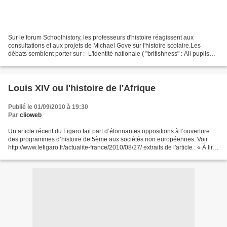
Sur le forum Schoolhistory, les professeurs d'histoire réagissent aux
consultations et aux projets de Michael Gove sur l'histoire scolaire.Les
débats semblent porter sur :- L'identité nationale ( "britishness" : All pupils
must learn Britain’s "island...
Louis XIV ou l'histoire de l'Afrique
Publié le 01/09/2010 à 19:30
Par
clioweb
Un article récent du Figaro fait part d’étonnantes oppositions à l’ouverture
des programmes d’histoire de 5ème aux sociétés non européennes. Voir :
http://www.lefigaro.fr/actualite-france/2010/08/27/ extraits de l'article : « À lire
la pétition du collectif...