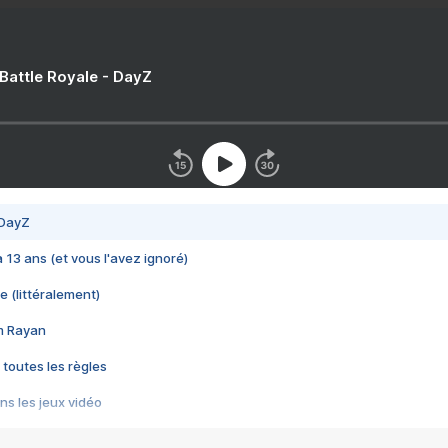
 Battle Royale - DayZ
 DayZ
 a 13 ans (et vous l'avez ignoré)
e (littéralement)
im Rayan
 toutes les règles
s les jeux vidéo
us choquant de Rockstar ? - Le scandale BULLY