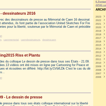
K Pomian
APHG caf
ARCHI
- dessinateurs 2016
2023
ec des dessinateurs de presse au Mémorial de Caen 16 dessinat
2022
Avril
(
 attendus, ils font partie de l’association United Sketches For Fre
2021
Mars
Déce
ies pour la liberté, soutenue par le Mémorial de Caen et présidée
2020
Févri
Nove
Déce
2019
Janvi
Octo
Nove
Déce
2018
Sept
Octo
Nove
Déce
#
]
2017
Août
Sept
Octo
Nove
Déce
rs
,
caenmemorial
,
caendessinateurs
,
dessinscaen
2016
Juille
Août
Sept
Octo
Nove
Déce
2015
Juin
Juille
Août
Sept
Octo
Nove
Déce
2014
Mai
Juin
Juille
Août
Sept
Octo
Nove
Déce
(
2013
Avril
Mai
Juin
Juille
Août
Sept
Octo
Nove
Déce
(
ing2015 Riss et Plantu
2012
Mars
Avril
Mai
Juin
Juille
Août
Sept
Octo
Nove
Déce
(
2011
Févri
Mars
Avril
Mai
Juin
Juille
Août
Sept
Octo
Nove
Déce
(
des du colloque Le dessin de presse dans tous ses Etats - 21.09.
2010
Janvi
Févri
Mars
Avril
Mai
Juin
Juille
Août
Sept
Octo
Nove
Déce
(
mées.13 vidéos ont été mises en ligne par Cartooning for Peace et
2009
Janvi
Févri
Mars
Avril
Mai
Juin
Juille
Août
Sept
Octo
Nove
Déce
(
ues et écoutées en différé. http://bit.ly/1VbfLDk C'est le cas du dé
2008
Janvi
Févri
Mars
Avril
Mai
Juin
Juille
Août
Sept
Octo
Nove
Déce
(
u...
2007
Janvi
Févri
Mars
Avril
Mai
Juin
Juille
Août
Sept
Octo
Nove
Nove
(
2006
Janvi
Févri
Mars
Avril
Mai
Juin
Juille
Août
Sept
Octo
Juille
Nove
(
#
]
Janvi
Févri
Mars
Avril
Mai
Juin
Juille
Août
Sept
Mai
Octo
Déce
(
(
Janvi
Févri
Mars
Avril
Mai
Juin
Juille
Août
Mars
Août
Août
(
Janvi
Févri
Mars
Avril
Mai
Juin
Juille
Juille
Juille
(
Janvi
Févri
Mars
Avril
Mai
Juin
Mai
(
(
(
Janvi
Févri
Mars
Avril
Mai
Avril
(
(
09 - Le dessin de presse
Janvi
Févri
Mars
Mars
Févri
Janvi
Févri
e presse dans tous ses états colloque international sur la liberté
Janvi