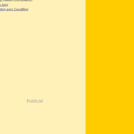
tp://twitter.com/clioweb2/
u blog
 blog avec CanalBlog
Publicité