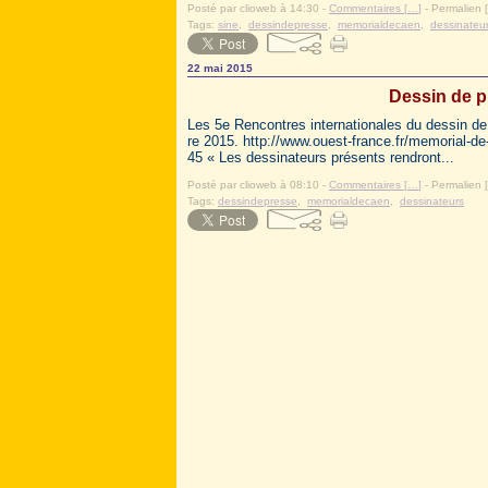
Posté par clioweb à 14:30 -
Commentaires [
…
]
- Permalien [
Tags:
sine
,
dessindepresse
,
memorialdecaen
,
dessinateu
22 mai 2015
Dessin de p
Les 5e Rencontres internationales du dessin d
re 2015. http://www.ouest-france.fr/memorial-d
45 « Les dessinateurs présents rendront...
Posté par clioweb à 08:10 -
Commentaires [
…
]
- Permalien [
Tags:
dessindepresse
,
memorialdecaen
,
dessinateurs