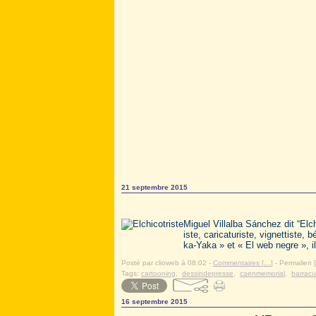
21 septembre 2015
Miguel Villalba Sánchez dit “Elc
iste, caricaturiste, vignettiste,
ka-Yaka » et « El web negre », i
Posté par clioweb à 08:02 -
Commentaires [
…
]
- Permalien [
Tags:
cartooning
,
dessindepresse
,
caenmemorial
,
barrac
16 septembre 2015