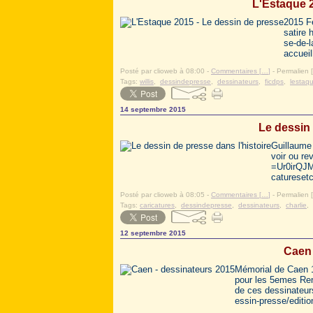
L'Estaque 2
2015 Fe
satire 
se-de-l
accueil
Posté par clioweb à 08:00 -
Commentaires [
…
]
- Permalien [
Tags:
willis
,
dessindepresse
,
dessinateurs
,
ficdps
,
lestaq
14 septembre 2015
Le dessin 
Guillaume 
voir ou re
=Ur0irQJMj
caturesetc
Posté par clioweb à 08:05 -
Commentaires [
…
]
- Permalien [
Tags:
caricatures
,
dessindepresse
,
dessinateurs
,
charlie
,
12 septembre 2015
Caen 
Mémorial de Caen 
pour les 5emes Ren
de ces dessinateurs
essin-presse/editio