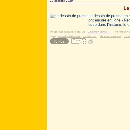
20 octobre 2020
Le
Le dessin de presse en s
ont encore en ligne - Re
esse dans l’histoire, le 
Posté par clioweb à 08:30 -
Commentaires [
…
]
- Permalien [
Tags:
assietteaubeurre
,
cartooning
,
dessindepresse
,
dess