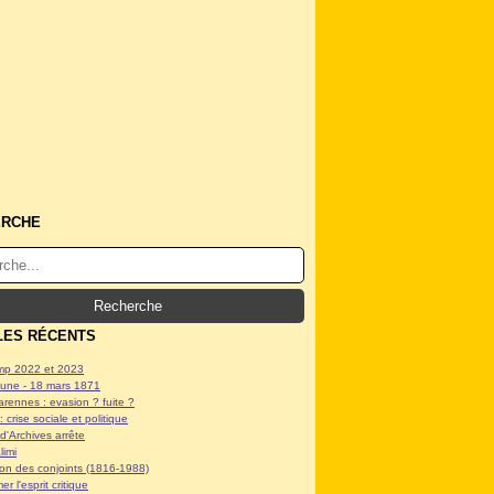
ERCHE
LES RÉCENTS
p 2022 et 2023
ne - 18 mars 1871
arennes : evasion ? fuite ?
: crise sociale et politique
d'Archives arrête
limi
tion des conjoints (1816-1988)
er l'esprit critique