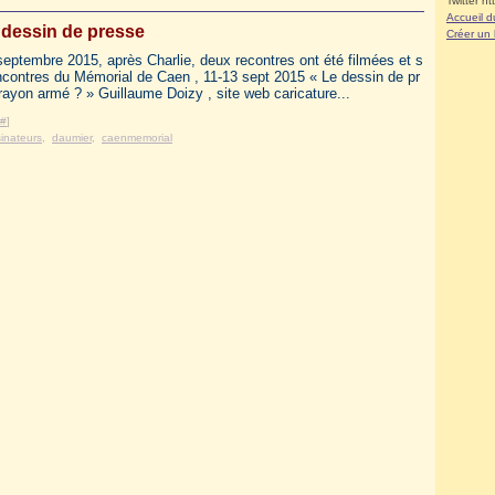
Twitter ht
Accueil d
 dessin de presse
Créer un
eptembre 2015, après Charlie, deux recontres ont été filmées et s
ncontres du Mémorial de Caen , 11-13 sept 2015 « Le dessin de pr
crayon armé ? » Guillaume Doizy , site web caricature...
#
]
inateurs
,
daumier
,
caenmemorial