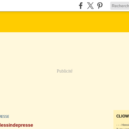
Publicité
RESSE
CLIOW
dessindepresse
- - - Histo