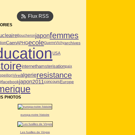
Flux RSS
ORIES
femmes
japon
ucleaire
Boucheron
ecole
Caen
tion
APHG
archives
Guerre
Vichy
ducation
USA
toire
internet
hamsterisation
paix
resistance
algerie
Vire
e
peillon
japon2011
facebook
Europe
e
concours
merique
S PHOTOS
europa-notre histoire
Les fusilles de Vingre