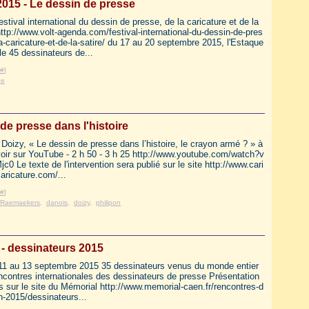
015 - Le dessin de presse
stival international du dessin de presse, de la caricature et de la
http://www.volt-agenda.com/festival-international-du-dessin-de-pres
a-caricature-et-de-la-satire/ du 17 au 20 septembre 2015, l'Estaque
le 45 dessinateurs de...
#
]
ue
de presse dans l'histoire
Doizy, « Le dessin de presse dans l’histoire, le crayon armé ? » à
voir sur YouTube - 2 h 50 - 3 h 25 http://www.youtube.com/watch?v
c0 Le texte de l'intervention sera publié sur le site http://www.cari
aricature.com/...
#
]
Raemaekers
,
danois
,
doizy
,
philipon
- dessinateurs 2015
11 au 13 septembre 2015 35 dessinateurs venus du monde entier
contres internationales des dessinateurs de presse Présentation
 sur le site du Mémorial http://www.memorial-caen.fr/rencontres-d
n-2015/dessinateurs...