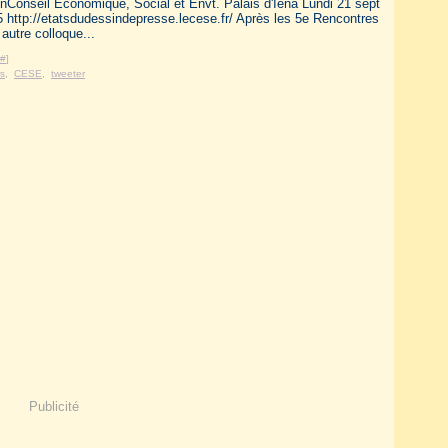
onConseil Economique, Social et Envt. Palais d'Iéna Lundi 21 sept
 http://etatsdudessindepresse.lecese.fr/ Après les 5e Rencontres
autre colloque...
#
]
rs
,
CESE
,
tweeter
Publicité