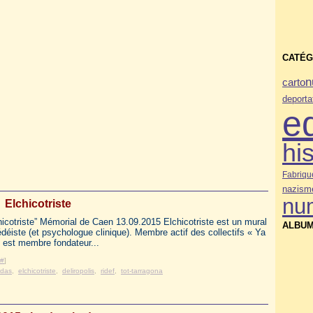
CATÉG
n
carto
deporta
e
his
Fabriqu
nazism
nu
Elchicotriste
hicotriste” Mémorial de Caen 13.09.2015 Elchicotriste est un mural
ALBUM
 bédéiste (et psychologue clinique). Membre actif des collectifs « Ya
l est membre fondateur...
#
]
udas
,
elchicotriste
,
deliropolis
,
ridef
,
tot-tarragona