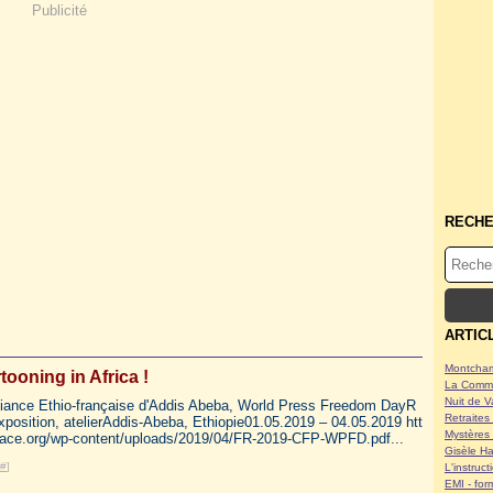
Publicité
RECH
ARTIC
Montcham
tooning in Africa !
La Commu
Nuit de V
Alliance Ethio-française d'Addis Abeba, World Press Freedom DayR
Retraites 
exposition, atelierAddis-Abeba, Ethiopie01.05.2019 – 04.05.2019 htt
Mystères 
eace.org/wp-content/uploads/2019/04/FR-2019-CFP-WPFD.pdf...
Gisèle Ha
#
]
L'instruc
EMI - form