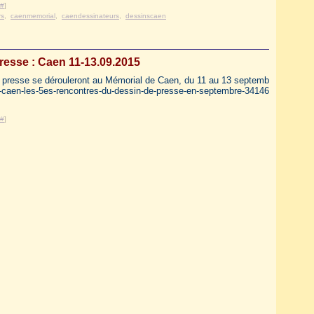
#
]
rs
,
caenmemorial
,
caendessinateurs
,
dessinscaen
resse : Caen 11-13.09.2015
e presse se dérouleront au Mémorial de Caen, du 11 au 13 septemb
e-caen-les-5es-rencontres-du-dessin-de-presse-en-septembre-34146
#
]