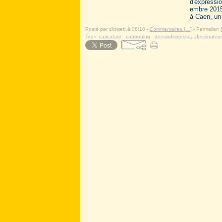
d'expressi
embre 2015
à Caen, un 
Posté par clioweb à 08:10 -
Commentaires [
…
]
- Permalien [
Tags:
caricature
,
cartooning
,
dessindepresse
,
dessinateu