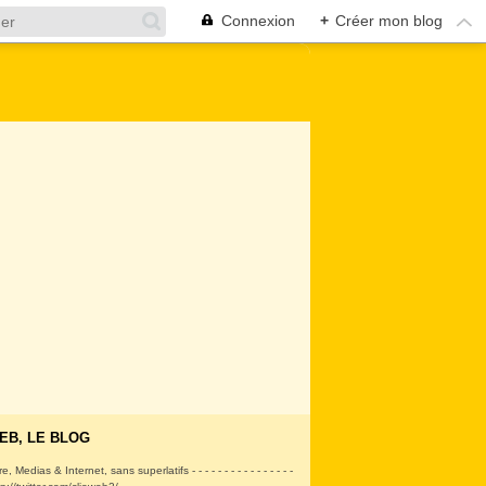
Connexion
+
Créer mon blog
EB, LE BLOG
ire, Medias & Internet, sans superlatifs - - - - - - - - - - - - - - - -