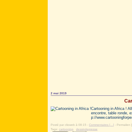
2 mai 2019
Car
Cartooning in Africa ! 
encontre, table ronde, 
p://www.cartooningforp
Posté par clioweb à 08:15 -
Commentaires [
…
]
- Permalien [
Tags:
cartooning
,
dessindepresse