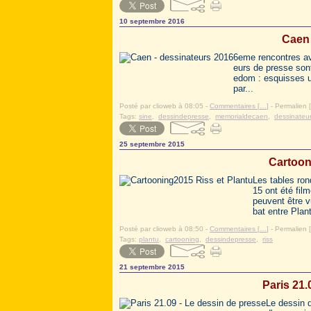
10 septembre 2016
Caen 
6eme rencontres av
eurs de presse sont
edom : esquisses un
par...
Posté par clioweb à 08:05 -
Commentaires [
…
]
- Permalien [
Tags:
sine
,
dessindepresse
,
memorialdecaen
,
dessinateu
25 septembre 2015
Cartoon
Les tables ron
15 ont été fil
peuvent être v
bat entre Plant
Posté par clioweb à 08:50 -
Commentaires [
…
]
- Permalien [
Tags:
plantu
,
cartooning
,
dessindepresse
,
riss
21 septembre 2015
Paris 21.
Le dessin d