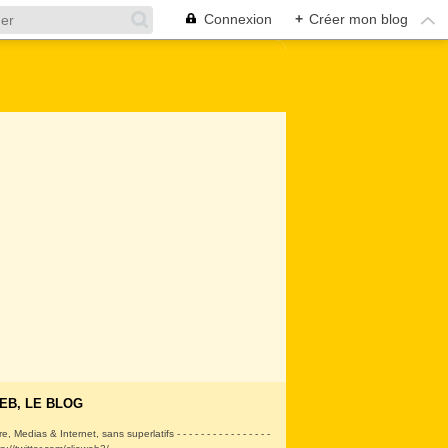
Connexion
+
Créer mon blog
EB, LE BLOG
ire, Medias & Internet, sans superlatifs - - - - - - - - - - - - - - - -