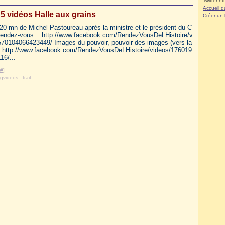
Twitter ht
Accueil d
5 vidéos Halle aux grains
Créer un
 20 mn de Michel Pastoureau après la ministre et le président du C
endez-vous... http://www.facebook.com/RendezVousDeLHistoire/v
570104066423449/ Images du pouvoir, pouvoir des images (vers la
 http://www.facebook.com/RendezVousDeLHistoire/videos/176019
16/...
#
]
gvideos
,
trait