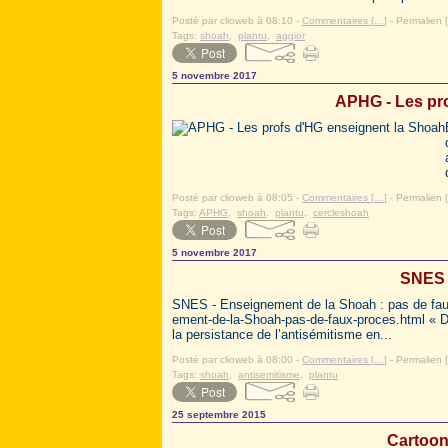
Posté par clioweb à 08:10 -
Commentaires [
…
]
- Permalien [
Tags:
shoah
,
plantu
,
aggior
5 novembre 2017
APHG - Les pr
Posté par clioweb à 08:05 -
Commentaires [
…
]
- Permalien [
Tags:
APHG
,
shoah
,
plantu
,
cercleshoah
5 novembre 2017
SNES 
SNES - Enseignement de la Shoah : pas de fau
ement-de-la-Shoah-pas-de-faux-proces.html « D
la persistance de l’antisémitisme en...
Posté par clioweb à 08:00 -
Commentaires [
…
]
- Permalien [
Tags:
shoah
,
antisemitisme
,
plantu
25 septembre 2015
Cartoon