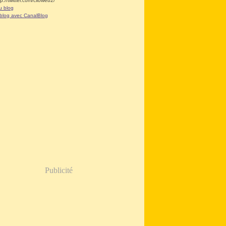
tp://twitter.com/clioweb2/
u blog
 blog avec CanalBlog
Publicité