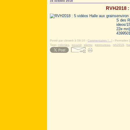
16 octobre 2018
RVH2018 : 
environ
S des R
ideos/1
22e mn)
4399501
Posté par clioweb à 08:10 -
Commentaires [
…
]
- Permalien [
Tags:
colonies
,
pouvoir
,
plantu
,
pastoureau
,
rvh2018
,
ha