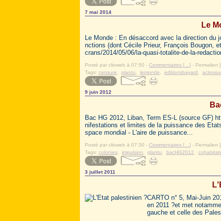
7 mai 2014
Le M
Le Monde : En désaccord avec la direction du jou
nctions (dont Cécile Prieur, François Bougon, et
crans/2014/05/06/la-quasi-totalite-de-la-redac
Posté par clioweb à 07:50 -
Commentaires [
…
]
- Permalien [
Tags:
censure
,
plantu
,
lemonde
,
editionsbayard
,
actessu
9 juin 2012
Ba
Bac HG 2012, Liban, Term ES-L (source GF) http
nifestations et limites de la puissance des Eta
space mondial - L'aire de puissance...
Posté par clioweb à 07:30 -
Commentaires [
…
]
- Permalien [
Tags:
colonies
,
impulsion
,
plantu
,
bacHG2012
,
cohabitat
3 juillet 2011
L'
CARTO n° 5, Mai-Juin 2011 
en 2011 ?et met notamment 
gauche et celle des Pale