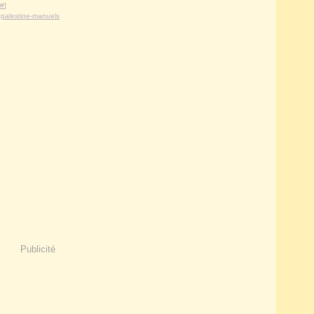
#
]
,
palestine-manuels
Publicité