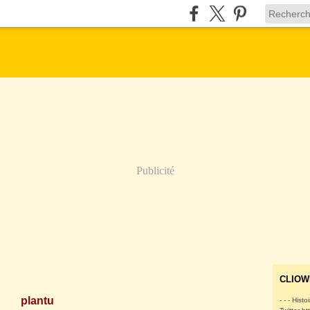
Publicité
CLIOW
plantu
- - - Histo