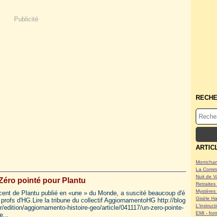
Publicité
RECH
ARTIC
Montcham
La Commu
Nuit de V
 Zéro pointé pour Plantu
Retraites 
Mystères 
cent de Plantu publié en «une » du Monde, a suscité beaucoup d'é
Gisèle Ha
profs d'HG.Lire la tribune du collectif AggiornamentoHG http://blog
L'instruc
r/edition/aggiornamento-histoire-geo/article/041117/un-zero-pointe-
EMI - form
e...