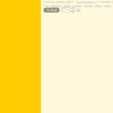
Posté par clioweb à 08:30 -
Commentaires [
…
]
- Permalien [
Tags:
Palestine
,
arafat
,
archipel
,
bousac
,
peres
,
plantu