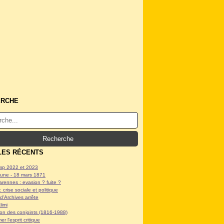
ERCHE
LES RÉCENTS
p 2022 et 2023
ne - 18 mars 1871
arennes : evasion ? fuite ?
: crise sociale et politique
d'Archives arrête
limi
tion des conjoints (1816-1988)
er l'esprit critique