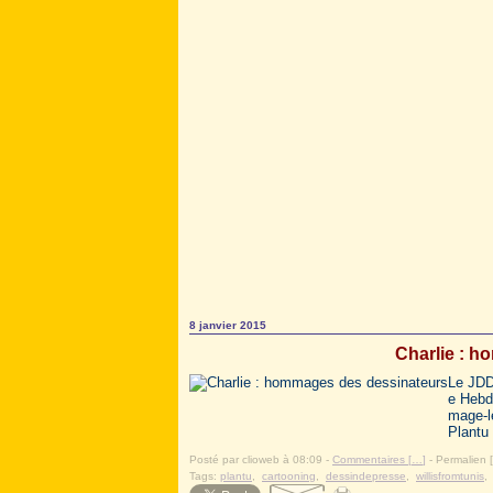
8 janvier 2015
Charlie : 
Le JDD
e Hebd
mage-l
Plantu 
Posté par clioweb à 08:09 -
Commentaires [
…
]
- Permalien [
Tags:
plantu
,
cartooning
,
dessindepresse
,
willisfromtunis