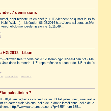
onde : 7 démissions
rnal, sept rédacteurs en chef (sur 11) viennent de quitter leurs fo
 Nabil Wakim). - Libération 06.05.2014 http://ecrans.liberation.fr/e
tion-en-chef-du-monde-demissionne_1011649...
#
]
d
c HG 2012 - Liban
://clioweb.free.fr/peda/bac2012/1temp/hg2012-esl-liban.pdf - Ma
ts-Unis dans le monde - L'Europe rhénane au coeur de l'UE et de l'e
#
]
ion
,
metropoles
,
puissance
Etat palestinien ?
(10,95 euros)fait sa couverture sur L'Etat palestinien, une réalité
en cartes trois visions, celle de la droite israélienne, celle de la
stiniens http://www.carto-presse.com/?p=635#more-635...