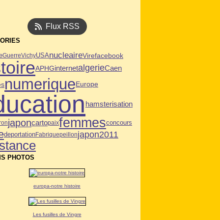
Flux RSS
ORIES
nucleaire
USA
Vire
facebook
e
Guerre
Vichy
toire
algerie
Caen
APHG
internet
numerique
es
Europe
ducation
hamsterisation
femmes
japon
carto
ron
paix
concours
e
japon2011
deportation
Fabrique
peillon
istance
S PHOTOS
europa-notre histoire
Les fusilles de Vingre