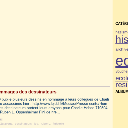
CATÉG
nazism
his
archiv
e
Bouche
ecol
res
hommages des dessinateurs
ALBUM
 publie plusieurs dessins en hommage à leurs collègues de Charli
o assassinés hier : http://www.lejdd.fr/Medias/Presse-ecrite/Hom
es-dessinateurs-sortent-leurs-crayons-pour-Charlie-Hebdo-710894
Ruben L. Oppenheimer Fini de rire...
#
]
,
2crayons
,
dessinateurs
,
jdd
,
rubenL
,
finiderire