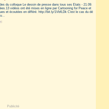
des du colloque Le dessin de presse dans tous ses Etats - 21.09.
mées.13 vidéos ont été mises en ligne par Cartooning for Peace et
ues et écoutées en différé. http://bit.ly/1VbfLDk C'est le cas du dé
u...
#
]
Publicité