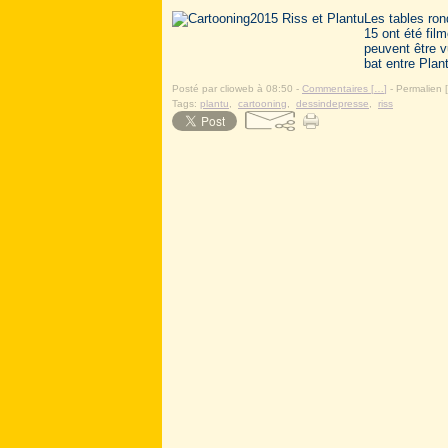
Les tables ron
15 ont été fil
peuvent être v
bat entre Plant
Posté par clioweb à 08:50 -
Commentaires [
…
]
- Permalien [
Tags:
plantu
,
cartooning
,
dessindepresse
,
riss