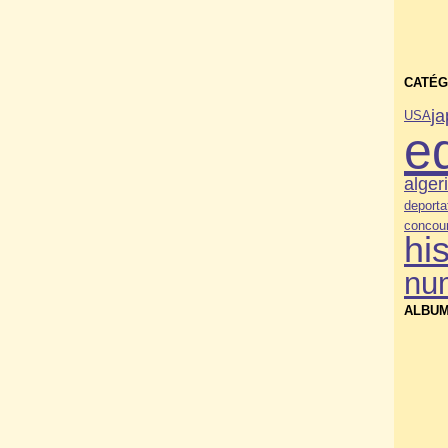
CATÉG
j
USA
e
alger
deporta
concou
his
nu
ALBUM