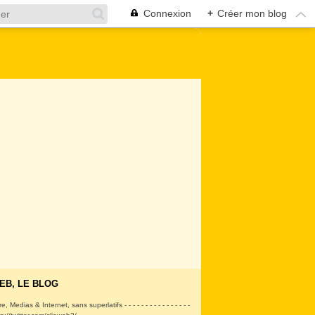
Connexion
+
Créer mon blog
EB, LE BLOG
ire, Medias & Internet, sans superlatifs - - - - - - - - - - - - - - - -