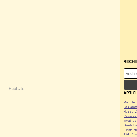
RECH
Publicité
ARTIC
Montcham
La Commu
Nuit de V
Retraites 
Mystères 
Gisèle Ha
L'instruc
EMI - form