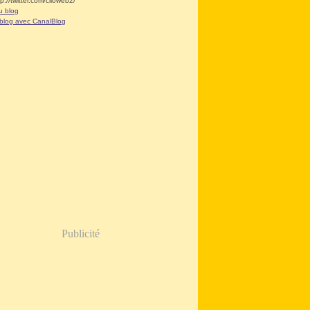
tp://twitter.com/clioweb2/
u blog
 blog avec CanalBlog
Publicité