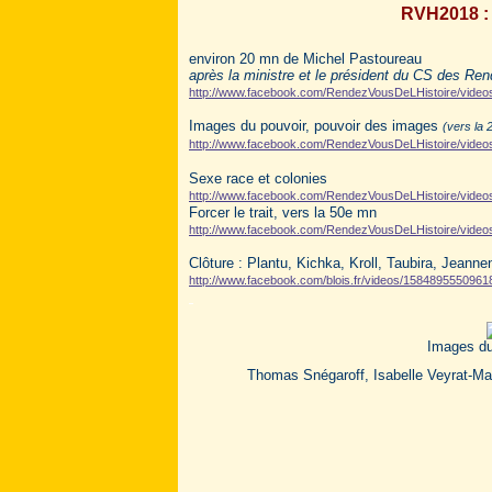
RVH2018 : 
environ 20 mn de Michel Pastoureau
après la ministre et le président du CS des Ren
http://www.facebook.com/RendezVousDeLHistoire/vide
Images du pouvoir, pouvoir des images
(vers la 
http://www.facebook.com/RendezVousDeLHistoire/vide
Sexe race et colonies
http://www.facebook.com/RendezVousDeLHistoire/vide
Forcer le trait, vers la 50
e
mn
http://www.facebook.com/RendezVousDeLHistoire/vide
Clôture : Plantu, Kichka, Kroll, Taubira, Jeanne
http://www.facebook.com/blois.fr/videos/1584895550961
Images du
Thomas Snégaroff, Isabelle Veyrat-Mas