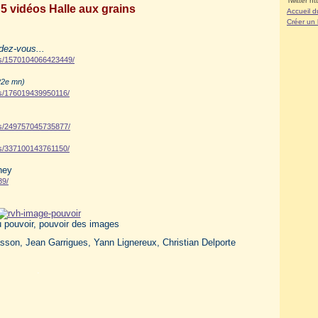
Twitter ht
5 vidéos Halle aux grains
Accueil d
Créer un
dez-vous...
os/1570104066423449/
22e mn)
os/176019439950116/
os/249757045735877/
os/337100143761150/
ney
89/
 pouvoir, pouvoir des images
son, Jean Garrigues, Yann Lignereux, Christian Delporte
.