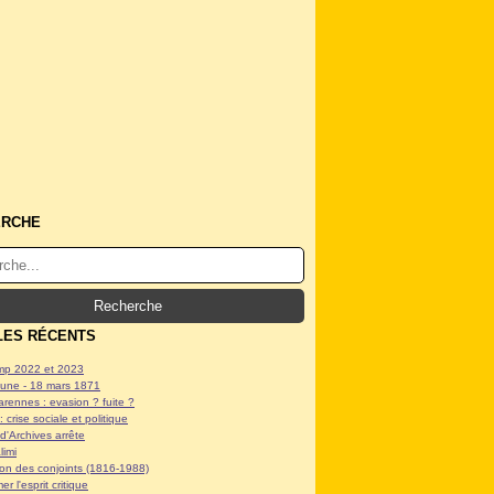
ERCHE
LES RÉCENTS
p 2022 et 2023
ne - 18 mars 1871
arennes : evasion ? fuite ?
: crise sociale et politique
d'Archives arrête
limi
tion des conjoints (1816-1988)
er l'esprit critique