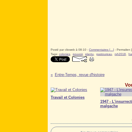
Posté par clioweb à 08:10 -
Commentaires [
…
]
- Permalien [
Tags:
colonies
,
pouvoir
,
plantu
,
pastoureau
,
rvh2018
,
ha
Entre-Temps, revue d'histoire
Vou
Travail et Colonies
1947 - L'insurrect
malgache