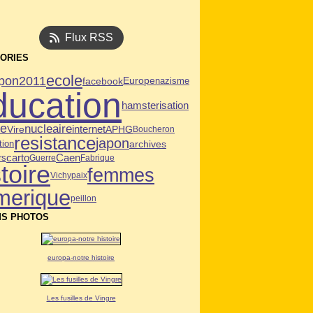
Flux RSS
ORIES
ecole
apon2011
facebook
Europe
nazisme
ducation
hamsterisation
ie
nucleaire
Vire
internet
APHG
Boucheron
resistance
japon
tion
archives
Caen
carto
rs
Guerre
Fabrique
toire
femmes
Vichy
paix
merique
peillon
S PHOTOS
europa-notre histoire
Les fusilles de Vingre