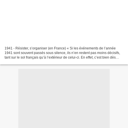
1941 - Résister, s’organiser (en France) « Si les événements de l’année
1941 sont souvent passés sous silence, ils n’en restent pas moins décisifs,
tant sur le sol français qu’à l’extérieur de celui-ci. En effet, c’est bien dès
1941 que les premiers mouvements...