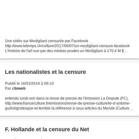
Une vidéo sur Modigliani censurée par Facebook
http://www.letemps.ch/culture/2017/06/07/un-modigliani-censure-facebook
L'histoire de l'art vue par des médias prudes un Modigliani à 170,4 M $
censuré en 2015 NYTimes : http://nyti.ms/1Noipw3 Slate :
http://www.slate.fr/story/109739/censure-nu-modigliani-medias...
Les nationalistes et la censure
Publié le 16/03/2016 à 08:10
Par
clioweb
entendu lundi soir dans la revue de presse de l'émission La Dispute (FC),
http://www.franceculture.fr/emissions/revue-de-presse-culturelle-d-antoine-
guillot/grotesque-et-terrible la référence à ceux articles du Monde (Culture
ou les arts :-) ) - Israël...
F. Hollande et la censure du Net