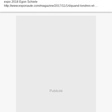
expo 2018 Egon Schiele
http://www.exponaute.com/magazine/2017/11/14/quand-londres-et-
hambourg-censurent-des-affiches-pour-une-expo-egon-schiele/ Les
oeuvres censurées : 1914 Fille aux...
Publicité