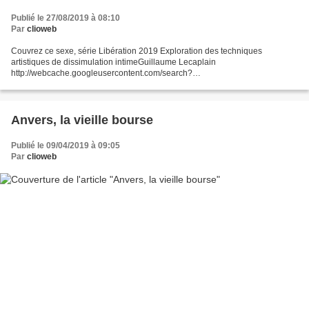
Publié le 27/08/2019 à 08:10
Par
clioweb
Couvrez ce sexe, série Libération 2019 Exploration des techniques
artistiques de dissimulation intimeGuillaume Lecaplain
http://webcache.googleusercontent.com/search?
q=cache:3Ni2AfPrpHQJ:https://www.liberation.fr/auteur/15417-guillaume-
lecaplain en images...
Anvers, la vieille bourse
Publié le 09/04/2019 à 09:05
Par
clioweb