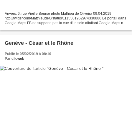
Anvers, 6, rue Vieille Bourse photo Mathieu de Oliveira 09.04.2019
http://twitter.com/MatthieudeO/status/1115501962974330880 Le portail dans
Google Maps FB ne supporte pas la vue d'un sein allaitant.Google Maps non
plus Mais FB diffuse dans la durée une...
Genève - César et le Rhône
Publié le 05/02/2019 à 08:10
Par
clioweb