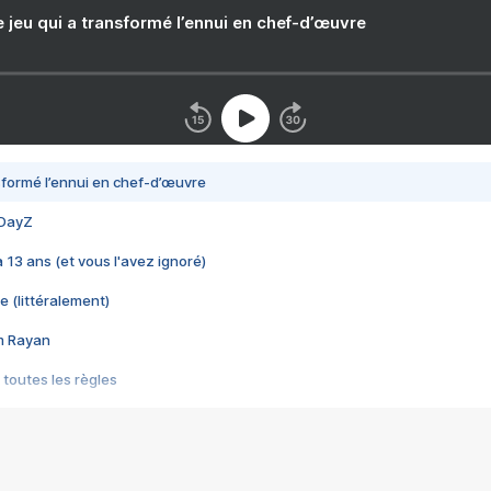
e jeu qui a transformé l’ennui en chef-d’œuvre
nsformé l’ennui en chef-d’œuvre
 DayZ
 a 13 ans (et vous l'avez ignoré)
e (littéralement)
im Rayan
 toutes les règles
s les jeux vidéo
us choquant de Rockstar ? - Le scandale BULLY