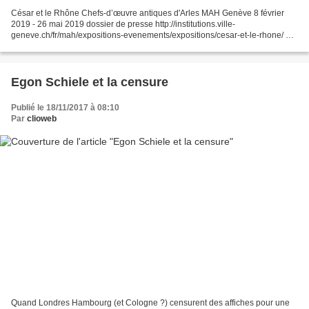
César et le Rhône Chefs-d’œuvre antiques d'Arles MAH Genève 8 février
2019 - 26 mai 2019 dossier de presse http://institutions.ville-
geneve.ch/fr/mah/expositions-evenements/expositions/cesar-et-le-rhone/ FB
interdit une pub pour le musée d’art et d’histoire...
Egon Schiele et la censure
Publié le 18/11/2017 à 08:10
Par
clioweb
Quand Londres Hambourg (et Cologne ?) censurent des affiches pour une