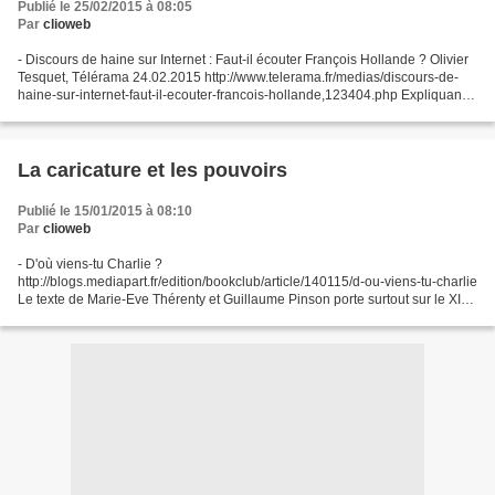
Publié le 25/02/2015 à 08:05
Par
clioweb
- Discours de haine sur Internet : Faut-il écouter François Hollande ? Olivier
Tesquet, Télérama 24.02.2015 http://www.telerama.fr/medias/discours-de-
haine-sur-internet-faut-il-ecouter-francois-hollande,123404.php Expliquant
au Crif qu'il voulait s'attaquer...
La caricature et les pouvoirs
Publié le 15/01/2015 à 08:10
Par
clioweb
- D'où viens-tu Charlie ?
http://blogs.mediapart.fr/edition/bookclub/article/140115/d-ou-viens-tu-charlie
Le texte de Marie-Eve Thérenty et Guillaume Pinson porte surtout sur le XIXe
[Une allusion est faite à Médias 19, une structure qui fédère les chercheurs...