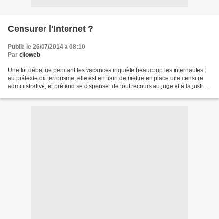
Censurer l'Internet ?
Publié le 26/07/2014 à 08:10
Par
clioweb
Une loi débattue pendant les vacances inquiète beaucoup les internautes :
au prétexte du terrorisme, elle est en train de mettre en place une censure
administrative, et prétend se dispenser de tout recours au juge et à la justice.
Et la lutte contre quelques-uns...