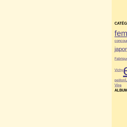
CATÉG
fe
concou
japo
Fabriqu
Vichy
peillon
Vire
ALBUM