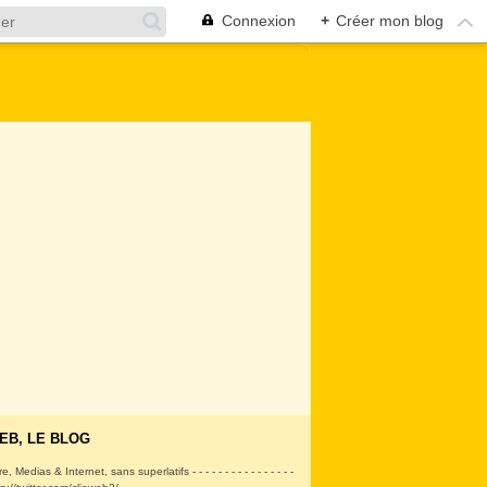
Connexion
+
Créer mon blog
EB, LE BLOG
ire, Medias & Internet, sans superlatifs - - - - - - - - - - - - - - - -