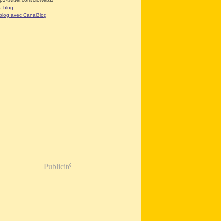
tp://twitter.com/clioweb2/
u blog
 blog avec CanalBlog
Publicité