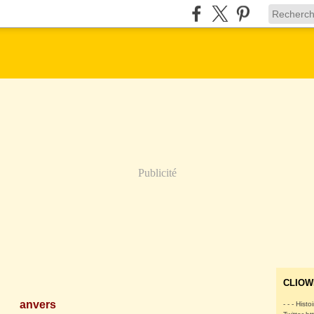
Publicité
CLIOW
anvers
- - - Histo