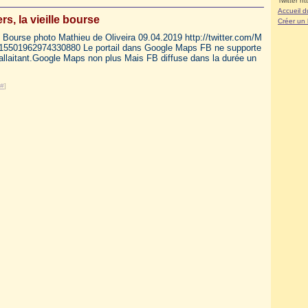
Twitter ht
Accueil d
s, la vieille bourse
Créer un
le Bourse photo Mathieu de Oliveira 09.04.2019 http://twitter.com/M
115501962974330880 Le portail dans Google Maps FB ne supporte
 allaitant.Google Maps non plus Mais FB diffuse dans la durée un
#
]