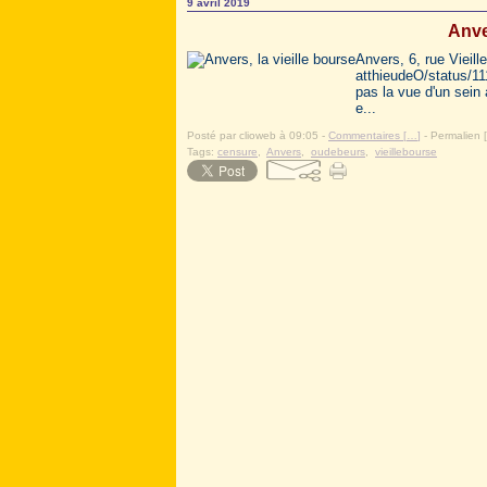
9 avril 2019
Anver
Anvers, 6, rue Vieil
atthieudeO/status/1
pas la vue d'un sein
e...
Posté par clioweb à 09:05 -
Commentaires [
…
]
- Permalien [
Tags:
censure
,
Anvers
,
oudebeurs
,
vieillebourse