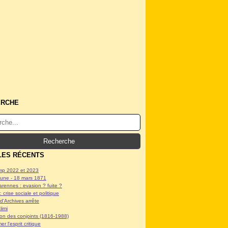
ERCHE
LES RÉCENTS
p 2022 et 2023
ne - 18 mars 1871
arennes : evasion ? fuite ?
: crise sociale et politique
d'Archives arrête
limi
tion des conjoints (1816-1988)
er l'esprit critique