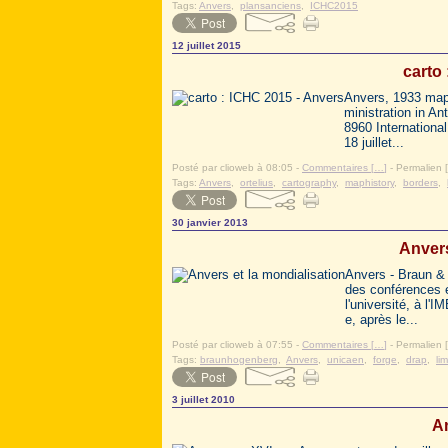
Tags:
Anvers
,
plansanciens
,
ICHC2015
12 juillet 2015
carto
Anvers, 1933 map,
ministration in A
8960 Internationa
18 juillet...
Posté par clioweb à 08:05 -
Commentaires [
…
]
- Permalien [
Tags:
Anvers
,
ortelius
,
cartography
,
maphistory
,
borders
,
30 janvier 2013
Anvers
Anvers - Braun & 
des conférences 
l'université, à l
e, après le...
Posté par clioweb à 07:55 -
Commentaires [
…
]
- Permalien [
Tags:
braunhogenberg
,
Anvers
,
unicaen
,
forge
,
drap
,
li
3 juillet 2010
A