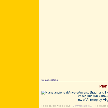
13 juillet 2015
Plan
Anvers, Braun and Hog
ves/2010/07/03/18493
ew of Antwerp by Virg
Posté par clioweb à 08:05 -
Commentaires [
…
]
- Permalien [