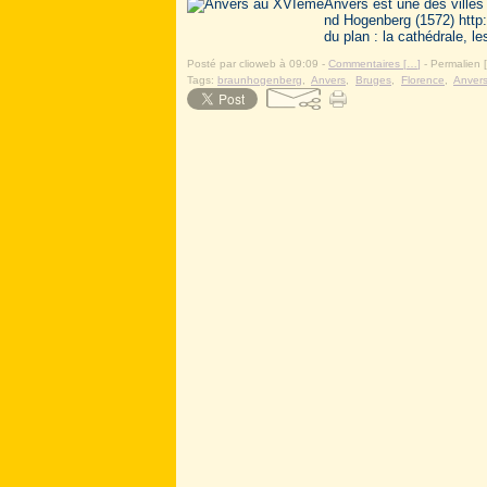
Anvers est une des villes
nd Hogenberg (1572) http:/
du plan : la cathédrale, les
Posté par clioweb à 09:09 -
Commentaires [
…
]
- Permalien [
Tags:
braunhogenberg
,
Anvers
,
Bruges
,
Florence
,
Anver