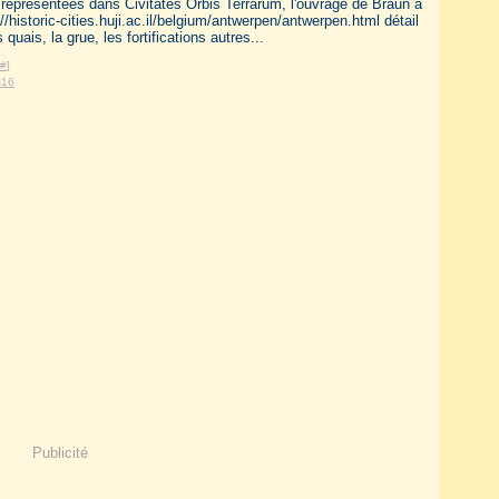
 représentées dans Civitates Orbis Terrarum, l'ouvrage de Braun a
/historic-cities.huji.ac.il/belgium/antwerpen/antwerpen.html détail
 quais, la grue, les fortifications autres...
#
]
s16
Publicité