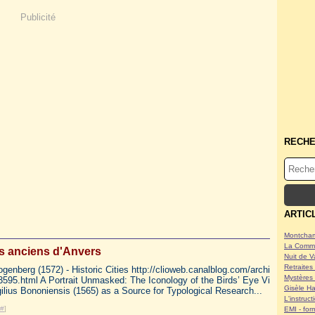
Publicité
RECH
ARTIC
Montcham
La Commu
s anciens d'Anvers
Nuit de V
Retraites 
enberg (1572) - Historic Cities http://clioweb.canalblog.com/archi
Mystères 
595.html A Portrait Unmasked: The Iconology of the Birds’ Eye Vi
Gisèle Ha
ilius Bononiensis (1565) as a Source for Typological Research...
L'instruc
#
]
EMI - form