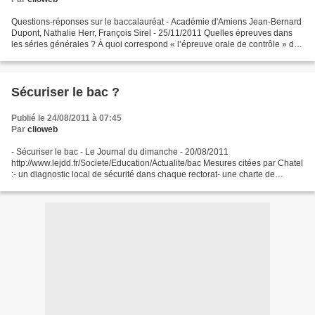
Questions-réponses sur le baccalauréat - Académie d'Amiens Jean-Bernard
Dupont, Nathalie Herr, François Sirel - 25/11/2011 Quelles épreuves dans
les séries générales ? À quoi correspond « l’épreuve orale de contrôle » du
bac S ? Les sujets peuvent-ils...
Sécuriser le bac ?
Publié le 24/08/2011 à 07:45
Par
clioweb
- Sécuriser le bac - Le Journal du dimanche - 20/08/2011
http://www.lejdd.fr/Societe/Education/Actualite/bac Mesures citées par Chatel
:- un diagnostic local de sécurité dans chaque rectorat- une charte de
déontologie - un système de veille sur Internet...