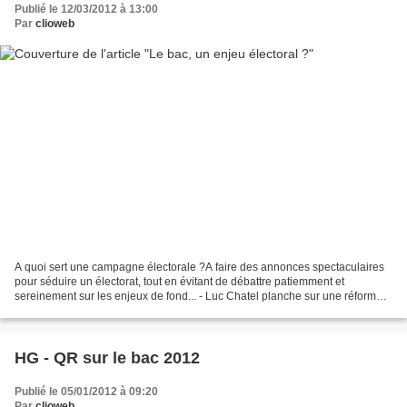
Publié le 12/03/2012 à 13:00
Par
clioweb
A quoi sert une campagne électorale ?A faire des annonces spectaculaires
pour séduire un électorat, tout en évitant de débattre patiemment et
sereinement sur les enjeux de fond... - Luc Chatel planche sur une réforme
du bac - Libération http://www.liberation.fr/societe/01012395475-vers-une-
reforme-du-bac...
HG - QR sur le bac 2012
Publié le 05/01/2012 à 09:20
Par
clioweb