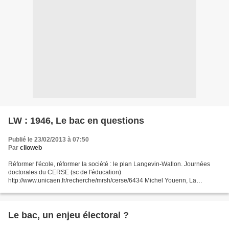
LW : 1946, Le bac en questions
Publié le 23/02/2013 à 07:50
Par
clioweb
Réformer l'école, réformer la société : le plan Langevin-Wallon. Journées
doctorales du CERSE (sc de l'éducation)
http://www.unicaen.fr/recherche/mrsh/cerse/6434 Michel Youenn, La
refondation du bac en question dans la commission Langevin, - Les débats...
Le bac, un enjeu électoral ?