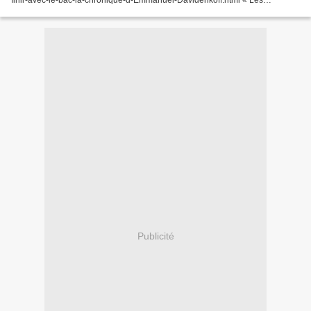
finir-avec-le-bac-la-chronique-d-Emmanuel-Davidenkoff.html « Les
détracteurs du bac peuvent s’époumoner...
Publicité