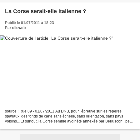
La Corse serait-elle italienne ?
Publié le 01/07/2011 à 18:23
Par
clioweb
source : Rue 89 - 01/07/2011 Au DNB, pour l'épreuve sur les repères
spatiaux, des fonds de carte sans échelle, sans orientation, sans pays
voisins... Et surtout, la Corse semble avoir été annexée par Berlusconi, peut-
être lassé de ses nuits en Sardaigne....