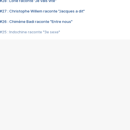
28 : Lorie raconte "Je vais vite"
#27 : Christophe Willem raconte "Jacques a dit"
#26 : Chimène Badi raconte "Entre nous"
#25 : Indochine raconte "3e sexe"
#24 : Zaho raconte "C'est chelou"
#23 : Patrick Bruel raconte "Au café des délices"
#22 : Kyo raconte "Le chemin"
#21 : Nolwenn Leroy raconte "Cassé"
#20 : Patrick Hernandez raconte "Born to be alive"
#19 : Lorie raconte "Près de moi"
#18 : Michael Jones raconte "A nos actes manqués" (avec Jean-Jacque
#17 : Khaled raconte "Aïcha"
#16 : Corneille raconte "Parce qu'on vient de loin"