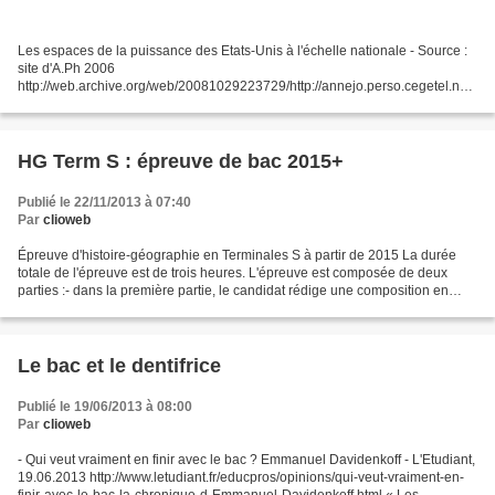
Les espaces de la puissance des Etats-Unis à l'échelle nationale - Source :
site d'A.Ph 2006
http://web.archive.org/web/20081029223729/http://annejo.perso.cegetel.net/
carto/term/eu/euthomas.htm - Croquis au bac - « L’épreuve de cartographie
prendra la...
HG Term S : épreuve de bac 2015+
Publié le 22/11/2013 à 07:40
Par
clioweb
Épreuve d'histoire-géographie en Terminales S à partir de 2015 La durée
totale de l'épreuve est de trois heures. L'épreuve est composée de deux
parties :- dans la première partie, le candidat rédige une composition en
réponse à un sujet d'histoire ou...
Le bac et le dentifrice
Publié le 19/06/2013 à 08:00
Par
clioweb
- Qui veut vraiment en finir avec le bac ? Emmanuel Davidenkoff - L'Etudiant,
19.06.2013 http://www.letudiant.fr/educpros/opinions/qui-veut-vraiment-en-