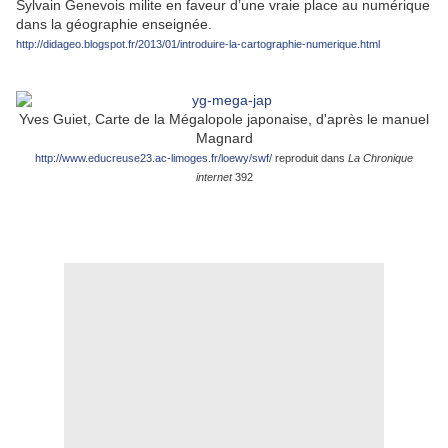
Sylvain Genevois milite en faveur d’une vraie place au numérique
dans la géographie enseignée.
http://didageo.blogspot.fr/2013/01/introduire-la-cartographie-numerique.html
Yves Guiet, Carte de la Mégalopole japonaise, d'après le manuel
Magnard
http://www.educreuse23.ac-limoges.fr/loewy/swf/
reproduit dans
La Chronique
internet
392
.