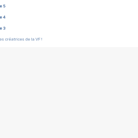
e 5
e 4
e 3
s créatrices de la VF !
e 2
e 1
e Mektoub My Love arrive enfin ! Rencontre avec Shaïn Boumedine et Sal
i : après Toni en famille
elle réalise le bouleversant Dites lui que je l'aime
ais ! Rencontre autour de Vie privée de Rebecca Zlotowski
 de Marguerite, Grave... Rencontre avec Ella Rumpf
 Les Rêveurs, un film intime sur la santé mentale