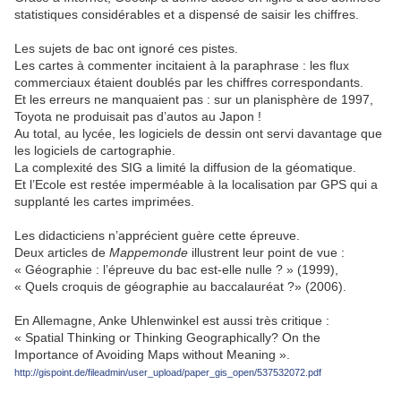
statistiques considérables et a dispensé de saisir les chiffres.
Les sujets de bac ont ignoré ces pistes.
Les cartes à commenter incitaient à la paraphrase : les flux
commerciaux étaient doublés par les chiffres correspondants.
Et les erreurs ne manquaient pas : sur un planisphère de 1997,
Toyota ne produisait pas d’autos au Japon !
Au total, au lycée, les logiciels de dessin ont servi davantage que
les logiciels de cartographie.
La complexité des SIG a limité la diffusion de la géomatique.
Et l’Ecole est restée imperméable à la localisation par GPS qui a
supplanté les cartes imprimées.
Les didacticiens n’apprécient guère cette épreuve.
Deux articles de
Mappemonde
illustrent leur point de vue :
« Géographie : l’épreuve du bac est-elle nulle ? » (1999),
« Quels croquis de géographie au baccalauréat ?» (2006).
En Allemagne, Anke Uhlenwinkel est aussi très critique :
« Spatial Thinking or Thinking Geographically? On the
Importance of Avoiding Maps without Meaning ».
http://gispoint.de/fileadmin/user_upload/paper_gis_open/537532072.pdf