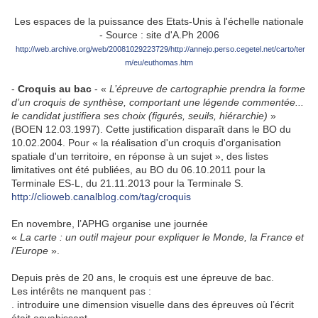
Les espaces de la puissance des Etats-Unis à l'échelle nationale
- Source : site d'A.Ph 2006
http://web.archive.org/web/20081029223729/http://annejo.perso.cegetel.net/carto/ter
m/eu/euthomas.htm
-
Croquis au bac
- «
L’épreuve de cartographie prendra la forme
d’un croquis de synthèse, comportant une légende commentée...
le candidat justifiera ses choix (figurés, seuils, hiérarchie)
»
(BOEN 12.03.1997). Cette justification disparaît dans le BO du
10.02.2004. Pour « la réalisation d'un croquis d'organisation
spatiale d'un territoire, en réponse à un sujet », des listes
limitatives ont été publiées, au BO du 06.10.2011 pour la
Terminale ES-L, du 21.11.2013 pour la Terminale S.
http://clioweb.canalblog.com/tag/croquis
En novembre, l’APHG organise une journée
«
La carte : un outil majeur pour expliquer le Monde, la France et
l’Europe
».
Depuis près de 20 ans, le croquis est une épreuve de bac.
Les intérêts ne manquent pas :
. introduire une dimension visuelle dans des épreuves où l’écrit