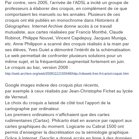
Par contre, vers 2005, l’arrivée de l’ADSL a incité un groupe de
professeurs à élaborer des croquis, en complément de ce que
comportaient les manuels ou les annales. Plusieurs de ces
croquis ont été publiés en monochrome dans
Historiens &
Géographes
. Internet Archive donne accès à ce travail
mutualiste, aux cartes réalisées par Francis Monthé, Claude
Robinot, Philippe Nouvel, Vincent Capdepuy, Jacques Muniga,
etc. Anne Philippon a scanné des croquis réalisés à la main par
ses élèves, Yves Guiet a démontré l’intérêt de la schématisation.
Le web permettait de confronter plusieurs solutions pour un
même sujet, et la fréquentation augmentait fortement en juin.
Le croquis au bac, version 2008 :
http://web.archive.org/web/20081112155948/http://clioweb.free.fr/carto/croquis.htm
Google images indexe des croquis plus récents,
par exemple à ceux réalisés par Jean-Christophe Fichet au lycée
de Verneuil.
Le choix du croquis a laissé de côté tout l’apport de la
cartographie par ordinateur.
Les premiers ordinateurs n’affichaient que des cartes
rudimentaires (Cartax). Philcarto était en avance par rapport aux
cartes graphiques du moment. Logicarte ou Cabral 1500 ont
permis d’enseigner la discrétisation ou la sémiologie graphique.
Grâce à Internet, Geoclip a donné accès en ligne à des données