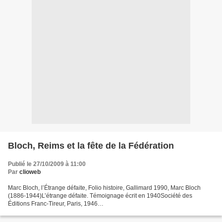
Bloch, Reims et la fête de la Fédération
Publié le 27/10/2009 à 11:00
Par
clioweb
Marc Bloch, l’Étrange défaite, Folio histoire, Gallimard 1990, Marc Bloch
(1886-1944)L’étrange défaite. Témoignage écrit en 1940Société des
Éditions Franc-Tireur, Paris, 1946
http://classiques.uqac.ca/classiques/bloch_marc/etrange_defaite/etrange_de
faite.html...