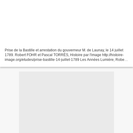
Prise de la Bastille et arrestation du gouverneur M. de Launay, le 14 juillet
1789. Robert FOHR et Pascal TORRÈS, Histoire par l'image http://histoire-
image.org/etudes/prise-bastille-14-juillet-1789 Les Années Lumière, Robert
Enrico https://www.youtube.com/watch?v=qmKBoU9yPu8...