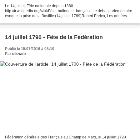
Le 14 juillet, Fête nationale depuis 1880
http://fr.wikipedia.org/wiki/Fête_nationale_française Le débat parlementaire
évoque la prise de la Bastille (14 juillet 1789)Robert Enrico, Les années
Lumière http://www.youtube.com/watch?v=v64ROuDke_U et la fête...
14 juillet 1790 - Fête de la Fédération
Publié le 15/07/2016 à 08:10
Par
clioweb
Fédération générale des Français au Champ de Mars, le 14 juillet 1790