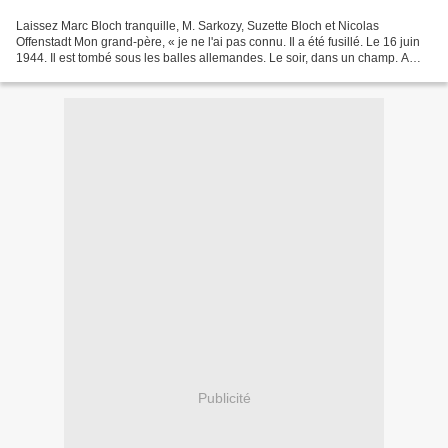
Laissez Marc Bloch tranquille, M. Sarkozy, Suzette Bloch et Nicolas
Offenstadt Mon grand-père, « je ne l'ai pas connu. Il a été fusillé. Le 16 juin
1944. Il est tombé sous les balles allemandes. Le soir, dans un champ. A
Saint-Didier-de-Formans (Ain)....
Publicité