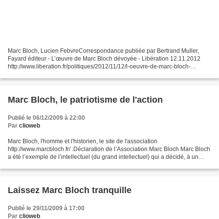
Marc Bloch, Lucien FebvreCorrespondance publiée par Bertrand Muller,
Fayard éditeur - L’œuvre de Marc Bloch dévoyée - Libération 12.11.2012
http://www.liberation.fr/politiques/2012/11/12/l-oeuvre-de-marc-bloch-
devoyee_859924 « A la lecture du Figaro Histoire...
Marc Bloch, le patriotisme de l'action
Publié le 06/12/2009 à 22:00
Par
clioweb
Marc Bloch, l'homme et l'historien, le site de l'association
http://www.marcbloch.fr/ .Déclaration de l’Association Marc Bloch Marc Bloch
a été l’exemple de l’intellectuel (du grand intellectuel) qui a décidé, à un
moment crucial de sa propre histoire...
Laissez Marc Bloch tranquille
Publié le 29/11/2009 à 17:00
Par
clioweb