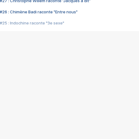
#27 : Christophe Willem raconte "Jacques a dit"
#26 : Chimène Badi raconte "Entre nous"
#25 : Indochine raconte "3e sexe"
#24 : Zaho raconte "C'est chelou"
#23 : Patrick Bruel raconte "Au café des délices"
#22 : Kyo raconte "Le chemin"
#21 : Nolwenn Leroy raconte "Cassé"
#20 : Patrick Hernandez raconte "Born to be alive"
#19 : Lorie raconte "Près de moi"
#18 : Michael Jones raconte "A nos actes manqués" (avec Jean-Jacque
#17 : Khaled raconte "Aïcha"
#16 : Corneille raconte "Parce qu'on vient de loin"
#15 : Indochine raconte "L'aventurier"