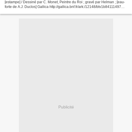
[estampe] / Dessiné par C. Monet, Peintre du Roi ; gravé par Helman ; [eau-
forte de A.J. Duclos] Gallica http://gallica.bnf.fr/ark:/12148/btv1b84111497
http://gallica.bnf.fr/ark:/12148/btv1b84111497/f1.highres...
Publicité