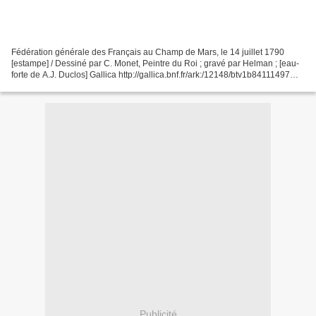
Fédération générale des Français au Champ de Mars, le 14 juillet 1790
[estampe] / Dessiné par C. Monet, Peintre du Roi ; gravé par Helman ; [eau-
forte de A.J. Duclos] Gallica http://gallica.bnf.fr/ark:/12148/btv1b84111497
http://gallica.bnf.fr/ark:/12148/btv1b84111497/f1.highres...
Publicité