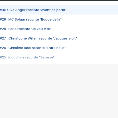
#30 : Eve Angeli raconte "Avant de partir"
#29 : MC Solaar raconte "Bouge de là"
28 : Lorie raconte "Je vais vite"
#27 : Christophe Willem raconte "Jacques a dit"
#26 : Chimène Badi raconte "Entre nous"
#25 : Indochine raconte "3e sexe"
#24 : Zaho raconte "C'est chelou"
#23 : Patrick Bruel raconte "Au café des délices"
#22 : Kyo raconte "Le chemin"
#21 : Nolwenn Leroy raconte "Cassé"
#20 : Patrick Hernandez raconte "Born to be alive"
#19 : Lorie raconte "Près de moi"