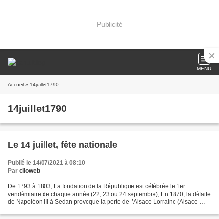
Publicité
MENU
Accueil
» 14juillet1790
14juillet1790
Le 14 juillet, fête nationale
Publié le 14/07/2021 à 08:10
Par
clioweb
De 1793 à 1803, La fondation de la République est célébrée le 1er
vendémiaire de chaque année (22, 23 ou 24 septembre), En 1870, la défaite
de Napoléon III à Sedan provoque la perte de l’Alsace-Lorraine (Alsace-
Moselle). La République s’installe difficilement....