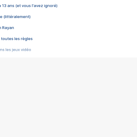
 a 13 ans (et vous l'avez ignoré)
e (littéralement)
im Rayan
 toutes les règles
s les jeux vidéo
us choquant de Rockstar ? - Le scandale BULLY
e plus moche de Steam
du RÊVE tourne au CAUCHEMAR
pendant 8 heures
it… à tort
umiliés par un jeu vidéo
ire - Final Fantasy 8