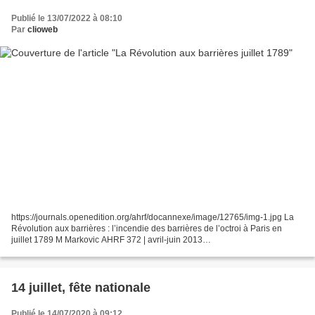
Publié le 13/07/2022 à 08:10
Par
clioweb
https://journals.openedition.org/ahrf/docannexe/image/12765/img-1.jpg La
Révolution aux barrières : l’incendie des barrières de l’octroi à Paris en
juillet 1789 M Markovic AHRF 372 | avril-juin 2013
https://journals.openedition.org/ahrf/12765 « En s’attaquant...
14 juillet, fête nationale
Publié le 14/07/2020 à 09:12