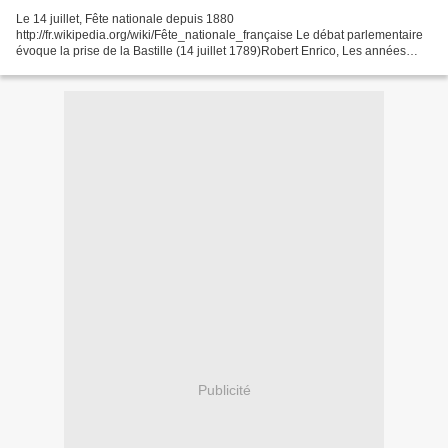
Le 14 juillet, Fête nationale depuis 1880
http://fr.wikipedia.org/wiki/Fête_nationale_française Le débat parlementaire
évoque la prise de la Bastille (14 juillet 1789)Robert Enrico, Les années
Lumière http://www.youtube.com/watch?v=v64ROuDke_U et la fête...
Publicité