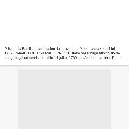
Prise de la Bastille et arrestation du gouverneur M. de Launay, le 14 juillet
1789. Robert FOHR et Pascal TORRÈS, Histoire par l'image http://histoire-
image.org/etudes/prise-bastille-14-juillet-1789 Les Années Lumière, Robert
Enrico https://www.youtube.com/watch?v=qmKBoU9yPu8...