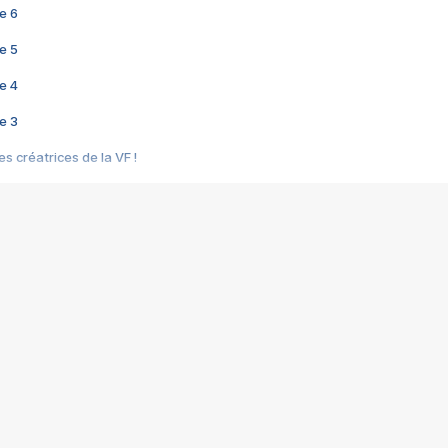
e 6
e 5
e 4
e 3
s créatrices de la VF !
e 2
e 1
e Mektoub My Love arrive enfin ! Rencontre avec Shaïn Boumedine et Sal
i : après Toni en famille
elle réalise le bouleversant Dites lui que je l'aime
ais ! Rencontre autour de Vie privée de Rebecca Zlotowski
 de Marguerite, Grave... Rencontre avec Ella Rumpf
 Les Rêveurs, un film intime sur la santé mentale