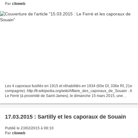
Par
clioweb
Les 4 caporaux fusillés en 1915 et réhabilités en 1934 (60e DI, 336e RI, 21e
compagnie). http://fr.wikipedia.org/wiki/Affaire_des_caporaux_de_Souain . A
Le Ferré (à proximité de Saint-James), le dimanche 15 mars 2015, une
cérémonie est organisée en hommage...
17.03.2015 : Sartilly et les caporaux de Souain
Publié le 23/02/2015 à 08:10
Par
clioweb