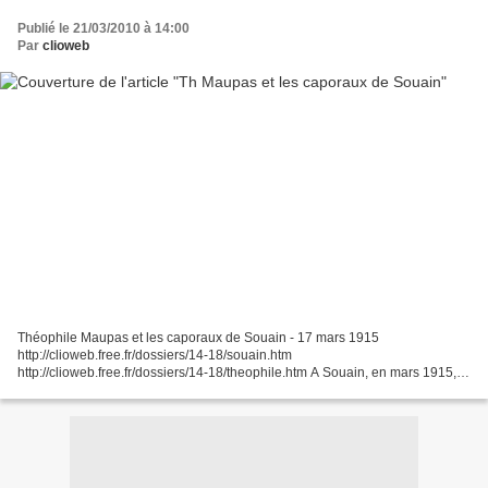
Publié le 21/03/2010 à 14:00
Par
clioweb
Théophile Maupas et les caporaux de Souain - 17 mars 1915
http://clioweb.free.fr/dossiers/14-18/souain.htm
http://clioweb.free.fr/dossiers/14-18/theophile.htm A Souain, en mars 1915,
les soldats du 336e régiment d’infanterie, épuisés par les combats,...