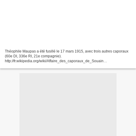
Théophile Maupas a été fusillé le 17 mars 1915, avec trois autres caporaux
(60e DI, 336e RI, 21e compagnie).
http://fr.wikipedia.org/wiki/Affaire_des_caporaux_de_Souain
http://clioweb.free.fr/dossiers/14-18/maupas.htm Grâce au combat déterminé
de Blanche...