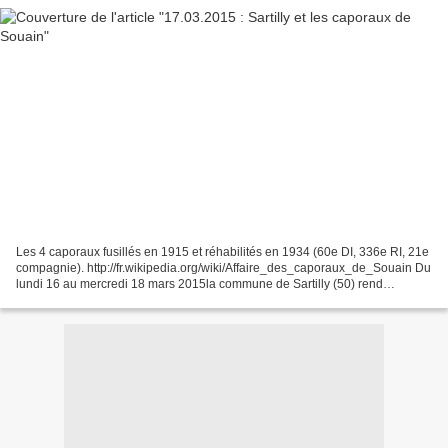
Les 4 caporaux fusillés en 1915 et réhabilités en 1934 (60e DI, 336e RI, 21e
compagnie). http://fr.wikipedia.org/wiki/Affaire_des_caporaux_de_Souain Du
lundi 16 au mercredi 18 mars 2015la commune de Sartilly (50) rend
hommage aux soldats Morts pour la...