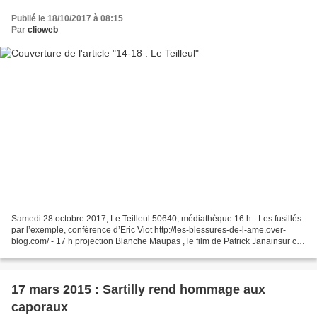
Publié le 18/10/2017 à 08:15
Par
clioweb
Samedi 28 octobre 2017, Le Teilleul 50640, médiathèque 16 h - Les fusillés
par l’exemple, conférence d’Eric Viot http://les-blessures-de-l-ame.over-
blog.com/ - 17 h projection Blanche Maupas , le film de Patrick Janainsur ce
blog, Blanche Maupas (1883-1962)...
17 mars 2015 : Sartilly rend hommage aux
caporaux