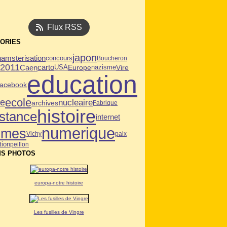
Flux RSS
ORIES
japon
hamsterisation
concours
Boucheron
n2011
Caen
carto
USA
Vire
Europe
nazisme
education
facebook
ecole
ie
nucleaire
archives
Fabrique
histoire
istance
internet
numerique
mmes
Vichy
paix
tion
peillon
S PHOTOS
europa-notre histoire
Les fusilles de Vingre