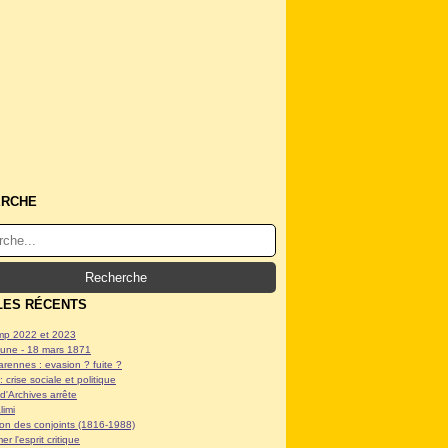
ERCHE
LES RÉCENTS
p 2022 et 2023
ne - 18 mars 1871
arennes : evasion ? fuite ?
: crise sociale et politique
d'Archives arrête
limi
tion des conjoints (1816-1988)
er l'esprit critique