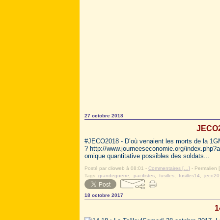
27 octobre 2018
JECO2
#JECO2018 - D’où venaient les morts de la 1
? http://www.journeeseconomie.org/index.php?ar
omique quantitative possibles des soldats...
Posté par clioweb à 08:01 -
Commentaires [
…
]
- Permalien [
Tags:
grandeguerre
,
pacifistes
,
fusilles
,
fusilles14
,
jeco2
18 octobre 2017
1