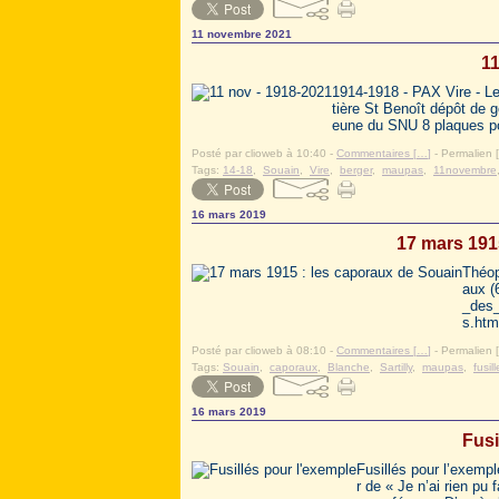
11 novembre 2021
11
1914-1918 - PAX Vire - L
tière St Benoît dépôt de 
eune du SNU 8 plaques po
Posté par clioweb à 10:40 -
Commentaires [
…
]
- Permalien [
Tags:
14-18
,
Souain
,
Vire
,
berger
,
maupas
,
11novembre
16 mars 2019
17 mars 191
Théop
aux (
_des_
s.htm
Posté par clioweb à 08:10 -
Commentaires [
…
]
- Permalien [
Tags:
Souain
,
caporaux
,
Blanche
,
Sartilly
,
maupas
,
fusil
16 mars 2019
Fusi
Fusillés pour l’exemp
r de « Je n’ai rien pu