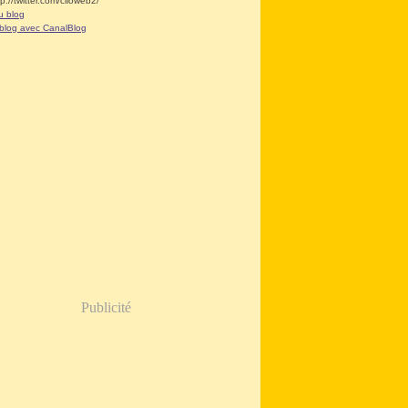
tp://twitter.com/clioweb2/
u blog
 blog avec CanalBlog
Publicité