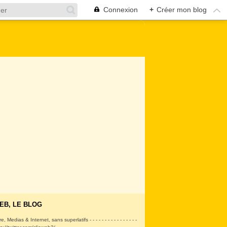
Connexion
+
Créer mon blog
EB, LE BLOG
ire, Medias & Internet, sans superlatifs - - - - - - - - - - - - - - - -