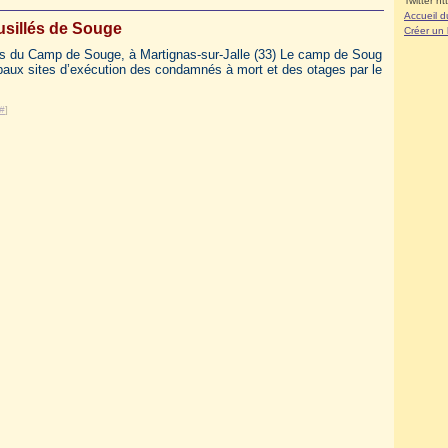
Twitter ht
Accueil d
usillés de Souge
Créer un
lés du Camp de Souge, à Martignas-sur-Jalle (33) Le camp de Soug
cipaux sites d’exécution des condamnés à mort et des otages par le
#
]