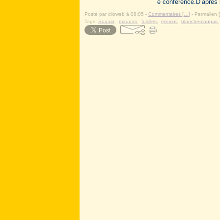
e conférence.D’après l
Posté par clioweb à 08:05 -
Commentaires [
…
]
- Permalien [
Tags:
Souain
,
maupas
,
fusilles
,
ericviot
,
blanchemaupas