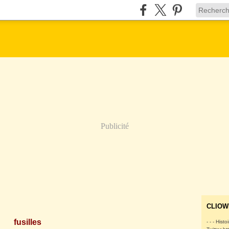
Publicité
CLIOW
fusilles
- - - Histo