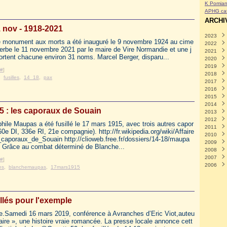
K Pomian
APHG caf
ARCHI
 nov - 1918-2021
2023
e monument aux morts a été inauguré le 9 novembre 1924 au cime
2022
Avril
(
gerbe le 11 novembre 2021 par le maire de Vire Normandie et une j
2021
Mars
Déce
rtent chacune environ 31 noms. Marcel Berger, disparu...
2020
Févri
Nove
Déce
2019
Janvi
Octo
Nove
Déce
#
]
2018
Sept
Octo
Nove
Déce
,
fusilles
,
14_18
,
pax
2017
Août
Sept
Octo
Nove
Déce
2016
Juille
Août
Sept
Octo
Nove
Déce
2015
Juin
Juille
Août
Sept
Octo
Nove
Déce
2014
Mai
Juin
Juille
Août
Sept
Octo
Nove
Déce
(
5 : les caporaux de Souain
2013
Avril
Mai
Juin
Juille
Août
Sept
Octo
Nove
Déce
(
2012
Mars
Avril
Mai
Juin
Juille
Août
Sept
Octo
Nove
Déce
(
hile Maupas a été fusillé le 17 mars 1915, avec trois autres capor
2011
Févri
Mars
Avril
Mai
Juin
Juille
Août
Sept
Octo
Nove
Déce
(
60e DI, 336e RI, 21e compagnie). http://fr.wikipedia.org/wiki/Affaire
2010
Janvi
Févri
Mars
Avril
Mai
Juin
Juille
Août
Sept
Octo
Nove
Déce
(
caporaux_de_Souain http://clioweb.free.fr/dossiers/14-18/maupa
2009
Janvi
Févri
Mars
Avril
Mai
Juin
Juille
Août
Sept
Octo
Nove
Déce
(
 Grâce au combat déterminé de Blanche...
2008
Janvi
Févri
Mars
Avril
Mai
Juin
Juille
Août
Sept
Octo
Nove
Déce
(
2007
Janvi
Févri
Mars
Avril
Mai
Juin
Juille
Août
Sept
Octo
Nove
Nove
(
#
]
2006
Janvi
Févri
Mars
Avril
Mai
Juin
Juille
Août
Sept
Octo
Juille
Nove
(
les
,
blanchemaupas
,
17mars1915
Janvi
Févri
Mars
Avril
Mai
Juin
Juille
Août
Sept
Mai
Octo
Déce
(
(
Janvi
Févri
Mars
Avril
Mai
Juin
Juille
Août
Mars
Août
Août
(
Janvi
Févri
Mars
Avril
Mai
Juin
Juille
Juille
Juille
(
Janvi
Févri
Mars
Avril
Mai
Juin
Mai
(
(
(
llés pour l'exemple
Janvi
Févri
Mars
Avril
Mai
Avril
(
(
Janvi
Févri
Mars
Mars
Févri
le.Samedi 16 mars 2019, conférence à Avranches d’Eric Viot,auteu
Janvi
Févri
 faire », une histoire vraie romancée. La presse locale annonce cett
Janvi