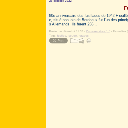
28 octobre 2022
F
80e anniversaire des fusillades de 1942 F usil
e, situé non loin de Bordeaux fut l’un des prin
s Allemands. Ils furent 256...
Posté par clioweb à 11:33 -
Commentaires [
…
]
- Permalien [
Tags:
fusilles
,
souge
,
otages