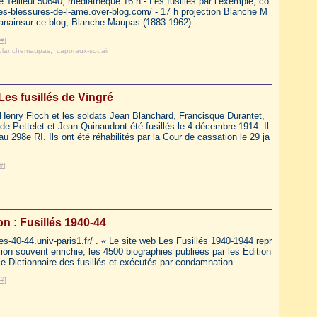
Teilleul 50640, médiathèque 16 h - Les fusillés par l’exemple, co
/les-blessures-de-l-ame.over-blog.com/ - 17 h projection Blanche M
 Janainsur ce blog, Blanche Maupas (1883-1962)...
#
]
blanchemaupas
,
caporaux-souain
Les fusillés de Vingré
Henry Floch et les soldats Jean Blanchard, Francisque Durantet,
de Pettelet et Jean Quinaudont été fusillés le 4 décembre 1914. Il
au 298e RI. Ils ont été réhabilités par la Cour de cassation le 29 ja
#
]
on : Fusillés 1940-44
lles-40-44.univ-paris1.fr/ . « Le site web Les Fusillés 1940-1944 repr
ion souvent enrichie, les 4500 biographies publiées par les Édition
 le Dictionnaire des fusillés et exécutés par condamnation...
#
]