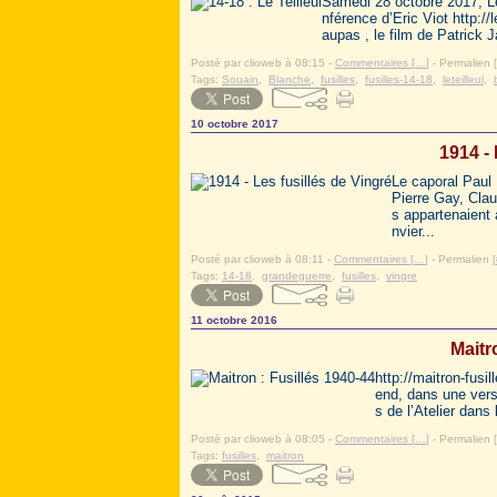
Samedi 28 octobre 2017, Le 
nférence d’Eric Viot http:/
aupas , le film de Patrick
Posté par clioweb à 08:15 -
Commentaires [
…
]
- Permalien [
Tags:
Souain
,
Blanche
,
fusilles
,
fusilles-14-18
,
leteilleul
,
10 octobre 2017
1914 - 
Le caporal Paul 
Pierre Gay, Clau
s appartenaient 
nvier...
Posté par clioweb à 08:11 -
Commentaires [
…
]
- Permalien [
Tags:
14-18
,
grandeguerre
,
fusilles
,
vingre
11 octobre 2016
Maitr
http://maitron-fusi
end, dans une vers
s de l’Atelier dans
Posté par clioweb à 08:05 -
Commentaires [
…
]
- Permalien [
Tags:
fusilles
,
maitron