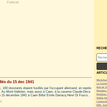
Publicité
RECH
ARTIC
Montcham
llés du 15 dec 1941
La Commu
Nuit de V
100 résistants étaient fusillés par l'occupant allemand, en représ
Retraites 
ts. Au Mont-Valérien, mais aussi à Caen, à la caserne Claude-Deca
Mystères 
du 15 décembre 1941 à Caen Billot Emile Darracq Henri Di Fusco...
Gisèle Ha
#
]
L'instruc
EMI - form