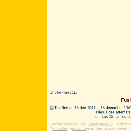
17 décembre 2021
Fusi
Le 15 décembre 1941, 
ailles à des attenta
en. Les 13 fusillés 
Posté par clioweb à 08:20 -
Commentaires [
…
]
- Permalien [
Tags:
fusilles
,
maitron
,
darracq
,
farre
,
sampaix
,
vaguet