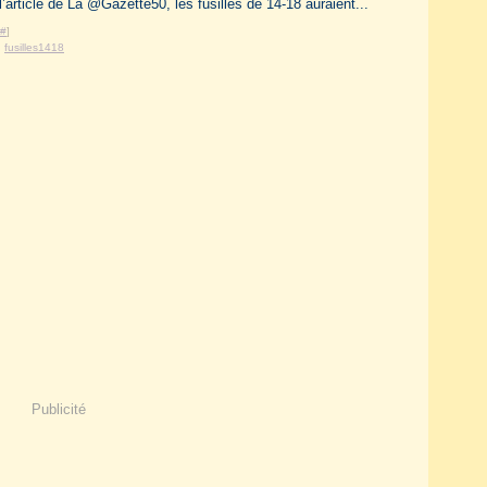
’article de La @Gazette50, les fusillés de 14-18 auraient...
#
]
,
fusilles1418
Publicité