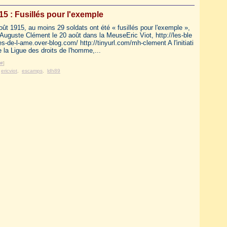
 : Fusillés pour l'exemple
ût 1915, au moins 29 soldats ont été « fusillés pour l'exemple »,
 Auguste Clément le 20 août dans la MeuseEric Viot, http://les-ble
s-de-l-ame.over-blog.com/ http://tinyurl.com/mh-clement A l'initiati
 la Ligue des droits de l'homme,...
#
]
,
ericviot
,
escamps
,
ldh89