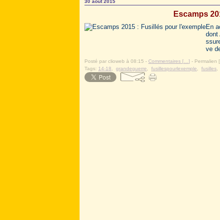
30 août 2015
Escamps 2015
En ao
dont
ssure
ve de
Posté par clioweb à 08:15 -
Commentaires [
…
]
- Permalien [
Tags:
14-18
,
grandeguerre
,
fusillespourlexemple
,
fusilles