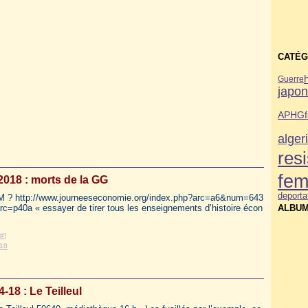
CATÉG
Guerre
japo
APHG
alger
res
fe
018 : morts de la GG
deporta
GM ? http://www.journeeseconomie.org/index.php?arc=a6&num=643
c=p40a « essayer de tirer tous les enseignements d’histoire écon
ALBUM
#
]
018
4-18 : Le Teilleul