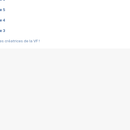
e 5
e 4
e 3
s créatrices de la VF !
e 2
e 1
e Mektoub My Love arrive enfin ! Rencontre avec Shaïn Boumedine et Sal
i : après Toni en famille
elle réalise le bouleversant Dites lui que je l'aime
ais ! Rencontre autour de Vie privée de Rebecca Zlotowski
 de Marguerite, Grave... Rencontre avec Ella Rumpf
 Les Rêveurs, un film intime sur la santé mentale