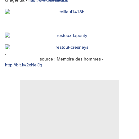
cf agenda -
http://www.bibteilleul.fr/
.
source : Mémoire des hommes -
http://bit.ly/2xNeiJq