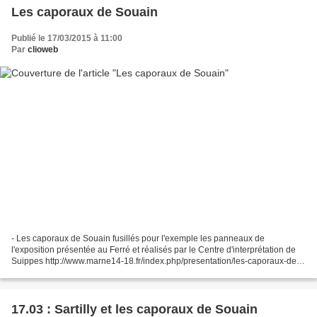
Les caporaux de Souain
Publié le 17/03/2015 à 11:00
Par
clioweb
- Les caporaux de Souain fusillés pour l'exemple les panneaux de
l'exposition présentée au Ferré et réalisés par le Centre d'interprétation de
Suippes http://www.marne14-18.fr/index.php/presentation/les-caporaux-de-
souain-fusilles-pour-l-exemple - Les...
17.03 : Sartilly et les caporaux de Souain