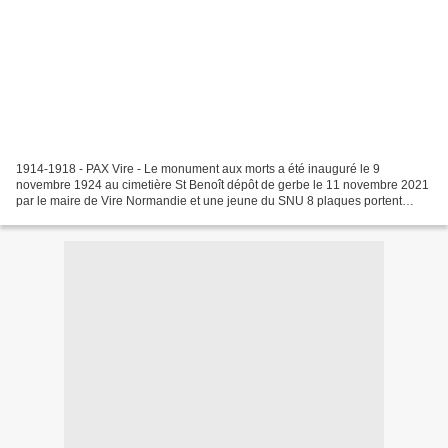
1914-1918 - PAX Vire - Le monument aux morts a été inauguré le 9
novembre 1924 au cimetière St Benoît dépôt de gerbe le 11 novembre 2021
par le maire de Vire Normandie et une jeune du SNU 8 plaques portent
chacune environ 31 noms. Marcel Berger, disparu...