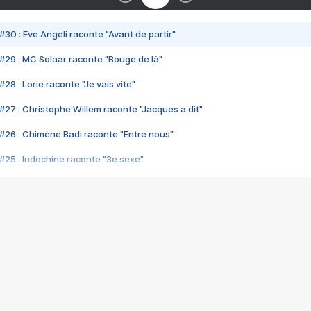
#30 : Eve Angeli raconte "Avant de partir"
#29 : MC Solaar raconte "Bouge de là"
28 : Lorie raconte "Je vais vite"
#27 : Christophe Willem raconte "Jacques a dit"
#26 : Chimène Badi raconte "Entre nous"
#25 : Indochine raconte "3e sexe"
#24 : Zaho raconte "C'est chelou"
#23 : Patrick Bruel raconte "Au café des délices"
#22 : Kyo raconte "Le chemin"
#21 : Nolwenn Leroy raconte "Cassé"
#20 : Patrick Hernandez raconte "Born to be alive"
#19 : Lorie raconte "Près de moi"