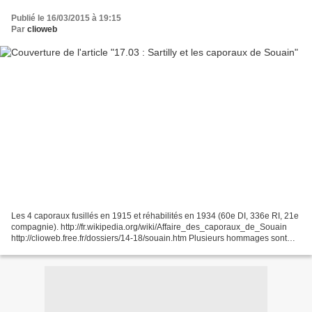
Publié le 16/03/2015 à 19:15
Par
clioweb
Les 4 caporaux fusillés en 1915 et réhabilités en 1934 (60e DI, 336e RI, 21e
compagnie). http://fr.wikipedia.org/wiki/Affaire_des_caporaux_de_Souain
http://clioweb.free.fr/dossiers/14-18/souain.htm Plusieurs hommages sont
organisés en 2015 : - Sartilly...