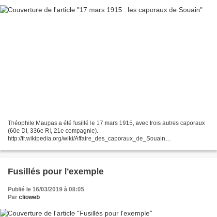
Théophile Maupas a été fusillé le 17 mars 1915, avec trois autres caporaux
(60e DI, 336e RI, 21e compagnie).
http://fr.wikipedia.org/wiki/Affaire_des_caporaux_de_Souain
http://clioweb.free.fr/dossiers/14-18/maupas.htm Grâce au combat déterminé
de Blanche...
Fusillés pour l'exemple
Publié le 16/03/2019 à 08:05
Par
clioweb