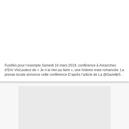
Fusillés pour l’exemple.Samedi 16 mars 2019, conférence à Avranches
d’Eric Viot,auteur de « Je n’ai rien pu faire », une histoire vraie romancée. La
presse locale annonce cette conférence.D’après l’article de La @Gazette50,
les fusillés de 14-18 auraient...