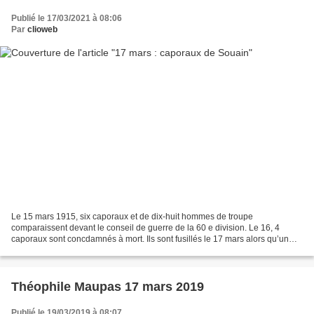
Publié le 17/03/2021 à 08:06
Par
clioweb
Le 15 mars 1915, six caporaux et de dix-huit hommes de troupe
comparaissent devant le conseil de guerre de la 60 e division. Le 16, 4
caporaux sont concdamnés à mort. Ils sont fusillés le 17 mars alors qu’un
recours en grâce arrive.
https://fr.wikipedia.org/wiki/Affaire_des_caporaux_de_Souain...
Théophile Maupas 17 mars 2019
Publié le 19/03/2019 à 08:07