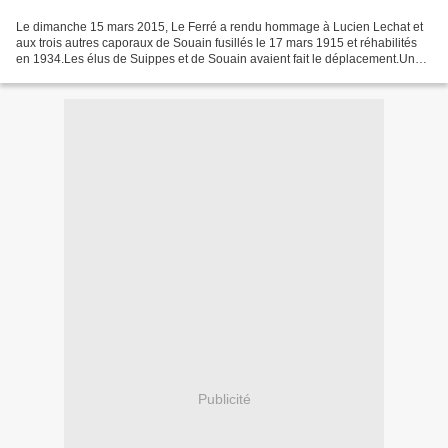
Le dimanche 15 mars 2015, Le Ferré a rendu hommage à Lucien Lechat et
aux trois autres caporaux de Souain fusillés le 17 mars 1915 et réhabilités
en 1934.Les élus de Suippes et de Souain avaient fait le déplacement.Un
autre hommage aura lieu à Sartilly...
Publicité