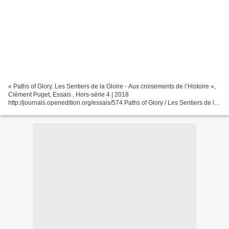
« Paths of Glory. Les Sentiers de la Gloire - Aux croisements de l’Histoire »,
Clément Puget, Essais , Hors-série 4 | 2018
http://journals.openedition.org/essais/574 Paths of Glory / Les Sentiers de la
Gloire (1957), le chef d’oeuvre de Stanley Kubrick,...