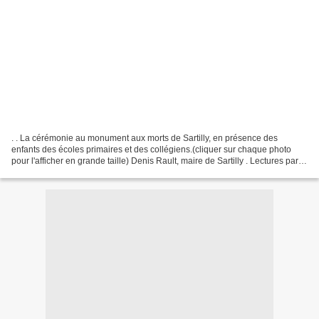
. . La cérémonie au monument aux morts de Sartilly, en présence des
enfants des écoles primaires et des collégiens.(cliquer sur chaque photo
pour l'afficher en grande taille) Denis Rault, maire de Sartilly . Lectures par
des élèves de CM2 . A droite,...