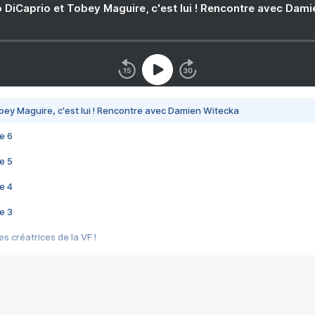
 DiCaprio et Tobey Maguire, c'est lui ! Rencontre avec Dam
bey Maguire, c'est lui ! Rencontre avec Damien Witecka
e 6
e 5
e 4
e 3
s créatrices de la VF !
e 2
e 1
e Mektoub My Love arrive enfin ! Rencontre avec Shaïn Boumedine et Sal