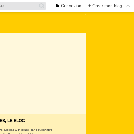
Connexion
+
Créer mon blog
EB, LE BLOG
ire, Medias & Internet, sans superlatifs - - - - - - - - - - - - - - - -