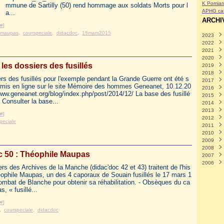
K Pomian
mmune de Sartilly (50) rend hommage aux soldats Morts pour l
APHG caf
a...
ARCHI
#
]
emaupas
,
courspeciale
,
didacdoc
,
15mars2015
2023
2022
Avril
(
2021
Mars
Déce
2020
Févri
Nove
Déce
les dossiers des fusillés
2019
Janvi
Octo
Nove
Déce
2018
Sept
Octo
Nove
Déce
rs des fusillés pour l'exemple pendant la Grande Guerre ont été s
2017
Août
Sept
Octo
Nove
Déce
 mis en ligne sur le site Mémoire des hommes Geneanet, 10.12.20
2016
Juille
Août
Sept
Octo
Nove
Déce
www.geneanet.org/blog/index.php/post/2014/12/ La base des fusillé
2015
Juin
Juille
Août
Sept
Octo
Nove
Déce
 Consulter la base...
2014
Mai
Juin
Juille
Août
Sept
Octo
Nove
Déce
(
2013
Avril
Mai
Juin
Juille
Août
Sept
Octo
Nove
Déce
(
#
]
2012
Mars
Avril
Mai
Juin
Juille
Août
Sept
Octo
Nove
Déce
(
peciale
2011
Févri
Mars
Avril
Mai
Juin
Juille
Août
Sept
Octo
Nove
Déce
(
2010
Janvi
Févri
Mars
Avril
Mai
Juin
Juille
Août
Sept
Octo
Nove
Déce
(
2009
Janvi
Févri
Mars
Avril
Mai
Juin
Juille
Août
Sept
Octo
Nove
Déce
(
2008
Janvi
Févri
Mars
Avril
Mai
Juin
Juille
Août
Sept
Octo
Nove
Déce
(
c 50 : Théophile Maupas
2007
Janvi
Févri
Mars
Avril
Mai
Juin
Juille
Août
Sept
Octo
Nove
Nove
(
2006
Janvi
Févri
Mars
Avril
Mai
Juin
Juille
Août
Sept
Octo
Juille
Nove
(
rs des Archives de la Manche (didac'doc 42 et 43) traitent de l'his
Janvi
Févri
Mars
Avril
Mai
Juin
Juille
Août
Sept
Mai
Octo
Déce
(
(
éophile Maupas, un des 4 caporaux de Souain fusillés le 17 mars 1
Janvi
Févri
Mars
Avril
Mai
Juin
Juille
Août
Mars
Août
Août
(
ombat de Blanche pour obtenir sa réhabilitation. - Obsèques du ca
Janvi
Févri
Mars
Avril
Mai
Juin
Juille
Juille
Juille
(
, « fusillé...
Janvi
Févri
Mars
Avril
Mai
Juin
Mai
(
(
(
Janvi
Févri
Mars
Avril
Mai
Avril
(
(
#
]
Janvi
Févri
Mars
Mars
Févri
,
courspeciale
,
didacdoc
Janvi
Févri
Janvi