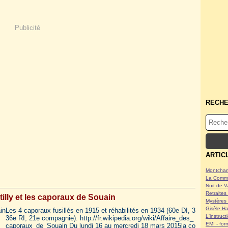
Publicité
RECH
ARTIC
Montcham
La Commu
Nuit de V
Retraites 
tilly et les caporaux de Souain
Mystères 
Gisèle Ha
Les 4 caporaux fusillés en 1915 et réhabilités en 1934 (60e DI, 3
L'instruc
36e RI, 21e compagnie). http://fr.wikipedia.org/wiki/Affaire_des_
EMI - form
caporaux_de_Souain Du lundi 16 au mercredi 18 mars 2015la co