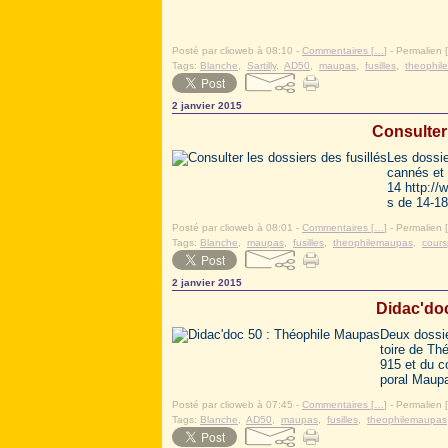
Posté par clioweb à 08:10 -
Commentaires [
…
]
- Permalien [
Tags:
Blanche
,
Sartilly
,
AD50
,
maupas
,
fusilles
,
theophil
2 janvier 2015
Consulter 
Les dossie
cannés et
14 http://
s de 14-18
Posté par clioweb à 08:01 -
Commentaires [
…
]
- Permalien [
Tags:
Blanche
,
maupas
,
fusilles
,
theophilemaupas
,
cours
2 janvier 2015
Didac'do
Deux dossie
toire de Th
915 et du c
poral Maupas
Posté par clioweb à 07:45 -
Commentaires [
…
]
- Permalien [
Tags:
Blanche
,
AD50
,
maupas
,
fusilles
,
theophilemaupas