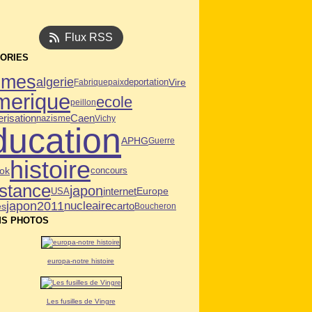
Flux RSS
ORIES
mmes
algerie
deportation
Vire
Fabrique
paix
merique
ecole
peillon
Caen
risation
nazisme
Vichy
ducation
APHG
Guerre
histoire
ok
concours
istance
japon
USA
internet
Europe
japon2011
nucleaire
es
carto
Boucheron
S PHOTOS
europa-notre histoire
Les fusilles de Vingre