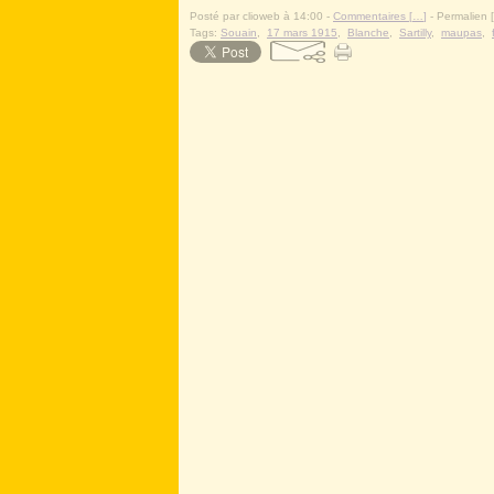
Posté par clioweb à 14:00 -
Commentaires [
…
]
- Permalien [
Tags:
Souain
,
17 mars 1915
,
Blanche
,
Sartilly
,
maupas
,