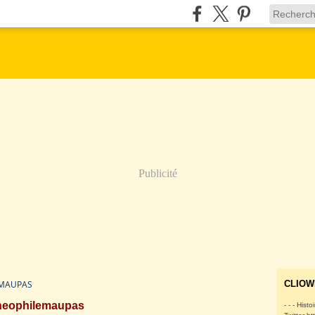
Publicité
EMAUPAS
CLIOW
heophilemaupas
- - - Histo