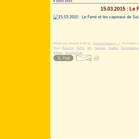
6 mars 2015
15.03.2015 : Le 
Posté par clioweb à 08:11 -
Commentaires [
…
]
- Permalien [
Tags:
Blanche
,
AD50
,
ldh
,
maupas
,
fusilles
,
theophilem
leferre
,
lucienlechat