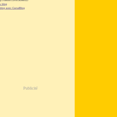
tp://twitter.com/clioweb2/
u blog
 blog avec CanalBlog
Publicité