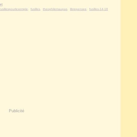
#
]
fusillespourlexemple
,
fusilles
,
theophilemaupas
,
librepensee
,
fusilles-14-18
Publicité