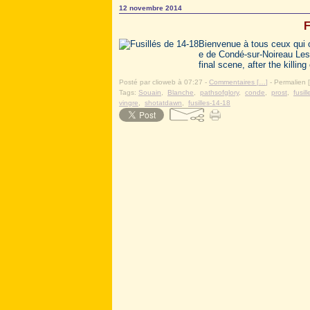
12 novembre 2014
F
Bienvenue à tous ceux qui o
e de Condé-sur-Noireau Les 
final scene, after the killin
Posté par clioweb à 07:27 -
Commentaires [
…
]
- Permalien [
Tags:
Souain
,
Blanche
,
pathsofglory
,
conde
,
prost
,
fusil
vingre
,
shotatdawn
,
fusilles-14-18