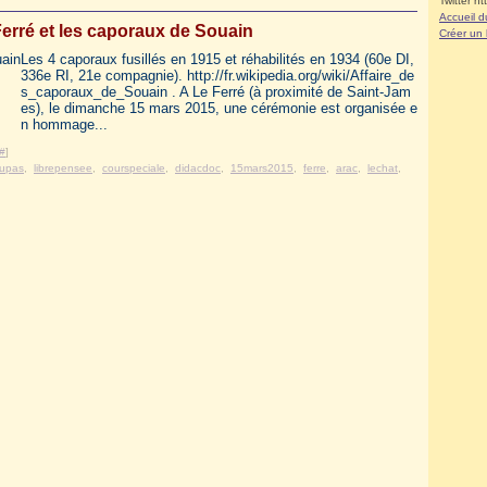
Twitter ht
Accueil d
Ferré et les caporaux de Souain
Créer un
Les 4 caporaux fusillés en 1915 et réhabilités en 1934 (60e DI,
336e RI, 21e compagnie). http://fr.wikipedia.org/wiki/Affaire_de
s_caporaux_de_Souain . A Le Ferré (à proximité de Saint-Jam
es), le dimanche 15 mars 2015, une cérémonie est organisée e
n hommage...
#
]
aupas
,
librepensee
,
courspeciale
,
didacdoc
,
15mars2015
,
ferre
,
arac
,
lechat
,