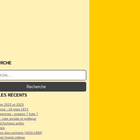
ERCHE
LES RÉCENTS
p 2022 et 2023
ne - 18 mars 1871
arennes : evasion ? fuite ?
: crise sociale et politique
d'Archives arrête
limi
tion des conjoints (1816-1988)
er l'esprit critique