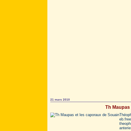
21 mars 2010
Th Maupas 
Théoph
eb.free
theoph
anterie