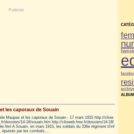
Publicité
CATÉG
fe
nu
hamste
e
facebo
res
archiv
ALBUM
et les caporaux de Souain
ile Maupas et les caporaux de Souain - 17 mars 1915 http://cliow
.fr/dossiers/14-18/souain.htm http://clioweb.free.fr/dossiers/14-18/
ile.htm A Souain, en mars 1915, les soldats du 336e régiment d’inf
, épuisés par les combats,...