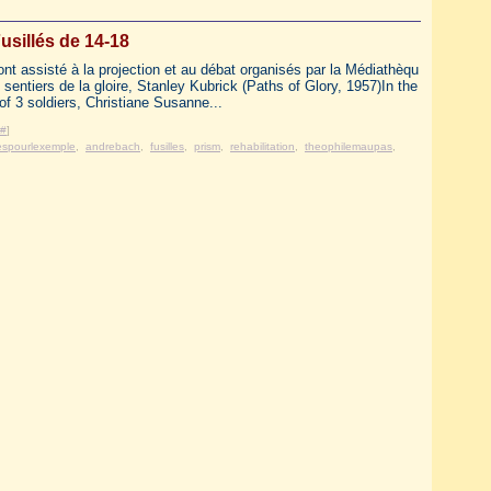
usillés de 14-18
nt assisté à la projection et au débat organisés par la Médiathèqu
sentiers de la gloire, Stanley Kubrick (Paths of Glory, 1957)In the
g of 3 soldiers, Christiane Susanne...
#
]
lespourlexemple
,
andrebach
,
fusilles
,
prism
,
rehabilitation
,
theophilemaupas
,