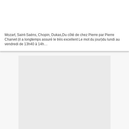
Mozart, Saint-Saëns, Chopin, Dukas,Du côté de chez Pierre par Pierre
Charvet (il a longtemps assuré le très excellent Le mot du jour)du lundi au
vendredi de 13h40 à 14h
http://sites.radiofrance.fr/francemusique/em/pierre/archives.php?
e_id=100000057 http://radiofrance-podcast.net/podcast09/rss_11973.xml...