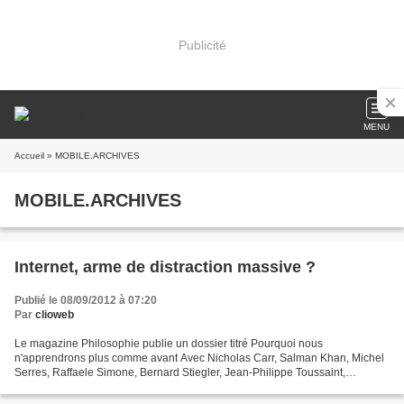
Publicité
MENU
Accueil
» MOBILE.ARCHIVES
MOBILE.ARCHIVES
Internet, arme de distraction massive ?
Publié le 08/09/2012 à 07:20
Par
clioweb
Le magazine Philosophie publie un dossier titré Pourquoi nous
n'apprendrons plus comme avant Avec Nicholas Carr, Salman Khan, Michel
Serres, Raffaele Simone, Bernard Stiegler, Jean-Philippe Toussaint,
Maryanne Wolf http://www.philomag.com/fiche-dossiers.php?id=127...