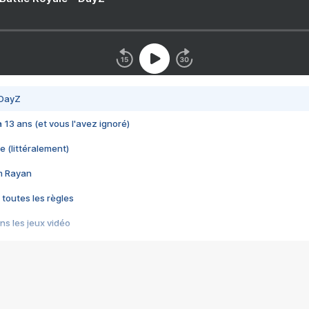
 DayZ
 a 13 ans (et vous l'avez ignoré)
e (littéralement)
im Rayan
 toutes les règles
s les jeux vidéo
us choquant de Rockstar ? - Le scandale BULLY
e plus moche de Steam
du RÊVE tourne au CAUCHEMAR