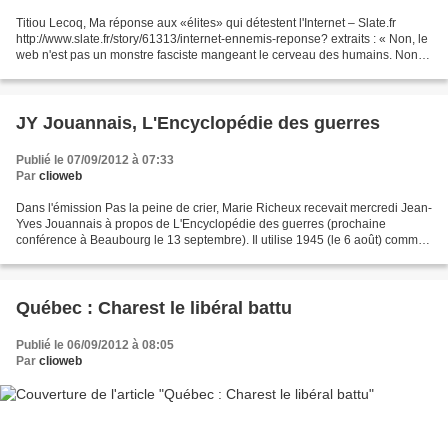
Titiou Lecoq, Ma réponse aux «élites» qui détestent l'Internet – Slate.fr
http://www.slate.fr/story/61313/internet-ennemis-reponse? extraits : « Non, le
web n'est pas un monstre fasciste mangeant le cerveau des humains. Non,
nous n'évoluons pas dans le...
JY Jouannais, L'Encyclopédie des guerres
Publié le 07/09/2012 à 07:33
Par
clioweb
Dans l'émission Pas la peine de crier, Marie Richeux recevait mercredi Jean-
Yves Jouannais à propos de L'Encyclopédie des guerres (prochaine
conférence à Beaubourg le 13 septembre). Il utilise 1945 (le 6 août) comme
rupture, l'instant du largage de Little...
Québec : Charest le libéral battu
Publié le 06/09/2012 à 08:05
Par
clioweb