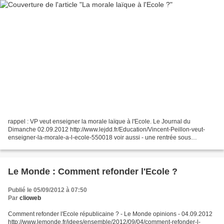
rappel : VP veut enseigner la morale laïque à l'Ecole. Le Journal du
Dimanche 02.09.2012 http://www.lejdd.fr/Education/Vincent-Peillon-veut-
enseigner-la-morale-a-l-ecole-550018 voir aussi - une rentrée sous
contraintes - Libération (05.09.2012) consacre...
Le Monde : Comment refonder l'Ecole ?
Publié le 05/09/2012 à 07:50
Par
clioweb
Comment refonder l'Ecole républicaine ? - Le Monde opinions - 04.09.2012
http://www.lemonde.fr/idees/ensemble/2012/09/04/comment-refonder-l-