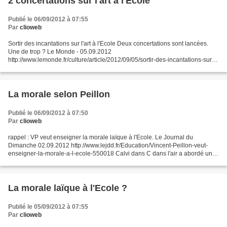
2 concertations sur l'art à l'Ecole
Publié le 06/09/2012 à 07:55
Par
clioweb
Sortir des incantations sur l'art à l'Ecole Deux concertations sont lancées.
Une de trop ? Le Monde - 05.09.2012
http://www.lemonde.fr/culture/article/2012/09/05/sortir-des-incantations-sur-l-
art-a-l-ecole_1755868_3246.html « En 2000, Jack Lang, ministre...
La morale selon Peillon
Publié le 06/09/2012 à 07:50
Par
clioweb
rappel : VP veut enseigner la morale laïque à l'Ecole. Le Journal du
Dimanche 02.09.2012 http://www.lejdd.fr/Education/Vincent-Peillon-veut-
enseigner-la-morale-a-l-ecole-550018 Calvi dans C dans l'air a abordé une
partie du sujet hier soir, en titrant...
La morale laïque à l'Ecole ?
Publié le 05/09/2012 à 07:55
Par
clioweb