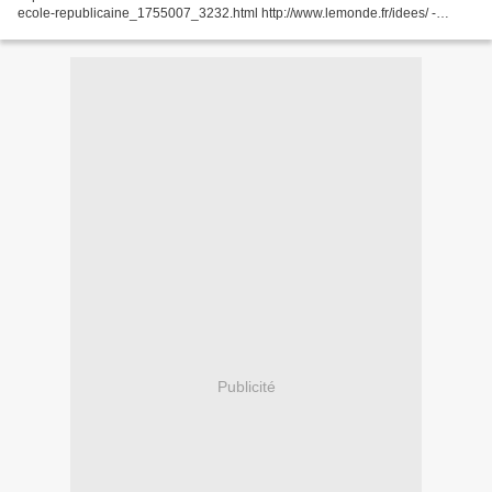
ecole-republicaine_1755007_3232.html http://www.lemonde.fr/idees/ -
Evaluons aussi la réussite François Durpaire,...
Publicité