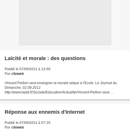
Laïcité et morale : des questions
Publié le 07/09/2012 à 12:00
Par
clioweb
Vincent Peillon veut enseigner la morale laïque à l'Ecole. Le Journal du
Dimanche, 02.09.2012
http://www.lejdd.fr/Societe/Education/Actualite/Vincent-Peillon-veut-
enseigner-la-morale-a-l-ecole-550018 L’annonce du ministre suggère de
multiples questions,...
Réponse aux ennemis d'Internet
Publié le 07/09/2012 à 07:35
Par
clioweb