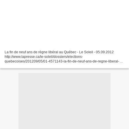
La fin de neuf ans de règne libéral au Québec - Le Soleil - 05.09.2012
http://www.lapresse.ca/le-soleil/dossiers/elections-
quebecoises/201209/05/01-4571143-la-fin-de-neuf-ans-de-regne-liberal-
au-quebec.php Charest battu dans Sherbrooke - Le Soleil
http://www.lapresse.ca/la-tribune/sherbrooke/201209/04/01-4571050-
charest-battu-dans-sherbrooke.php...