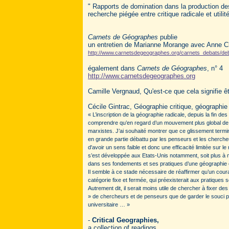
" Rapports de domination dans la production des
recherche piégée entre critique radicale et utilit
Carnets de Géographes
publie
un entretien de Marianne Morange avec Anne C
http://www.carnetsdegeographes.org/carnets_debats/d
également dans
Carnets de Géographes
, n° 4
http://www.carnetsdegeographes.org
Camille Vergnaud, Qu'est-ce que cela signifie êt
Cécile Gintrac, Géographie critique, géograph
« L’inscription de la géographie radicale, depuis la fin d
comprendre qu’en regard d’un mouvement plus global de «
marxistes. J’ai souhaité montrer que ce glissement terminol
en grande partie débattu par les penseurs et les cherche
d'avoir un sens faible et donc une efficacité limitée sur le
s’est développée aux Etats-Unis notamment, soit plus à mê
dans ses fondements et ses pratiques d’une géographie c
Il semble à ce stade nécessaire de réaffirmer qu’un cour
catégorie fixe et fermée, qui préexisterait aux pratiques 
Autrement dit, il serait moins utile de chercher à fixer 
» de chercheurs et de penseurs que de garder le souci p
universitaire … »
-
Critical Geographies,
a collection of readings