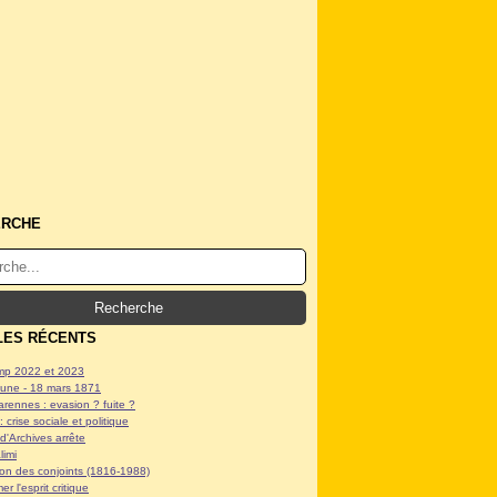
ERCHE
LES RÉCENTS
p 2022 et 2023
ne - 18 mars 1871
arennes : evasion ? fuite ?
: crise sociale et politique
d'Archives arrête
limi
tion des conjoints (1816-1988)
er l'esprit critique