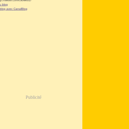
tp://twitter.com/clioweb2/
u blog
 blog avec CanalBlog
Publicité