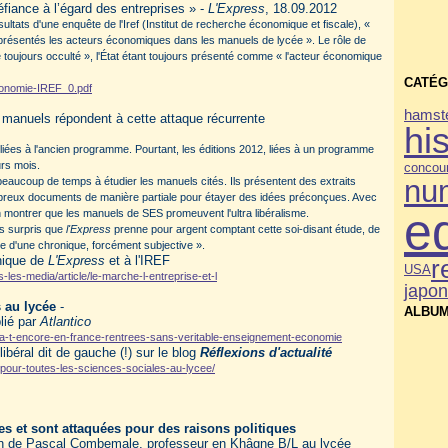
fiance à l’égard des entreprises » -
L'Express
, 18.09.2012
ltats d'une enquête de l'Iref (Institut de recherche économique et fiscale), «
ont présentés les acteurs économiques dans les manuels de lycée ». Le rôle de
 toujours occulté », l'État étant toujours présenté comme « l'acteur économique
CATÉG
économie-IREF_0.pdf
hamste
e manuels répondent à cette attaque récurrente
his
 liées à l'ancien programme. Pourtant, les éditions 2012, liées à un programme
urs mois.
concou
nu
beaucoup de temps à étudier les manuels cités. Ils présentent des extraits
breux documents de manière partiale pour étayer des idées préconçues. Avec
e
en montrer que les manuels de SES promeuvent l'ultra libéralisme.
s surpris que
l'Express
prenne pour argent comptant cette soi-disant étude, de
 d'une chronique, forcément subjective ».
onique de
L'Express
et à l'IREF
r
USA
les-media/article/le-marche-l-entreprise-et-l
japo
 au lycée
-
ALBUM
lié par
Atlantico
aura-t-encore-en-france-rentrees-sans-veritable-enseignement-economie
libéral dit de gauche (!) sur le blog
Réflexions d'actualité
e-pour-toutes-les-sciences-sociales-au-lycee/
es et sont attaquées pour des raisons politiques
ion de Pascal Combemale, professeur en Khâgne B/L au lycée