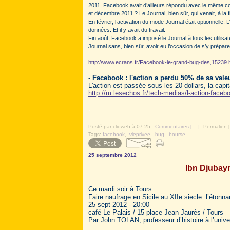
2011. Facebook avait d’ailleurs répondu avec le même 
et décembre 2011 ? Le Journal, bien sûr, qui venait, à la f
En février, l’activation du mode Journal était optionnelle. 
données. Et il y avait du travail.
Fin août, Facebook a imposé le Journal à tous les utilisat
Journal sans, bien sûr, avoir eu l’occasion de s’y prépare
http://www.ecrans.fr/Facebook-le-grand-bug-des,15239.
-
Facebook : l'action a perdu 50% de sa vale
L'action est passée sous les 20 dollars, la capi
http://m.lesechos.fr/tech-medias/l-action-faceb
.
Posté par clioweb à 07:25 -
Commentaires [
…
]
- Permalien [
Tags:
facebook
,
vieprivee
,
bug
,
bourse
25 septembre 2012
Ibn Djubayr 
Ce mardi soir à Tours :
Faire naufrage en Sicile au XIIe siecle: l’étonna
25 sept 2012 - 20:00
café Le Palais / 15 place Jean Jaurès / Tours
Par John TOLAN, professeur d’histoire à l’unive