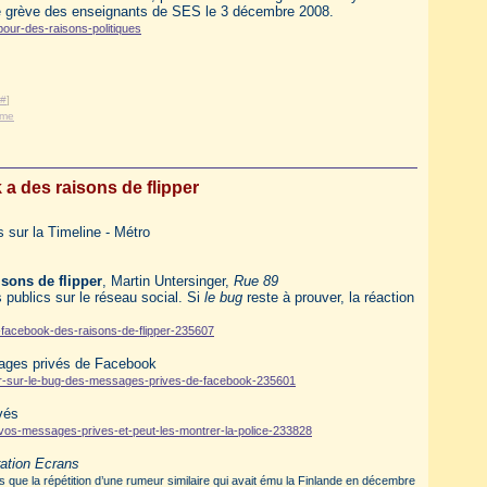
t de grève des enseignants de SES le 3 décembre 2008.
pour-des-raisons-politiques
#
]
ame
a des raisons de flipper
 sur la Timeline - Métro
isons de flipper
, Martin Untersinger,
Rue 89
 publics sur le réseau social. Si
le bug
reste à prouver, la réaction
-facebook-des-raisons-de-flipper-235607
sages privés de Facebook
oir-sur-le-bug-des-messages-prives-de-facebook-235601
vés
vos-messages-prives-et-peut-les-montrer-la-police-233828
ration Ecrans
plus que la répétition d’une rumeur similaire qui avait ému la Finlande en décembre