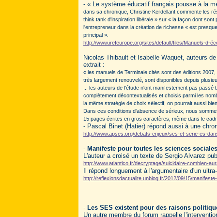
- « Le système éducatif français pousse à la mé
dans sa chronique, Christine Kerdellant commente les résu
think tank d'inspiration libérale » sur « la façon dont s
l'entrepreneur dans la création de richesse « est presque
principal ».
http://www.irefeurope.org/sites/default/files/Manuels-d-
Nicolas Thibault et Isabelle Waquet, auteurs d
extrait :
« les manuels de Terminale cités sont des éditions 2007,
très largement renouvelé, sont disponibles depuis plusie
... les auteurs de l'étude n'ont manifestement pas passé 
complètement décontextualisés et choisis parmi les nom
la même stratégie de choix sélectif, on pourrait aussi bi
Dans ces conditions d'absence de sérieux, nous somme
15 pages écrites en gros caractères, même dans le cadre
- Pascal Binet (Hatier) répond aussi à une chr
http://www.apses.org/debats-enjeux/ses-et-serie-es-dans-
-
Manifeste pour toutes les sciences sociales
L'auteur a croisé un texte de Sergio Alvarez pub
http://www.atlantico.fr/decryptage/suicidaire-combien-
Il répond longuement à l'argumentaire d'un ultra-
http://reflexionsdactualite.unblog.fr/2012/09/15/manifest
-
Les SES existent pour des raisons politiqu
Un autre membre du forum rappelle l'intervent