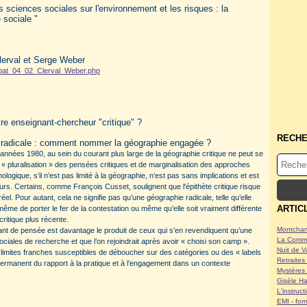
 sciences sociales sur l'environnement et les risques : la
é sociale "
lerval et Serge Weber
ebat_04_02_Clerval_Weber.php
re enseignant-chercheur "critique" ?
RECH
ie radicale : comment nommer la géographie engagée ?
es années 1980, au sein du courant plus large de la géographie critique ne peut se
 pluralisation » des pensées critiques et de marginalisation des approches
ogique, s’il n’est pas limité à la géographie, n’est pas sans implications et est
urs. Certains, comme François Cusset, soulignent que l'épithète critique risque
 réel. Pour autant, cela ne signifie pas qu’une géographie radicale, telle qu’elle
ARTIC
me de porter le fer de la contestation ou même qu’elle soit vraiment différente
ritique plus récente.
Montcham
ant de pensée est davantage le produit de ceux qui s’en revendiquent qu’une
La Commu
sociales de recherche et que l’on rejoindrait après avoir « choisi son camp ».
Nuit de V
des limites franches susceptibles de déboucher sur des catégories ou des « labels
Retraites 
ermanent du rapport à la pratique et à l’engagement dans un contexte
Mystères 
Gisèle Ha
L'instruc
EMI - form