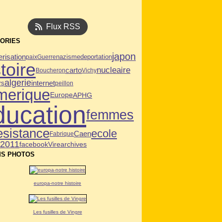
Flux RSS
ORIES
japon
risation
deportation
paix
Guerre
nazisme
toire
nucleaire
carto
Boucheron
Vichy
algerie
internet
rs
peillon
merique
APHG
Europe
ducation
femmes
esistance
ecole
Caen
Fabrique
n2011
facebook
Vire
archives
S PHOTOS
europa-notre histoire
Les fusilles de Vingre