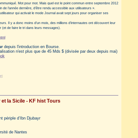
communiqué. Mot pour mot. Mais quel est le point commun entre septembre 2012
in de l’année dernière, d’être rendu accessible aux utilisateurs ».
L’utilisateur qui activait le mode Journal avait sept jours pour organiser ses
eurs. Il y a donc moins d’un mois, des millions d’internautes ont découvert leur
r (et de faire le tri dans leurs messages).
html
ur
depuis l'introduction en Bourse.
talisation n'est plus que de 45 Mds $ (divisée par deux depuis mai)
ook
#
]
et la Sicile - KF hist Tours
nt périple d’Ibn Djubayr
rsité de Nantes