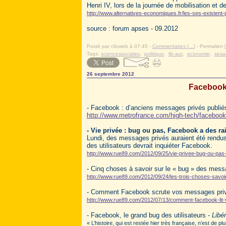
Henri IV, lors de la journée de mobilisation e
http://www.alternatives-economiques.fr/les-ses-existent-
source : forum apses - 09.2012
Posté par clioweb à 07:45 -
Commentaires [
…
]
- Permalien [
Tags:
sciencessociales
,
politique
,
lib-aut
,
economie
,
ses
26 septembre 2012
Facebook 
- Facebook : d’anciens messages privés publiés
http://www.metrofrance.com/high-tech/facebook
- Vie privée : bug ou pas, Facebook a des ra
Lundi, des messages privés auraient été rendus
des utilisateurs devrait inquiéter Facebook.
http://www.rue89.com/2012/09/25/vie-privee-bug-ou-pas
- Cinq choses à savoir sur le « bug » des mes
http://www.rue89.com/2012/09/24/les-trois-choses-sav
- Comment Facebook scrute vos messages pri
http://www.rue89.com/2012/07/13/comment-facebook-lit-
- Facebook, le grand bug des utilisateurs -
Libé
« L’histoire, qui est restée hier très française, n’est de 