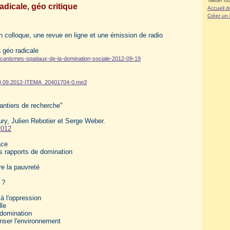
Twitter ht
adicale, géo critique
Accueil d
Créer un
n colloque, une revue en ligne et une émission de radio
a géo radicale
mecanismes-spatiaux-de-la-domination-sociale-2012-09-19
-19.09.2012-ITEMA_20401704-0.mp3
antiers de recherche"
ury, Julien Rebotier et Serge Weber.
2012
ace
s rapports de domination
re la pauvreté
 ?
 à l'oppression
lle
 domination
enser l'environnement