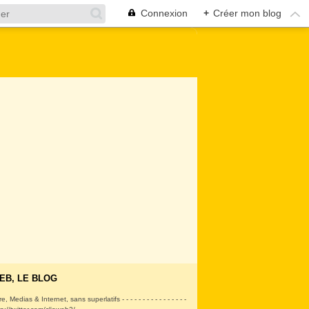
Connexion
+
Créer mon blog
EB, LE BLOG
ire, Medias & Internet, sans superlatifs - - - - - - - - - - - - - - - -