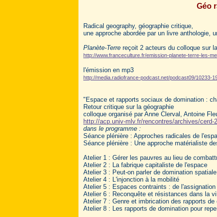
Géo r
Radical geography, géographie critique,
une approche abordée par un livre anthologie, u
Planète-Terre
reçoit 2 acteurs du colloque sur l
http://www.franceculture.fr/emission-planete-terre-les-
l'émission en mp3
http://media.radiofrance-podcast.net/podcast09/10233
"Espace et rapports sociaux de domination : ch
Retour critique sur la géographie
colloque organisé par Anne Clerval, Antoine Fle
http://acp.univ-mlv.fr/rencontres/archives/cerd-
dans le programme :
Séance plénière : Approches radicales de l'esp
Séance plénière : Une approche matérialiste de
Atelier 1 : Gérer les pauvres au lieu de combatt
Atelier 2 : La fabrique capitaliste de l'espace
Atelier 3 : Peut-on parler de domination spatiale
Atelier 4 : L'injonction à la mobilité
Atelier 5 : Espaces contraints : de l'assignation
Atelier 6 : Reconquête et résistances dans la vi
Atelier 7 : Genre et imbrication des rapports de
Atelier 8 : Les rapports de domination pour rep