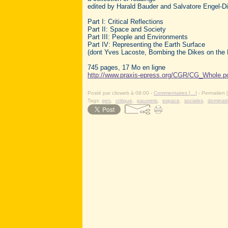
edited by Harald Bauder and Salvatore Engel-D
Part I: Critical Reflections
Part II: Space and Society
Part III: People and Environments
Part IV: Representing the Earth Surface
(dont Yves Lacoste, Bombing the Dikes on the 
745 pages, 17 Mo en ligne
http://www.praxis-epress.org/CGR/CG_Whole.p
Posté par clioweb à 08:00 -
Commentaires [
…
]
- Permalien [
Tags:
geo
,
critique
,
pauvrete
,
espace
,
sociales
,
dominat