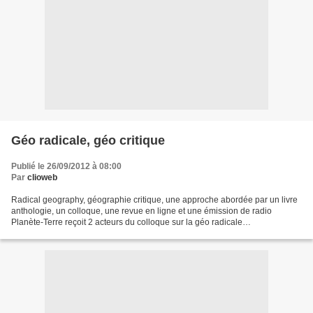
Géo radicale, géo critique
Publié le 26/09/2012 à 08:00
Par
clioweb
Radical geography, géographie critique, une approche abordée par un livre
anthologie, un colloque, une revue en ligne et une émission de radio
Planète-Terre reçoit 2 acteurs du colloque sur la géo radicale
http://www.franceculture.fr/emission-planete-terre-les-mecanismes-spatiaux-
de-la-domination-sociale-2012-09-19...