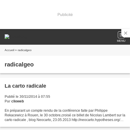
Publicité
MENU
Accueil
» radicalgeo
radicalgeo
La carto radicale
Publié le 30/11/2014 à 07:55
Par
clioweb
En préparant un compte rendu de la conférence faite par Philippe
Rekacewicz à Rouen, le 30 octobre,croisé ce billet de Nicolas Lambert sur la
carto radicale , blog Neocarto, 23.05.2013 http://neocarto.hypotheses.org/15
« représentations iconoclastes »,...