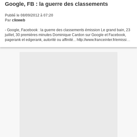
Google, FB : la guerre des classements
Publié le 08/09/2012 à 07:20
Par
clioweb
- Google, Facebook : la guerre des classements émission Le grand bain, 23
juillet, 30 premières minutes Dominique Cardon sur Google et Facebook,
pagerank et edgerank, autorité ou affinité... http://www.franceinter.fr/emission-
le-grand-bain-google-facebook-la-guerre-des-classements...