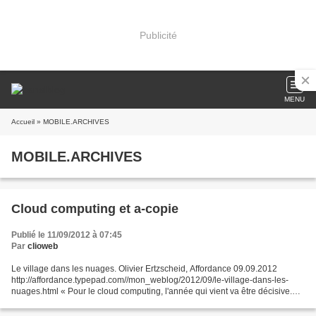
Publicité
MENU
Accueil
» MOBILE.ARCHIVES
MOBILE.ARCHIVES
Cloud computing et a-copie
Publié le 11/09/2012 à 07:45
Par
clioweb
Le village dans les nuages. Olivier Ertzscheid, Affordance 09.09.2012
http://affordance.typepad.com//mon_weblog/2012/09/le-village-dans-les-
nuages.html « Pour le cloud computing, l'année qui vient va être décisive.
Décisive pour les acteurs de l'informatique...