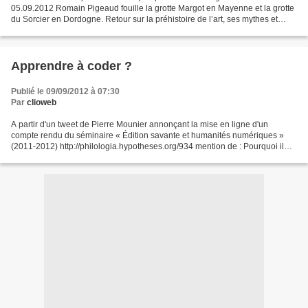
05.09.2012 Romain Pigeaud fouille la grotte Margot en Mayenne et la grotte
du Sorcier en Dordogne. Retour sur la préhistoire de l’art, ses mythes et
rituels, à la lumière des...
Apprendre à coder ?
Publié le 09/09/2012 à 07:30
Par
clioweb
A partir d'un tweet de Pierre Mounier annonçant la mise en ligne d'un
compte rendu du séminaire « Édition savante et humanités numériques »
(2011-2012) http://philologia.hypotheses.org/934 mention de : Pourquoi il
faut apprendre à coder à tous nos élèves...