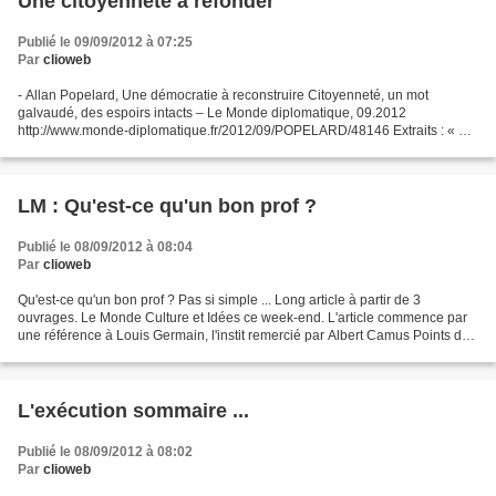
Une citoyenneté à refonder
Publié le 09/09/2012 à 07:25
Par
clioweb
- Allan Popelard, Une démocratie à reconstruire Citoyenneté, un mot
galvaudé, des espoirs intacts – Le Monde diplomatique, 09.2012
http://www.monde-diplomatique.fr/2012/09/POPELARD/48146 Extraits : « Le
terme de citoyen est de ceux que la « sensure »...
LM : Qu'est-ce qu'un bon prof ?
Publié le 08/09/2012 à 08:04
Par
clioweb
Qu'est-ce qu'un bon prof ? Pas si simple ... Long article à partir de 3
ouvrages. Le Monde Culture et Idées ce week-end. L'article commence par
une référence à Louis Germain, l'instit remercié par Albert Camus Points de
vue de Claude Lelièvre, Marie-Claude...
L'exécution sommaire ...
Publié le 08/09/2012 à 08:02
Par
clioweb