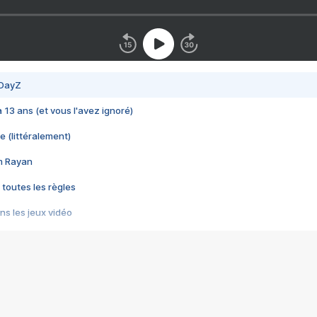
 DayZ
 a 13 ans (et vous l'avez ignoré)
e (littéralement)
im Rayan
 toutes les règles
s les jeux vidéo
us choquant de Rockstar ? - Le scandale BULLY
e plus moche de Steam
du RÊVE tourne au CAUCHEMAR
pendant 8 heures