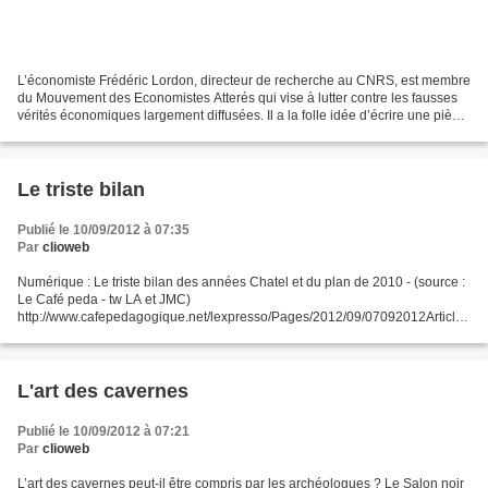
L’économiste Frédéric Lordon, directeur de recherche au CNRS, est membre
du Mouvement des Economistes Atterés qui vise à lutter contre les fausses
vérités économiques largement diffusées. Il a la folle idée d’écrire une pièce
en alexandrins sur la crise...
Le triste bilan
Publié le 10/09/2012 à 07:35
Par
clioweb
Numérique : Le triste bilan des années Chatel et du plan de 2010 - (source :
Le Café peda - tw LA et JMC)
http://www.cafepedagogique.net/lexpresso/Pages/2012/09/07092012Article6
34825950381420493.aspx Le rapport de l'IGEN cité et commenté par
François...
L'art des cavernes
Publié le 10/09/2012 à 07:21
Par
clioweb
L’art des cavernes peut-il être compris par les archéologues ? Le Salon noir