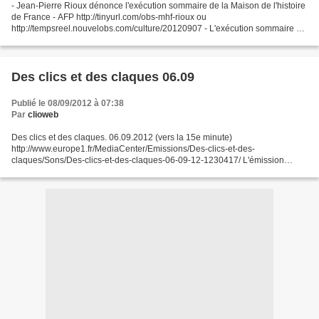
- Jean-Pierre Rioux dénonce l'exécution sommaire de la Maison de l'histoire
de France - AFP http://tinyurl.com/obs-mhf-rioux ou
http://tempsreel.nouvelobs.com/culture/20120907 - L'exécution sommaire du
brave soldat Rioux... La CGT Archives lui répond...
Des clics et des claques 06.09
Publié le 08/09/2012 à 07:38
Par
clioweb
Des clics et des claques. 06.09.2012 (vers la 15e minute)
http://www.europe1.fr/MediaCenter/Emissions/Des-clics-et-des-
claques/Sons/Des-clics-et-des-claques-06-09-12-1230417/ L'émission
d'Europe 1 fait la promotion du magazine Philosophie et du dossier...