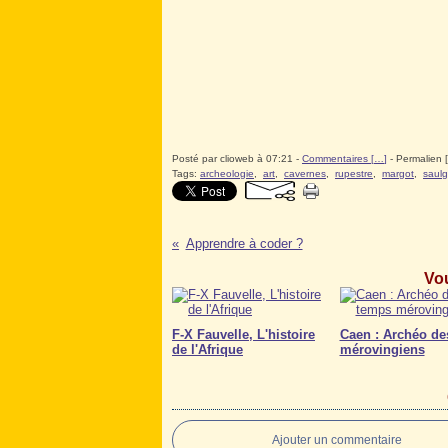
Posté par clioweb à 07:21 -
Commentaires [
…
]
- Permalien [
Tags:
archeologie
,
art
,
cavernes
,
rupestre
,
margot
,
saul
Apprendre à coder ?
Vou
F-X Fauvelle, L'histoire
Caen : Archéo de
de l'Afrique
mérovingiens
Ajouter un commentaire