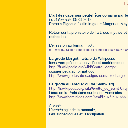
L'
L’art des cavernes peut-il être compris par 
Le Salon noir
05.09.2012
Romain Pigeaud fouille la grotte Margot en May
Retour sur la préhistoire de l’art, ses mythes et
recherches.
L'émission au format mp3 :
http://media.radiofrance-podcast.net/podcast09/10267
La grotte Margot
: article de Wikipedia,
liens vers présentation vidéo et conférence d
http://fr.wikipedia.org/wiki/Grotte_Margot
dossier peda au format doc
http://www.grottes-de-saulges.com/telecharger.
La grotte du sorcier ou de Saint-Cirq
http://fr.wikipedia.org/wiki/Grotte_de_Saint-Cirq
Lieux de la Préhistoire sur le site Hominidés
http://www.hominides.com/html/lieux/lieux.php
A venir
L'archéologie de la monnaie,
Les archéologues et l'Occupation