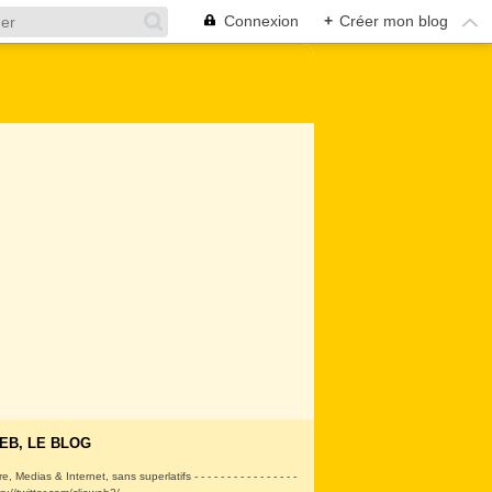
Connexion
+
Créer mon blog
EB, LE BLOG
ire, Medias & Internet, sans superlatifs - - - - - - - - - - - - - - - -