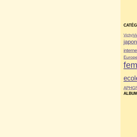
CATÉG
Vi
Vichy
japo
interne
Europ
fe
ecol
APHG
ALBUM