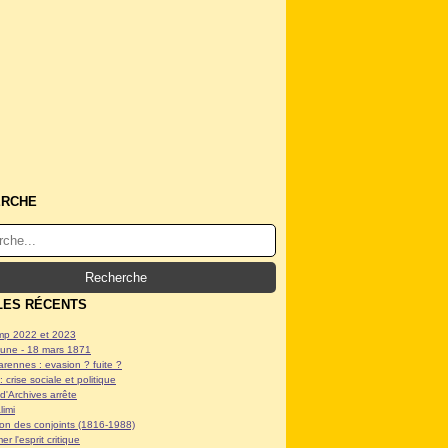
ERCHE
LES RÉCENTS
p 2022 et 2023
ne - 18 mars 1871
arennes : evasion ? fuite ?
: crise sociale et politique
d'Archives arrête
limi
tion des conjoints (1816-1988)
er l'esprit critique