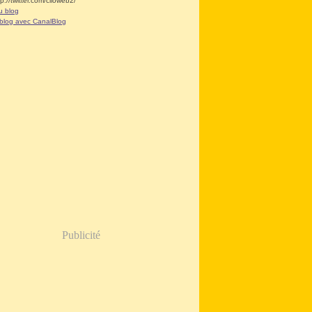
tp://twitter.com/clioweb2/
u blog
 blog avec CanalBlog
Publicité