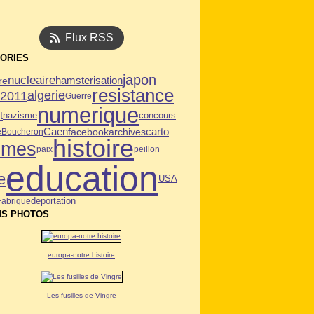
Flux RSS
ORIES
japon
nucleaire
re
hamsterisation
resistance
algerie
n2011
Guerre
numerique
t
nazisme
concours
Caen
facebook
archives
carto
e
Boucheron
histoire
mmes
paix
peillon
education
e
USA
deportation
Fabrique
S PHOTOS
europa-notre histoire
Les fusilles de Vingre