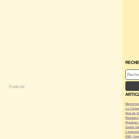
RECH
Publicité
ARTIC
Montcham
La Commu
Nuit de V
Retraites 
Mystères 
Gisèle Ha
L'instruc
EMI - form