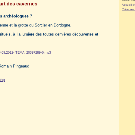
Twitter ht
art des cavernes
Accueil d
Créer un
les archéologues ?
enne et la grotte du Sorcier en Dordogne.
 rituels, à la lumière des toutes dernières découvertes et
-05.09.2012-ITEMA_20397289-0.mp3
e Romain Pingeaud
php