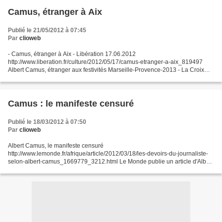
Camus, étranger à Aix
Publié le 21/05/2012 à 07:45
Par
clioweb
- Camus, étranger à Aix - Libération 17.06.2012
http://www.liberation.fr/culture/2012/05/17/camus-etranger-a-aix_819497
Albert Camus, étranger aux festivités Marseille-Provence-2013 - La Croix
http://www.la-croix.com/Culture L’exposition Albert Camus...
Camus : le manifeste censuré
Publié le 18/03/2012 à 07:50
Par
clioweb
Albert Camus, le manifeste censuré
http://www.lemonde.fr/afrique/article/2012/03/18/les-devoirs-du-journaliste-
selon-albert-camus_1669779_3212.html Le Monde publie un article d'Albert
Camus, conservé aux Archives d'outre-mer, à Aix-en-Provence. Il aurait...