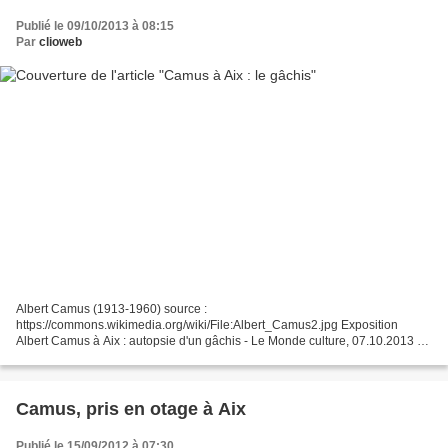
Publié le 09/10/2013 à 08:15
Par
clioweb
Albert Camus (1913-1960) source :
https://commons.wikimedia.org/wiki/File:Albert_Camus2.jpg Exposition
Albert Camus à Aix : autopsie d'un gâchis - Le Monde culture, 07.10.2013 «
Albert Camus citoyen du monde ». « Dix grands écrans incurvés où
apparaissent,...
Camus, pris en otage à Aix
Publié le 15/09/2012 à 07:30