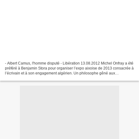
- Albert Camus, l'homme disputé - Libération 13.08.2012 Michel Onfray a été
préféré à Benjamin Stora pour organiser l’expo aixoise de 2013 consacrée à
l’écrivain et à son engagement algérien. Un philosophe gêné aux
entournures et un historien en colère....