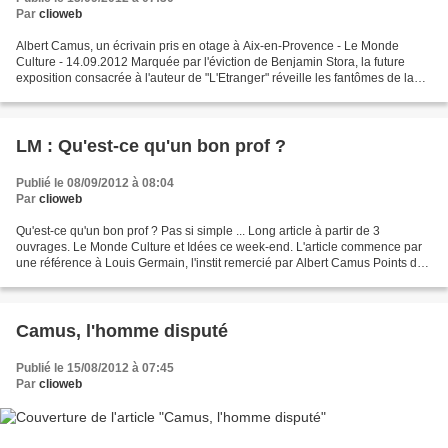
Par
clioweb
Albert Camus, un écrivain pris en otage à Aix-en-Provence - Le Monde
Culture - 14.09.2012 Marquée par l'éviction de Benjamin Stora, la future
exposition consacrée à l'auteur de "L'Etranger" réveille les fantômes de la
cité aixoise. http://www.lemonde.fr/livres/article/2012/09/14/albert-camus-un-
ecrivain-pris-en-otage-a-aix-en-provence_1760451_3260.html...
LM : Qu'est-ce qu'un bon prof ?
Publié le 08/09/2012 à 08:04
Par
clioweb
Qu'est-ce qu'un bon prof ? Pas si simple ... Long article à partir de 3
ouvrages. Le Monde Culture et Idées ce week-end. L'article commence par
une référence à Louis Germain, l'instit remercié par Albert Camus Points de
vue de Claude Lelièvre, Marie-Claude...
Camus, l'homme disputé
Publié le 15/08/2012 à 07:45
Par
clioweb