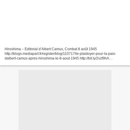
Hiroshima – Editorial d’Albert Camus, Combat 8 août 1945
http://blogs.mediapart.fr/register/blog/110717/le-plaidoyer-pour-la-paix-
dalbert-camus-apres-hiroshima-le-8-aout-1945 http://bit.ly/2vzf9hA
http://www.pierre-reymond.fr/monge/wp-content/uploads/2015/06/1MG2-
Ensemble-des-Textes.pdf...