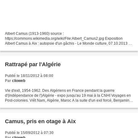
Albert Camus (1913-1960) source :
https://commons.wikimedia.org/wiki/File:Albert_Camus2.jpg Exposition
Albert Camus à Aix : autopsie d'un gâchis - Le Monde culture, 07.10.2013 «
Albert Camus citoyen du monde ». « Dix grands écrans incurvés où
apparaissent,...
Rattrapé par l'Algérie
Publié le 18/11/2012 à 08:00
Par
clioweb
Vie d'exil, 1954-1962. Des Algériens en France pendant la guerre
d'(indépendance de l')Algérie - expo jusqu'au 19 mai à la CNHI Voyages en
Post-colonies. Viêt Nam, Algérie, Maroc A la suite d'un exil forcé, Benjamin
Stora s'interroge sur les traces du...
Camus, pris en otage à Aix
Publié le 15/09/2012 à 07:30
Par
clioweb