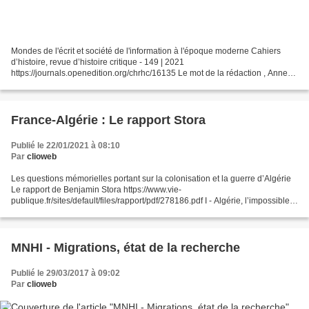
Mondes de l'écrit et société de l'information à l'époque moderne Cahiers
d’histoire, revue d’histoire critique - 149 | 2021
https://journals.openedition.org/chrhc/16135 Le mot de la rédaction , Anne
Jollet DOSSIER Mondes de l’écrit et société de l’information...
France-Algérie : Le rapport Stora
Publié le 22/01/2021 à 08:10
Par
clioweb
Les questions mémorielles portant sur la colonisation et la guerre d’Algérie
Le rapport de Benjamin Stora https://www.vie-
publique.fr/sites/default/files/rapport/pdf/278186.pdf I - Algérie, l’impossible
oubli II - Les rapports de la France avec l’Algérie...
MNHI - Migrations, état de la recherche
Publié le 29/03/2017 à 09:02
Par
clioweb