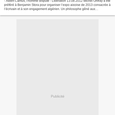
- Albert Camus, l'homme disputé - Libération 13.08.2012 Michel Onfray a été
préféré à Benjamin Stora pour organiser l’expo aixoise de 2013 consacrée à
l’écrivain et à son engagement algérien. Un philosophe gêné aux
entournures et un historien en colère....
Publicité