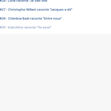
28 : Lorie raconte "Je vais vite"
#27 : Christophe Willem raconte "Jacques a dit"
#26 : Chimène Badi raconte "Entre nous"
#25 : Indochine raconte "3e sexe"
#24 : Zaho raconte "C'est chelou"
#23 : Patrick Bruel raconte "Au café des délices"
#22 : Kyo raconte "Le chemin"
#21 : Nolwenn Leroy raconte "Cassé"
#20 : Patrick Hernandez raconte "Born to be alive"
#19 : Lorie raconte "Près de moi"
#18 : Michael Jones raconte "A nos actes manqués" (avec Jean-Jacque
#17 : Khaled raconte "Aïcha"
#16 : Corneille raconte "Parce qu'on vient de loin"