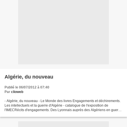
Algérie, du nouveau
Publié le 06/07/2012 à 07:40
Par
clioweb
- Algérie, du nouveau - Le Monde des livres Engagements et déchirements.
Les intellectuels et la guerre d'Algérie - catalogue de l'exposition de
l'IMECRécits d'engagements. Des Lyonnais auprès des Algériens en guerre.
1954-1962, sous la direction de Béatrice...