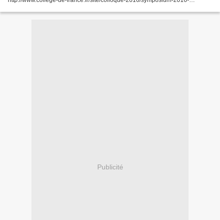
http://www.college-de-france.fr/site/colloque-2016/symposium-2016-
2017.htm dontDeux millions d'années de migrations, de dispersions...
Publicité