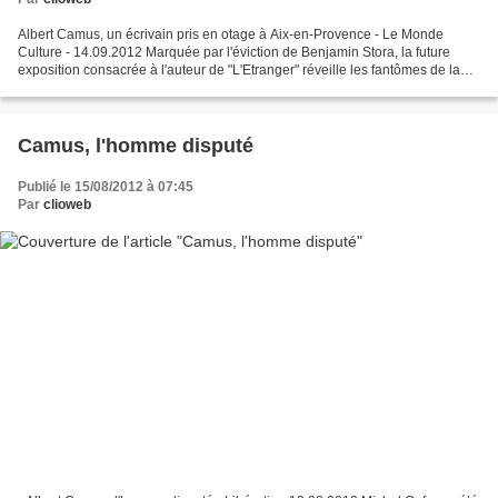
Albert Camus, un écrivain pris en otage à Aix-en-Provence - Le Monde
Culture - 14.09.2012 Marquée par l'éviction de Benjamin Stora, la future
exposition consacrée à l'auteur de "L'Etranger" réveille les fantômes de la
cité aixoise. http://www.lemonde.fr/livres/article/2012/09/14/albert-camus-un-
ecrivain-pris-en-otage-a-aix-en-provence_1760451_3260.html...
Camus, l'homme disputé
Publié le 15/08/2012 à 07:45
Par
clioweb