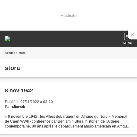
Publicité
MENU
Accueil
» stora
stora
8 nov 1942
Publié le 07/11/2022 à 08:10
Par
clioweb
« 8 novembre 1942 : les Alliés débarquent en Afrique du Nord » Mémorial
de Caen WWII - conférence par Benjamin Stora, historien de l'Algérie
contemporaine. 80 ans après le débarquement anglo-américain en Afrique
du Nord, le 8 novembre 1942, la question...