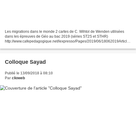
Les migrations dans le monde 2 cartes de C. Wihtol de Wenden utilisées
dans les épreuves de Géo au bac 2019 (séries ST2S et STHR)
http://www.cafepedagogique.net/lexpresso/Pages/2019/06/18062019Article6
36964508101579984.aspx Le cloisonnement du monde (détail)...
Colloque Sayad
Publié le 13/09/2018 à 08:10
Par
clioweb