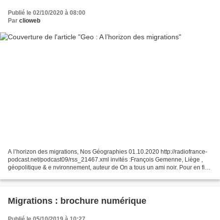
Publié le 02/10/2020 à 08:00
Par
clioweb
A l’horizon des migrations, Nos Géographies 01.10.2020 http://radiofrance-
podcast.net/podcast09/rss_21467.xml invités :François Gemenne, Liège ,
géopolitique & e nvironnement, auteur de On a tous un ami noir. Pour en finir
avec les polémiques stériles...
Migrations : brochure numérique
Publié le 05/10/2019 à 10:27