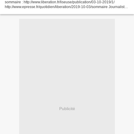
sommaire : http://www.liberation.fr/liseuse/publication/03-10-2019/1/
http://www.epresse.fr/quotidien/liberation/2019-10-03/sommaire Journalistes
un jour, géographes toujours Rouen, Géographie...
Publicité