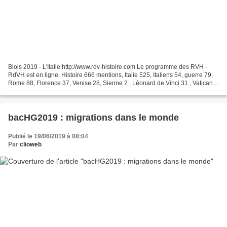
Blois 2019 - L'Italie http://www.rdv-histoire.com Le programme des RVH -
RdVH est en ligne. Histoire 666 mentions, Italie 525, Italiens 54, guerre 79,
Rome 88, Florence 37, Venise 28, Sienne 2 , Léonard de Vinci 31 , Vatican
11 NB : Le choix de l'image...
bacHG2019 : migrations dans le monde
Publié le 19/06/2019 à 08:04
Par
clioweb