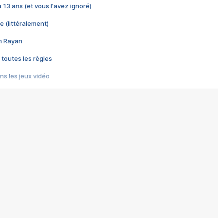
 a 13 ans (et vous l'avez ignoré)
e (littéralement)
im Rayan
 toutes les règles
s les jeux vidéo
us choquant de Rockstar ? - Le scandale BULLY
e plus moche de Steam
du RÊVE tourne au CAUCHEMAR
pendant 8 heures
it… à tort
umiliés par un jeu vidéo
ire - Final Fantasy 8
ti un empire - Age of Empires