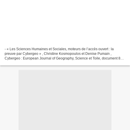
- « Les Sciences Humaines et Sociales, moteurs de l’accès ouvert : la
preuve par Cybergeo » , Christine Kosmopoulos et Denise Pumain ,
Cybergeo : European Journal of Geography, Science et Toile, document 861,
mis en ligne le 03 août 2018
http://journals.openedition.org/cybergeo/29209...