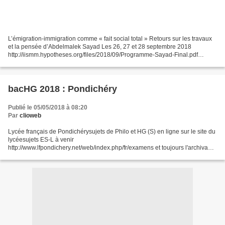
L’émigration-immigration comme « fait social total » Retours sur les travaux
et la pensée d’Abdelmalek Sayad Les 26, 27 et 28 septembre 2018
http://iismm.hypotheses.org/files/2018/09/Programme-Sayad-Final.pdf
http://iris.ehess.fr/index.php?3975 Table-ronde...
bacHG 2018 : Pondichéry
Publié le 05/05/2018 à 08:20
Par
clioweb
Lycée français de Pondichérysujets de Philo et HG (S) en ligne sur le site du
lycéesujets ES-L à venir
http://www.lfpondichery.net/web/index.php/fr/examens et toujours l'archivage
exhaustif et le calendrier sur l'excellent blog de Loïc Langlois
http://langlois.blog.lemonde.fr/...