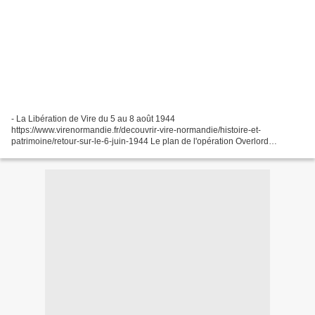
- La Libération de Vire du 5 au 8 août 1944
https://www.virenormandie.fr/decouvrir-vire-normandie/histoire-et-
patrimoine/retour-sur-le-6-juin-1944 Le plan de l'opération Overlord
prévoyait la libération de Vire à J + 17, soit le 23 juin. Mais Vire ne...