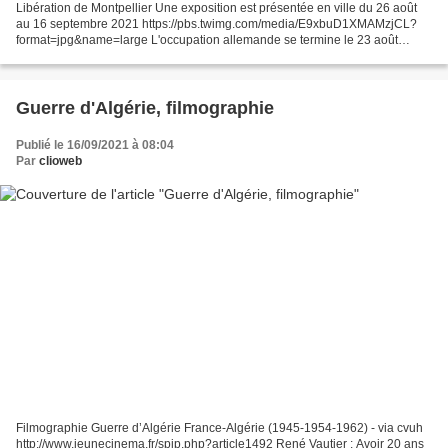
Libération de Montpellier Une exposition est présentée en ville du 26 août
au 16 septembre 2021 https://pbs.twimg.com/media/E9xbuD1XMAMzjCL?
format=jpg&name=large L'occupation allemande se termine le 23 août
1944.A la Caserne de Lauwe, la Milice a sévi...
Guerre d'Algérie, filmographie
Publié le 16/09/2021 à 08:04
Par
clioweb
Filmographie Guerre d’Algérie France-Algérie (1945-1954-1962) - via cvuh
http://www.jeunecinema.fr/spip.php?article1492 René Vautier : Avoir 20 ans