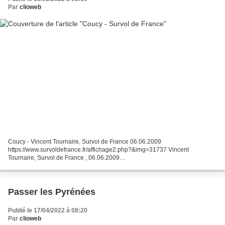
Par
clioweb
Coucy - Vincent Tournaire, Survol de France 06.06.2009
https://www.survoldefrance.fr/affichage2.php?&img=31737 Vincent
Tournaire, Survol de France , 06.06.2009
https://www.survoldefrance.fr/affichage.php?lieu=Coucy-le-Ch%C3%A2teau-
Auffrique Twitter Alexandre...
Passer les Pyrénées
Publié le 17/04/2022 à 08:20
Par
clioweb