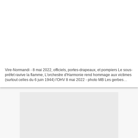
Vire-Normandi - 8 mai 2022, officiels, portes-drapeaux, et pompiers Le sous-
préfet ravive la flamme, L'orchestre d'Harmonie rend hommage aux victimes
(surtout celles du 6 juin 1944) l'OHV 8 mai 2022 - photo MB Les gerbes
déposées devant le monument de...