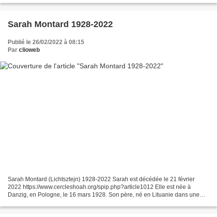
Sarah Montard 1928-2022
Publié le 26/02/2022 à 08:15
Par
clioweb
Sarah Montard (Lichtsztejn) 1928-2022 Sarah est décédée le 21 février
2022 https://www.cercleshoah.org/spip.php?article1012 Elle est née à
Danzig, en Pologne, le 16 mars 1928. Son père, né en Lituanie dans une
famille de rabbins, est devenu libre penseur,...