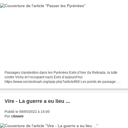
Passages clandestins dans les Pyrénées Exils d’hier (la Retirada, la lutte
contre Vichy et l’occupant nazi) Exils d’aujourd’hui
https://www.cercleshoah.org/spip.php?article969 Les points de passage :
Hendaye, Saint-Jean-de-Luz, Saint-Jean-Pied-de-Port,...
Vire - La guerre a eu lieu ...
Publié le 08/05/2022 à 14:00
Par
clioweb