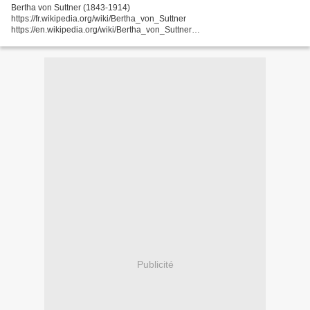
Bertha von Suttner (1843-1914)
https://fr.wikipedia.org/wiki/Bertha_von_Suttner
https://en.wikipedia.org/wiki/Bertha_von_Suttner
https://en.wikipedia.org/wiki/Bertha_von_Suttner - Bertha, comtesse Kinský ,
baronne von Suttner fut « une pacifiste autrichienne...
Publicité