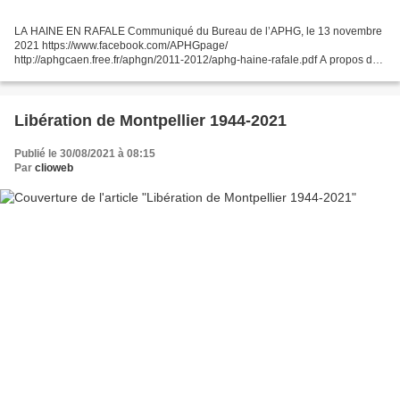
LA HAINE EN RAFALE Communiqué du Bureau de l’APHG, le 13 novembre
2021 https://www.facebook.com/APHGpage/
http://aphgcaen.free.fr/aphgn/2011-2012/aphg-haine-rafale.pdf A propos de
pages du Figaro Magazine .... Le Figaro-Magazine, avec 17 pages de
dossier...
Libération de Montpellier 1944-2021
Publié le 30/08/2021 à 08:15
Par
clioweb