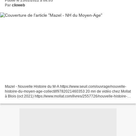
Publié le 25/02/2022 à 08:05
Par
clioweb
Mazel - Nouvelle Histoire du M-A https://www.seuil.com/ouvrage/nouvelle-
histoire-du-moyen-age-collectif/9782021460353 20 mn de vidéo chez Mollat
à Blois (oct 2021) https://www.mollat.com/livres/2557726/nouvelle-histoire-
du-moyen-age sommaire (Twitter...