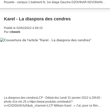
Rouelle - campus 1 batiment N, 1er étage Gauche DZOVINAR KEVONIAN
La statuaire soviétique à l'ONU : «Le bien vainc le mal» (Zurab...
Karel - La diaspora des cendres
Publié le 02/02/2022 à 08:15
Par
clioweb
La diaspora des cendresLCP - Débat-doc lundi 31 janvier 2022 à 20h30 -
photo 41e mn 25 s https://www.youtube.com/watch?
v=42XDDbShSz0&ab_channel=LCP William Karel : « J’ai, pour ce film,
imaginé un dispositif simple. Une lecture croisée de textes issus...