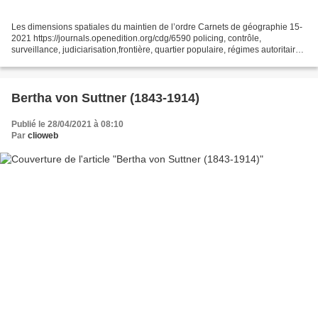
Les dimensions spatiales du maintien de l’ordre Carnets de géographie 15-
2021 https://journals.openedition.org/cdg/6590 policing, contrôle,
surveillance, judiciarisation,frontière, quartier populaire, régimes autoritaires,
recherche, enquêtes, formation...
Bertha von Suttner (1843-1914)
Publié le 28/04/2021 à 08:10
Par
clioweb