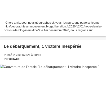
- Chers amis, pour nous géographes et, vous, lecteurs, une page se tourne.
http://geographiesenmouvement.blogs.liberation.fr/2020/12/01/notre-dernier-
post-sur-le-blog-merci-libe/ Ce 1er décembre 2020, nous migrons sur
Médiapart qui nous accueille parce...
Le débarquement, 1 victoire inespérée
Publié le 20/01/2021 à 08:10
Par
clioweb