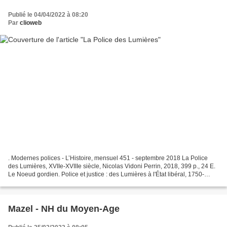
Publié le 04/04/2022 à 08:20
Par
clioweb
. Modernes polices - L’Histoire, mensuel 451 - septembre 2018 La Police
des Lumières, XVIIe-XVIIIe siècle, Nicolas Vidoni Perrin, 2018, 399 p., 24 E.
Le Noeud gordien. Police et justice : des Lumières à l'État libéral, 1750-
1850, Marco Cicchini, Vincent...
Mazel - NH du Moyen-Age