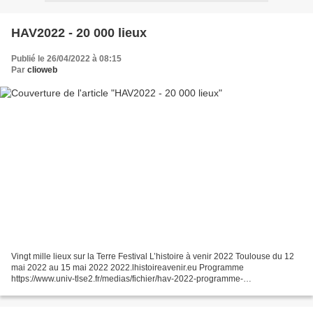
HAV2022 - 20 000 lieux
Publié le 26/04/2022 à 08:15
Par
clioweb
Vingt mille lieux sur la Terre Festival L’histoire à venir 2022 Toulouse du 12
mai 2022 au 15 mai 2022 2022.lhistoireavenir.eu Programme
https://www.univ-tlse2.fr/medias/fichier/hav-2022-programme-
mail_1649417200150-pdf
https://cfedit.flib.fr/hav/2022/static/img/hav_2022_programme_site.pdf...