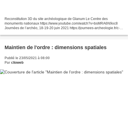
Reconstitution 3D du site archéologique de Glanum Le Centre des
monuments nationaux https://www.youtube.com/watch?v=bsMRA6N9oc8
Journées de l’archéo, 18-19-20 juin 2021 https://journees-archeologie.fr/c-
2021/accueil En 2018, à Vire-Normandie, l'Inrap...
Maintien de l'ordre : dimensions spatiales
Publié le 23/05/2021 à 08:00
Par
clioweb