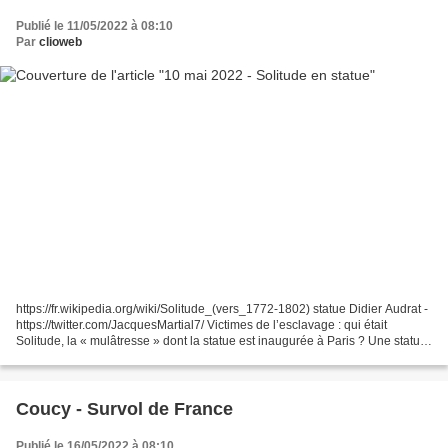
Publié le 11/05/2022 à 08:10
Par
clioweb
https://fr.wikipedia.org/wiki/Solitude_(vers_1772-1802) statue Didier Audrat -
https://twitter.com/JacquesMartial7/ Victimes de l’esclavage : qui était
Solitude, la « mulâtresse » dont la statue est inaugurée à Paris ? Une statue
de cette Guadeloupéenne,...
Coucy - Survol de France
Publié le 16/05/2022 à 08:10