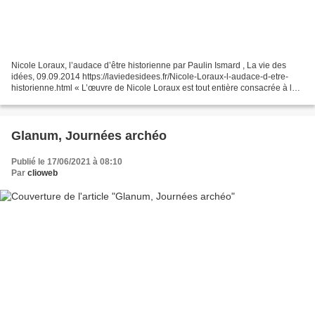
Nicole Loraux, l’audace d’être historienne par Paulin Ismard , La vie des
idées, 09.09.2014 https://laviedesidees.fr/Nicole-Loraux-l-audace-d-etre-
historienne.html « L’œuvre de Nicole Loraux est tout entière consacrée à la
cité grecque : aux représentations...
Glanum, Journées archéo
Publié le 17/06/2021 à 08:10
Par
clioweb