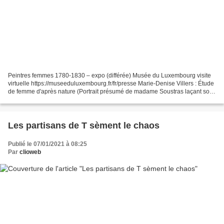
Peintres femmes 1780-1830 – expo (différée) Musée du Luxembourg visite
virtuelle https://museeduluxembourg.fr/fr/presse Marie-Denise Villers : Étude
de femme d'après nature (Portrait présumé de madame Soustras laçant son
chausson) 1802 Louvre
https://en.wikipedia.org/wiki/Wikipedia:WikiProject_Women_in_Red/Painting
s...
Les partisans de T sèment le chaos
Publié le 07/01/2021 à 08:25
Par
clioweb