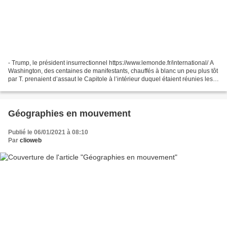
- Trump, le président insurrectionnel https://www.lemonde.fr/international/ A
Washington, des centaines de manifestants, chauffés à blanc un peu plus tôt
par T. prenaient d’assaut le Capitole à l’intérieur duquel étaient réunies les
deux chambres du Congrès...
Géographies en mouvement
Publié le 06/01/2021 à 08:10
Par
clioweb